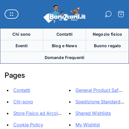
Logo
del
Carre
negozio"
Chi sono
Contatti
Negozio fisico
Eventi
Blog e News
Buono regalo
Domande Frequenti
Pages
Contatti
General Product Safety I
Chi-sono
Spedizione Standard / As
Store Fisico ad Arcola (SP)
Shared Wishlists
Cookie Policy
My Wishlist