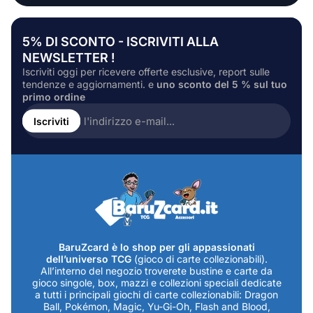
5% DI SCONTO - ISCRIVITI ALLA
NEWSLETTER !
Iscriviti oggi per ricevere offerte esclusive, report sulle
tendenze e aggiornamenti. e
uno sconto del 5 % sul tuo
primo ordine
Inserire
l'indirizzo
Iscriviti
e-
mail...
BaruZcard è lo shop per gli appassionati
dell’universo TCG
(gioco di carte collezionabili).
All’interno del negozio troverete bustine e carte da
gioco singole, box, mazzi e collezioni speciali dedicate
a tutti i principali giochi di carte collezionabili: Dragon
Ball, Pokémon, Magic, Yu-Gi-Oh, Flash and Blood,