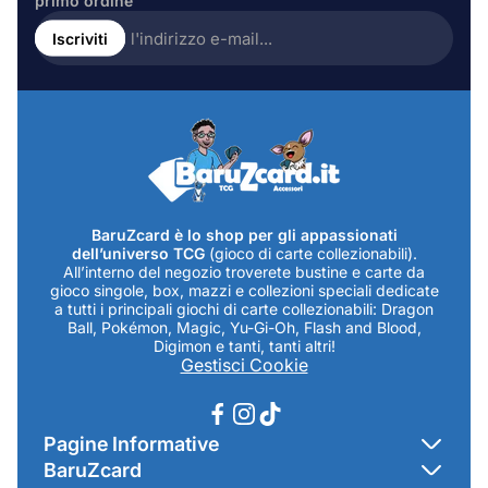
primo ordine
Inserire
l'indirizzo
Iscriviti
e-
mail...
BaruZcard è lo shop per gli appassionati
dell’universo TCG
(gioco di carte collezionabili).
All’interno del negozio troverete bustine e carte da
gioco singole, box, mazzi e collezioni speciali dedicate
a tutti i principali giochi di carte collezionabili: Dragon
Ball, Pokémon, Magic, Yu-Gi-Oh, Flash and Blood,
Digimon e tanti, tanti altri!
Gestisci Cookie
Pagine Informative
BaruZcard