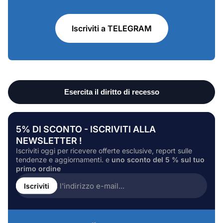
Iscriviti a TELEGRAM
5% DI SCONTO - ISCRIVITI ALLA
NEWSLETTER !
Iscriviti oggi per ricevere offerte esclusive, report sulle
tendenze e aggiornamenti. e
uno sconto del 5 % sul tuo
primo ordine
Inserire
l'indirizzo
Iscriviti
e-
mail...