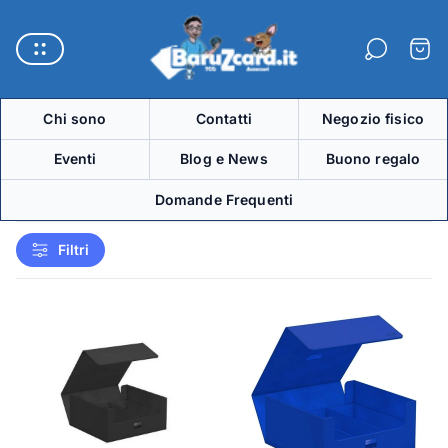
Logo
del
Carre
negozio"
Chi sono
Contatti
Negozio fisico
Eventi
Blog e News
Buono regalo
Domande Frequenti
Filtri