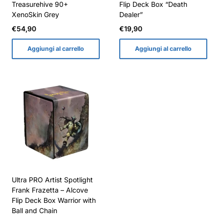
Treasurehive 90+
Flip Deck Box “Death
XenoSkin Grey
Dealer”
Prezzo
Prezzo
€54,90
€19,90
normale
normale
Aggiungi al carrello
Aggiungi al carrello
Ultra PRO Artist Spotlight
Frank Frazetta – Alcove
Flip Deck Box Warrior with
Ball and Chain