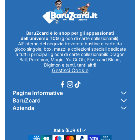
BaruZcard è lo shop per gli appassionati
dell’universo TCG
(gioco di carte collezionabili).
All’interno del negozio troverete bustine e carte da
gioco singole, box, mazzi e collezioni speciali dedicate
a tutti i principali giochi di carte collezionabili: Dragon
Ball, Pokémon, Magic, Yu-Gi-Oh, Flash and Blood,
Digimon e tanti, tanti altri!
Gestisci Cookie
Pagine Informative
BaruZcard
Contatti
Azienda
Home
Cookie Policy
Baruzcard di Marco Baruzzo
BaruZ Shop
Privacy Policy
Italia (EUR €)
Indirizzo Negozio: Via Luigi Valentini 1a Traversa - SNC
Chi-sono
Termini & Condizioni