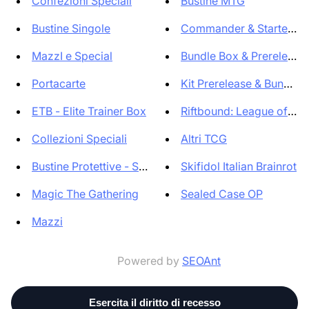
Confezioni Speciali
Bustine MTG
Bustine Singole
Commander & Starter D
MazzI e Special
Bundle Box & Prereleas
Portacarte
Kit Prerelease & Bundle 6 
ETB - Elite Trainer Box
Riftbound: League of Leg
Collezioni Speciali
Altri TCG
Bustine Protettive - Sleeve
Skifidol Italian Brainrot
Magic The Gathering
Sealed Case OP
Mazzi
Powered by
SEOAnt