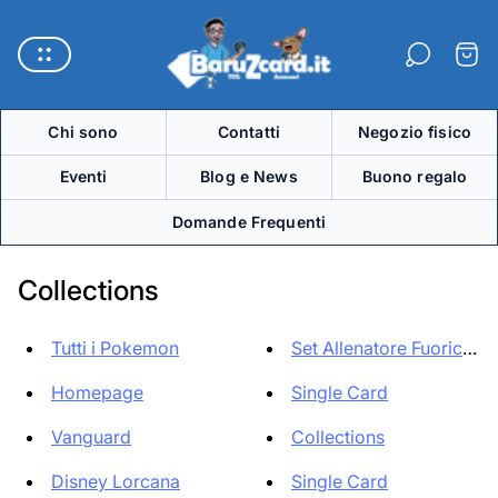
Logo
del
Carre
negozio"
Chi sono
Contatti
Negozio fisico
Eventi
Blog e News
Buono regalo
Domande Frequenti
Collections
Tutti i Pokemon
Set Allenatore Fuoriclass
Homepage
Single Card
Vanguard
Collections
Disney Lorcana
Single Card