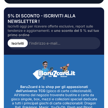
5% DI SCONTO - ISCRIVITI ALLA
NEWSLETTER !
Iscriviti oggi per ricevere offerte esclusive, report sulle
tendenze e aggiornamenti. e
uno sconto del 5 % sul tuo
primo ordine
Inserire
l'indirizzo
Iscriviti
e-
mail...
BaruZcard è lo shop per gli appassionati
dell’universo TCG
(gioco di carte collezionabili).
All’interno del negozio troverete bustine e carte da
gioco singole, box, mazzi e collezioni speciali dedicate
a tutti i principali giochi di carte collezionabili: Dragon
Ball, Pokémon, Magic, Yu-Gi-Oh, Flash and Blood,