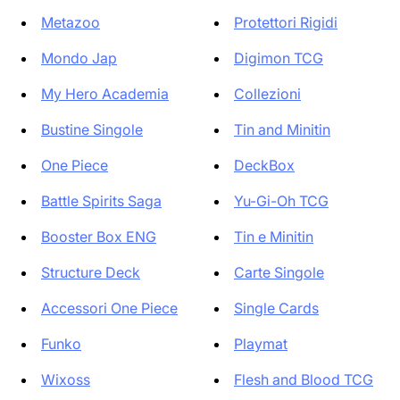
Metazoo
Protettori Rigidi
Mondo Jap
Digimon TCG
My Hero Academia
Collezioni
Bustine Singole
Tin and Minitin
One Piece
DeckBox
Battle Spirits Saga
Yu-Gi-Oh TCG
Booster Box ENG
Tin e Minitin
Structure Deck
Carte Singole
Accessori One Piece
Single Cards
Funko
Playmat
Wixoss
Flesh and Blood TCG