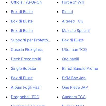
Ufficiali Yu-Gi-Oh
Force of Will
Box di Buste
Rientri
Box di Buste
Altered TCG
Box di Buste
Mazzi e Special
Supporti per Protettori e Cart...
Box di Buste
Case in Plexiglass
Ultraman TCG
Deck Precostruiti
Ordinabili
Single Booster
BaruZ Bundle Promo
Box di Buste
PKM Box Jap
Album Fogli Fissi
One Piece JAP
Dragonball TCG
Gundam TCG