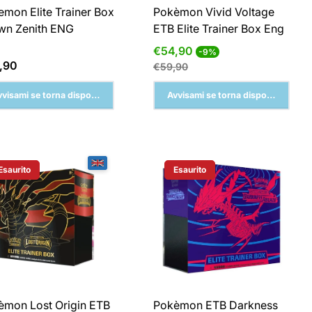
mon Elite Trainer Box
Pokèmon Vivid Voltage
wn Zenith ENG
ETB Elite Trainer Box Eng
Prezzo
Prezzo
€54,90
-9%
di
normale
zzo
,90
€59,90
vendita
male
vvisami se torna disponibile
Avvisami se torna disponibile
Esaurito
Esaurito
Etichetta Del Prodotto:
Etichetta Del Prodotto:
èmon Lost Origin ETB
Pokèmon ETB Darkness