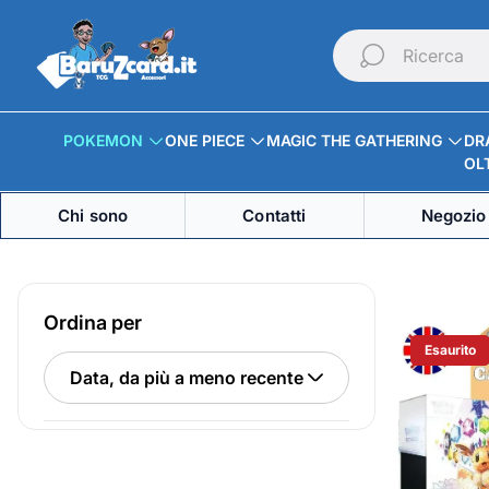
Logo
del
Ricerca
negozio"
POKEMON
ONE PIECE
MAGIC THE GATHERING
DR
OLT
Chi sono
Contatti
Negozio 
Ordina per
Esaurito
Etichetta 
Ordina
per