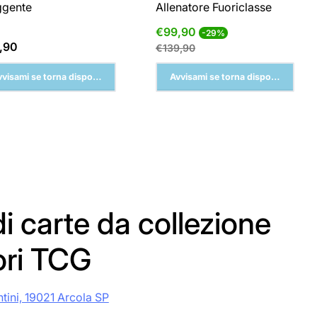
ggente
Allenatore Fuoriclasse
Prezzo
Prezzo
€99,90
-29%
di
normale
zzo
,90
€139,90
vendita
male
vvisami se torna disponibile
Avvisami se torna disponibile
i carte da collezione
ori TCG
ntini, 19021 Arcola SP