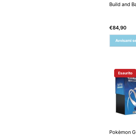
Build and B
Prezzo
€84,90
normale
Avvisami se
Esaurito
Etichetta 
Pokèmon GO 