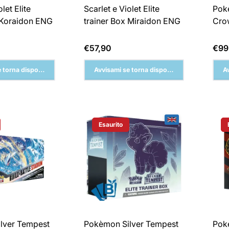
let Elite
Scarlet e Violet Elite
Poke
 Koraidon ENG
trainer Box Miraidon ENG
Cro
Prezzo
Pre
€57,90
€99
normale
nor
 torna disponibile
Avvisami se torna disponibile
A
Esaurito
Del Prodotto:
Etichetta Del Prodotto:
lver Tempest
Pokèmon Silver Tempest
Pok