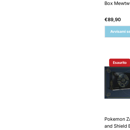
Box Mewtw
Prezzo
€89,90
normale
Avvisami se
Esaurito
Etichetta 
Pokemon Z
and Shield E