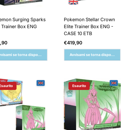
emon Surging Sparks
Pokemon Stellar Crown
e Trainer Box ENG
Elite Trainer Box ENG -
CASE 10 ETB
zzo
Prezzo
,90
€419,90
male
normale
vvisami se torna disponibile
Avvisami se torna disponibile
Esaurito
Esaurito
Etichetta Del Prodotto:
Etichetta Del Prodotto: