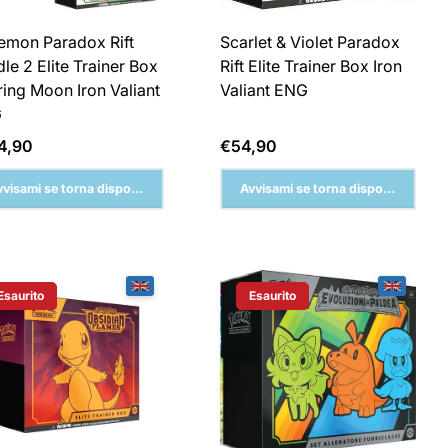
emon Paradox Rift
Scarlet & Violet Paradox
le 2 Elite Trainer Box
Rift Elite Trainer Box Iron
ing Moon Iron Valiant
Valiant ENG
G
zzo
Prezzo
4,90
€54,90
male
normale
vvisami se torna disponibile
Avvisami se torna disponibile
Esaurito
Esaurito
Etichetta Del Prodotto:
Etichetta Del Prodotto: