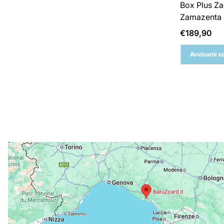
Box Plus Za
Zamazenta
Prezzo
€189,90
normale
Avvisami se