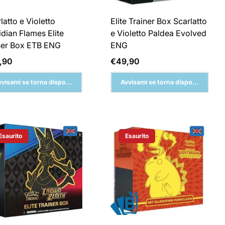
latto e Violetto
Elite Trainer Box Scarlatto
dian Flames Elite
e Violetto Paldea Evolved
iner Box ETB ENG
ENG
zzo
Prezzo
,90
€49,90
male
normale
vvisami se torna disponibile
Avvisami se torna disponibile
Esaurito
Esaurito
Etichetta Del Prodotto:
Etichetta Del Prodotto: