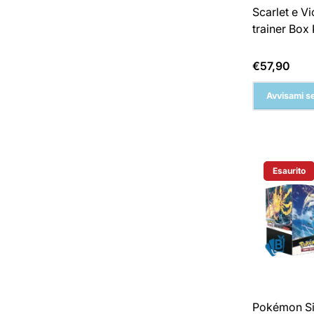
Scarlet e Vio
trainer Box
Prezzo
€57,90
normale
Avvisami se
Esaurito
Etichetta 
Pokémon Si