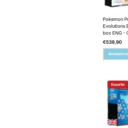
Pokemon Pr
Evolutions E
box ENG - 
Prezzo
€539,90
normale
Avvisami se
Esaurito
Etichetta 