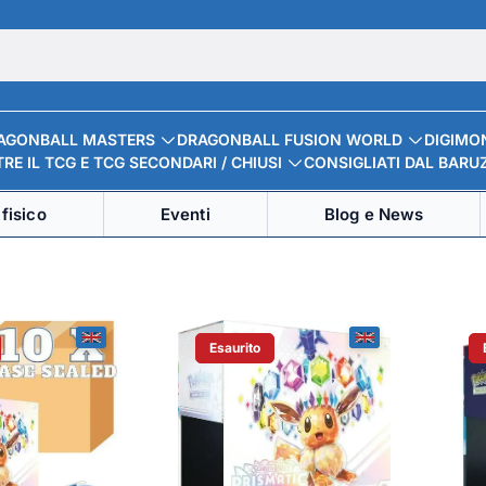
AGONBALL MASTERS
DRAGONBALL FUSION WORLD
DIGIMO
RE IL TCG E TCG SECONDARI / CHIUSI
CONSIGLIATI DAL BARU
fisico
Eventi
Blog e News
Esaurito
Del Prodotto:
Etichetta Del Prodotto: