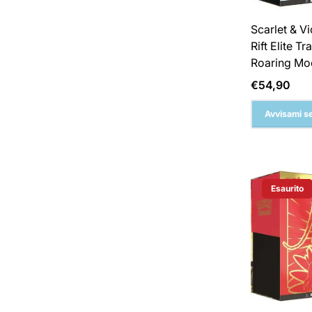
Scarlet & V
Rift Elite T
Roaring M
Prezzo
€54,90
normale
Avvisami se
Esaurito
Etichetta 