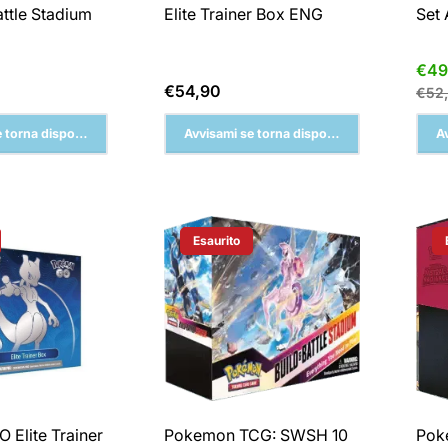
attle Stadium
Elite Trainer Box ENG
Set 
Pre
€49
di
Prezzo
€54,90
€52
vend
normale
 torna disponibile
Avvisami se torna disponibile
A
Esaurito
Del Prodotto:
Etichetta Del Prodotto:
Elite Trainer
Pokemon TCG: SWSH 10
Poke