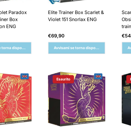
iolet Paradox
Elite Trainer Box Scarlet &
Scar
rainer Box
Violet 151 Snorlax ENG
Obsi
oon ENG
tra
Prezzo
Pre
€69,90
€54
normale
nor
 torna disponibile
Avvisami se torna disponibile
A
Esaurito
Del Prodotto:
Etichetta Del Prodotto: