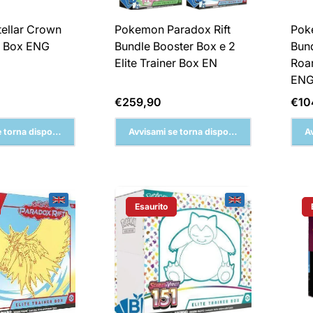
ellar Crown
Pokemon Paradox Rift
Pok
er Box ENG
Bundle Booster Box e 2
Bund
Elite Trainer Box EN
Roar
EN
Prezzo
Pre
€259,90
€10
normale
nor
 torna disponibile
Avvisami se torna disponibile
A
Esaurito
Del Prodotto:
Etichetta Del Prodotto: