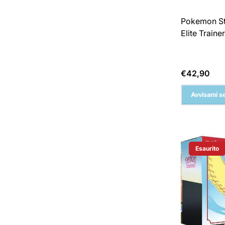
Pokemon St
Elite Train
Prezzo
€42,90
normale
Avvisami se
Esaurito
Etichetta 