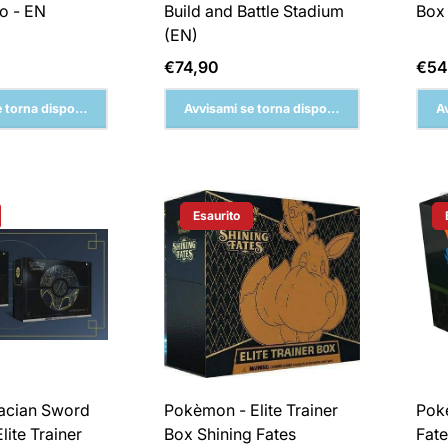
o - EN
Build and Battle Stadium
Box 
(EN)
Prezzo
Pre
€74,90
€54
normale
nor
 torna disponibile
Avvisami se torna disponibile
A
Esaurito
Del Prodotto:
Etichetta Del Prodotto:
acian Sword
Pokèmon - Elite Trainer
Pok
lite Trainer
Box Shining Fates
Fate