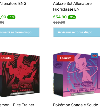
Allenatore ENG
Ablaze Set Allenatore
Fuoriclasse EN
zzo
Prezzo
Prezzo
Prezzo
,90
€54,90
-6%
-9%
normale
di
normale
,90
€59,90
ita
vendita
vvisami se torna disponibile
Avvisami se torna disponibile
Esaurito
Esaurito
Etichetta Del Prodotto:
Etichetta Del Prodotto:
mon - Elite Trainer
Pokémon Spada e Scudo