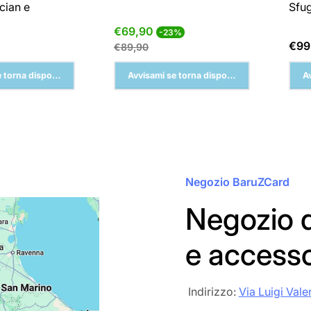
cian e
Sfu
Prezzo
Prezzo
€69,90
-23%
di
normale
Pre
€99
€89,90
vendita
nor
 torna disponibile
Avvisami se torna disponibile
A
Negozio BaruZCard
Negozio d
e access
‎‎ Indirizzo:
Via Luigi Vale