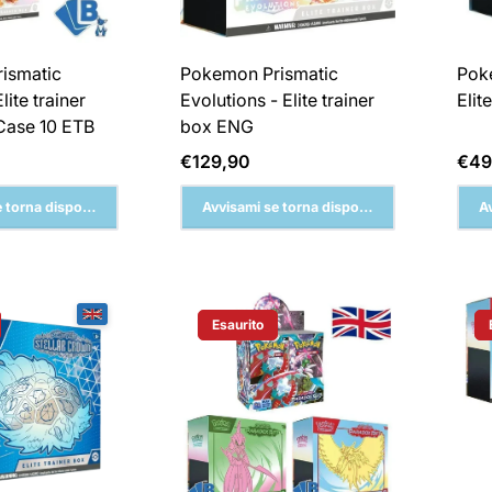
ismatic
Pokemon Prismatic
Pok
lite trainer
Evolutions - Elite trainer
Elit
Case 10 ETB
box ENG
Prezzo
Pre
€129,90
€49
normale
nor
 torna disponibile
Avvisami se torna disponibile
A
Esaurito
Del Prodotto:
Etichetta Del Prodotto: