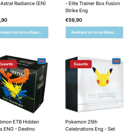
Astral Radiance (EN)
- Elite Trainer Box Fusion
Strike Eng
zzo
Prezzo
,90
€59,90
male
normale
vvisami se torna disponibile
Avvisami se torna disponibile
Esaurito
Esaurito
Etichetta Del Prodotto:
Etichetta Del Prodotto:
èmon ETB Hidden
Pokemon 25th
s ENG - Destino
Celebrations Eng - Set