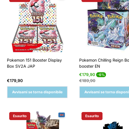
Pokemon 151 Booster Display
Pokemon Chilling Reign B
Box SV2A JAP
booster EN
Prezzo
Prezzo
€179,90
-6%
di
normale
Prezzo
€179,90
€189,90
vendita
normale
Avvisami se torna disponibile
Avvisami se torna disponi
Esaurito
Esaurito
Etichetta Del Prodotto:
Etichetta Del Prodotto: