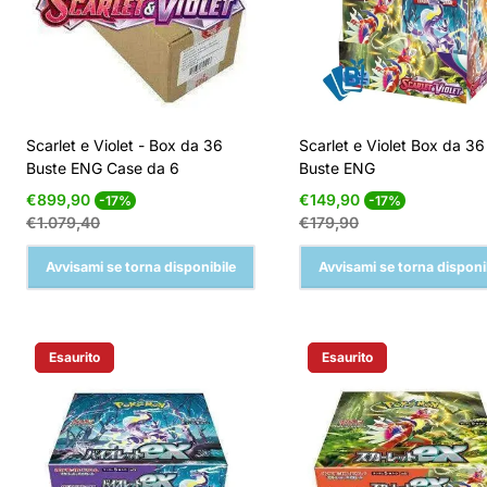
Scarlet e Violet - Box da 36
Scarlet e Violet Box da 36
Buste ENG Case da 6
Buste ENG
Prezzo
Prezzo
Prezzo
Prezzo
€899,90
€149,90
-17%
-17%
di
normale
di
normale
€1.079,40
€179,90
vendita
vendita
Avvisami se torna disponibile
Avvisami se torna disponi
Esaurito
Esaurito
Etichetta Del Prodotto:
Etichetta Del Prodotto: