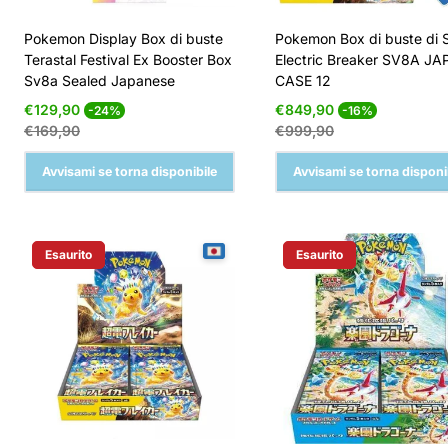
Pokemon Display Box di buste
Pokemon Box di buste di 
Terastal Festival Ex Booster Box
Electric Breaker SV8A JAP
Sv8a Sealed Japanese
CASE 12
Prezzo
Prezzo
Prezzo
Prezzo
€129,90
€849,90
-24%
-16%
di
normale
di
normale
€169,90
€999,90
vendita
vendita
Avvisami se torna disponibile
Avvisami se torna disponi
Esaurito
Esaurito
Etichetta Del Prodotto:
Etichetta Del Prodotto: