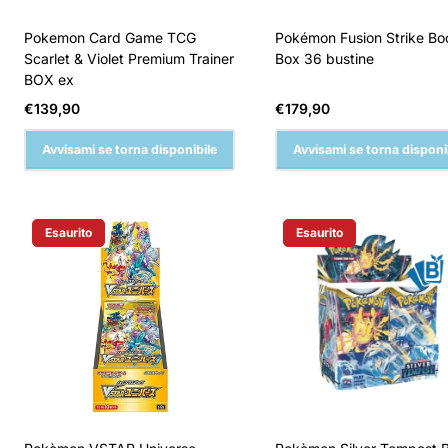
Pokemon Card Game TCG
Pokémon Fusion Strike Bo
Scarlet & Violet Premium Trainer
Box 36 bustine
BOX ex
Prezzo
Prezzo
€139,90
€179,90
normale
normale
Avvisami se torna disponibile
Avvisami se torna disponi
Esaurito
Esaurito
Etichetta Del Prodotto:
Etichetta Del Prodotto: