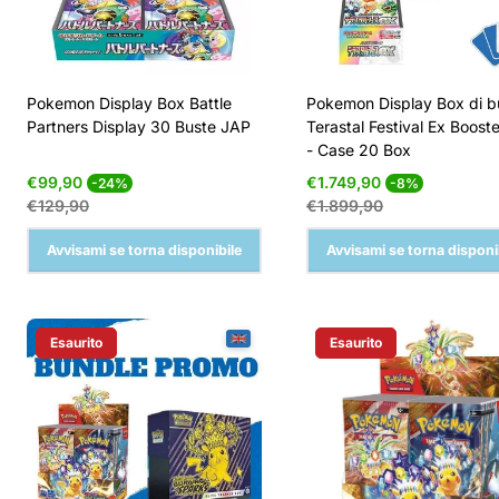
Pokemon Display Box Battle
Pokemon Display Box di b
Partners Display 30 Buste JAP
Terastal Festival Ex Boost
- Case 20 Box
Prezzo
Prezzo
Prezzo
Prezzo
€99,90
€1.749,90
-24%
-8%
di
normale
di
normale
€129,90
€1.899,90
vendita
vendita
Avvisami se torna disponibile
Avvisami se torna disponi
Esaurito
Esaurito
Etichetta Del Prodotto:
Etichetta Del Prodotto: