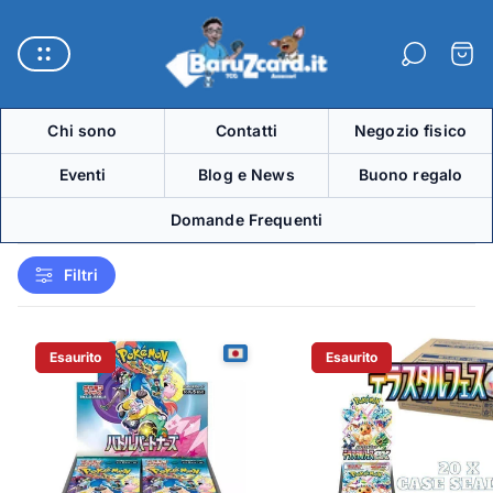
Logo
del
Carre
negozio"
Chi sono
Contatti
Negozio fisico
Eventi
Blog e News
Buono regalo
Domande Frequenti
Filtri
Esaurito
Esaurito
Etichetta Del Prodotto:
Etichetta Del Prodotto: