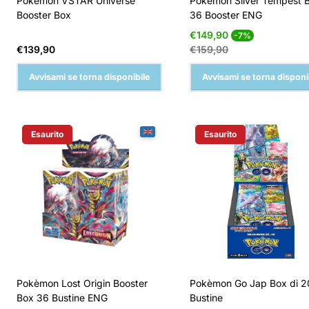
Pokèmon VSTAR Universe
Pokèmon Silver Tempest 
Booster Box
36 Booster ENG
Prezzo
Prezzo
€149,90
-7%
di
normale
Prezzo
€139,90
€159,90
vendita
normale
Avvisami se torna disponibile
Avvisami se torna disponi
Esaurito
Esaurito
Etichetta Del Prodotto:
Etichetta Del Prodotto:
Pokèmon Lost Origin Booster
Pokèmon Go Jap Box di 2
Box 36 Bustine ENG
Bustine