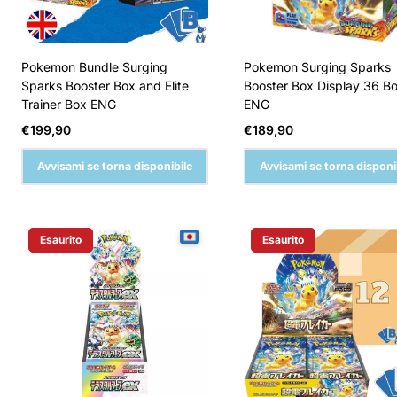
Pokemon Bundle Surging
Pokemon Surging Sparks
Sparks Booster Box and Elite
Booster Box Display 36 Bo
Trainer Box ENG
ENG
Prezzo
Prezzo
€199,90
€189,90
normale
normale
Avvisami se torna disponibile
Avvisami se torna disponi
Esaurito
Esaurito
Etichetta Del Prodotto:
Etichetta Del Prodotto: