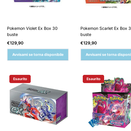
Pokemon Violet Ex Box 30
Pokemon Scarlet Ex Box 
buste
buste
Prezzo
Prezzo
€129,90
€129,90
normale
normale
Avvisami se torna disponibile
Avvisami se torna disponi
Esaurito
Esaurito
Etichetta Del Prodotto:
Etichetta Del Prodotto: