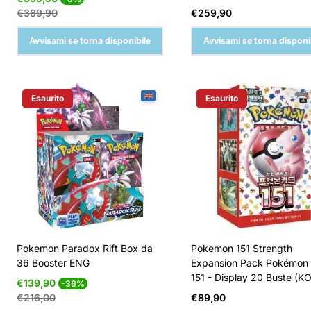
di
normale
Prezzo
€389,90
€259,90
vendita
normale
Avvisami se torna disponibile
Avvisami se torna disponi
Esaurito
Esaurito
Etichetta Del Prodotto:
Etichetta Del Prodotto:
Pokemon Paradox Rift Box da
Pokemon 151 Strength
36 Booster ENG
Expansion Pack Pokémon
151 - Display 20 Buste (K
Prezzo
Prezzo
€139,90
-36%
di
normale
Prezzo
€216,00
€89,90
vendita
normale