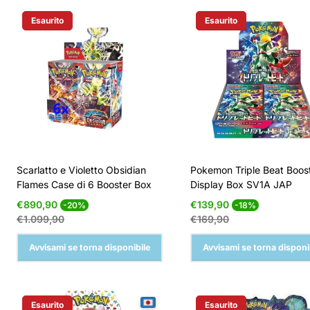
Esaurito
Esaurito
Etichetta Del Prodotto:
Etichetta Del Prodotto:
Scarlatto e Violetto Obsidian
Pokemon Triple Beat Boos
Flames Case di 6 Booster Box
Display Box SV1A JAP
Prezzo
Prezzo
Prezzo
Prezzo
€890,90
€139,90
-20%
-18%
di
normale
di
normale
€1.099,90
€169,90
vendita
vendita
Avvisami se torna disponibile
Avvisami se torna disponi
Esaurito
Esaurito
Etichetta Del Prodotto:
Etichetta Del Prodotto: