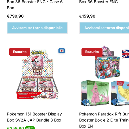
Box 36 Booster ENG - Case 6
Box 36 Booster ENG
Box
Prezzo
Prezzo
€799,90
€159,90
normale
normale
Avvisami se torna disponibile
Avvisami se torna disponi
Esaurito
Esaurito
Etichetta Del Prodotto:
Etichetta Del Prodotto:
Pokemon 151 Booster Display
Pokemon Paradox Rift Bu
Box SV2A JAP Bundle 3 Box
Booster Box e 2 Elite Train
Box EN
Prezzo
Prezzo
€359,90
-8%