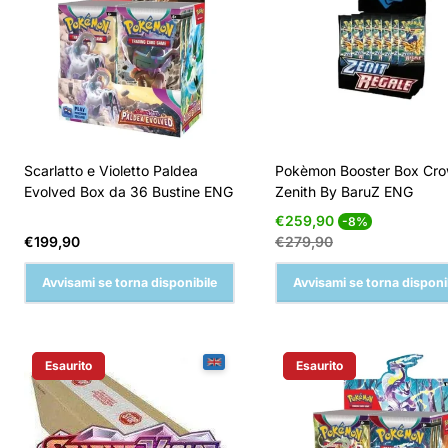
Scarlatto e Violetto Paldea
Pokèmon Booster Box Cr
Evolved Box da 36 Bustine ENG
Zenith By BaruZ ENG
Prezzo
Prezzo
€259,90
-8%
di
normale
Prezzo
€199,90
€279,90
vendita
normale
Avvisami se torna disponibile
Avvisami se torna disponi
Esaurito
Esaurito
Etichetta Del Prodotto:
Etichetta Del Prodotto: