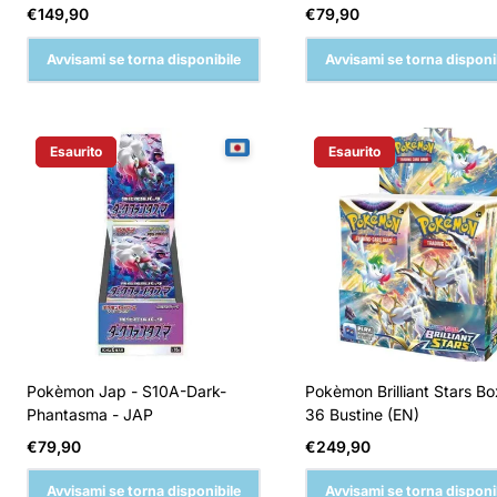
Prezzo
Prezzo
€149,90
€79,90
normale
normale
Avvisami se torna disponibile
Avvisami se torna disponi
Esaurito
Esaurito
Etichetta Del Prodotto:
Etichetta Del Prodotto:
Pokèmon Jap - S10A-Dark-
Pokèmon Brilliant Stars B
Phantasma - JAP
36 Bustine (EN)
Prezzo
Prezzo
€79,90
€249,90
normale
normale
Avvisami se torna disponibile
Avvisami se torna disponi