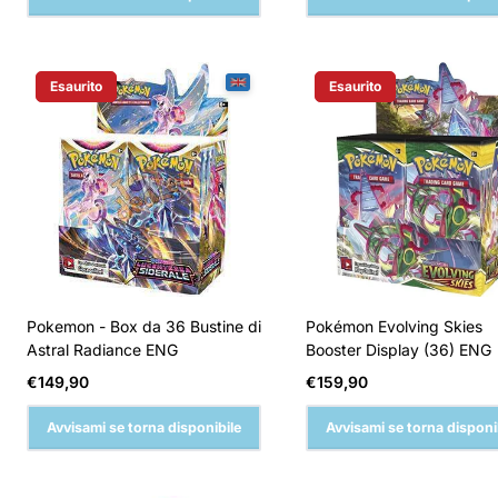
Esaurito
Esaurito
Etichetta Del Prodotto:
Etichetta Del Prodotto:
Pokemon - Box da 36 Bustine di
Pokémon Evolving Skies
Astral Radiance ENG
Booster Display (36) ENG
Prezzo
Prezzo
€149,90
€159,90
normale
normale
Avvisami se torna disponibile
Avvisami se torna disponi