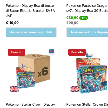
Pokemon Display Box di buste
Pokemon Paradise Drago
di Super Electric Breaker SV8A
sv7a Display Box 30 Bust
JAP
Prezzo
Prezzo
€89,90
-11%
di
normale
Prezzo
€119,90
€99,90
vendita
normale
Avvisami se torna disponibile
Avvisami se torna disponi
Esaurito
Esaurito
Etichetta Del Prodotto:
Etichetta Del Prodotto:
Pokemon Stellar Crown Display
Pokemon Stellar Crown Di