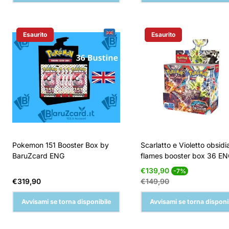
Esaurito
Esaurito
Etichetta Del Prodotto:
Etichetta Del Prodotto:
Pokemon 151 Booster Box by
Scarlatto e Violetto obsidi
BaruZcard ENG
flames booster box 36 E
Prezzo
Prezzo
€139,90
-7%
di
normale
Prezzo
€319,90
€149,90
vendita
normale
Avvisami se torna disponibile
Avvisami se torna disponi