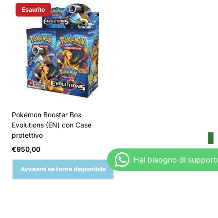
Esaurito
Etichetta Del Prodotto:
Pokémon Booster Box
Evolutions (EN) con Case
protettivo
Prezzo
€950,00
normale
Avvisami se torna disponibile