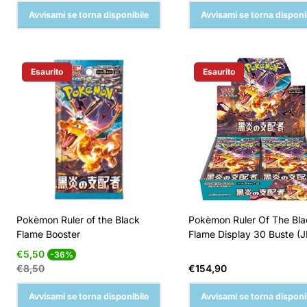
Avvisami se torna disponibile
Avvisami se torna disponi
Esaurito
Esaurito
Etichetta Del Prodotto:
Etichetta Del Prodotto:
Pokèmon Ruler of the Black
Pokèmon Ruler Of The Bla
Flame Booster
Flame Display 30 Buste (J
Prezzo
Prezzo
€5,50
-36%
di
normale
Prezzo
€8,50
€154,90
vendita
normale
Avvisami se torna disponibile
Avvisami se torna disponi