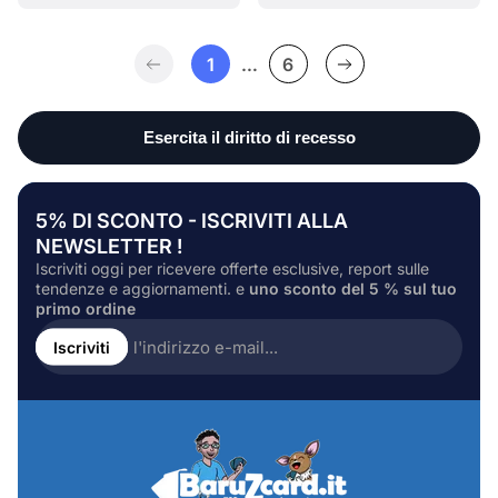
1
…
6
5% DI SCONTO - ISCRIVITI ALLA
NEWSLETTER !
Iscriviti oggi per ricevere offerte esclusive, report sulle
tendenze e aggiornamenti. e
uno sconto del 5 % sul tuo
primo ordine
Inserire
l'indirizzo
Iscriviti
e-
mail...