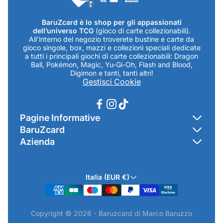
BaruZcard è lo shop per gli appassionati
dell’universo TCG
(gioco di carte collezionabili).
All’interno del negozio troverete bustine e carte da
gioco singole, box, mazzi e collezioni speciali dedicate
a tutti i principali giochi di carte collezionabili: Dragon
Ball, Pokémon, Magic, Yu-Gi-Oh, Flash and Blood,
Digimon e tanti, tanti altri!
Gestisci Cookie
Pagine Informative
BaruZcard
Contatti
Azienda
Home
Cookie Policy
Baruzcard di Marco Baruzzo
BaruZ Shop
Privacy Policy
Italia (EUR €)
Indirizzo Negozio: Via Luigi Valentini 1a Traversa - SNC
Chi-sono
Termini & Condizioni
19021 Arcola (SP)
Contatti
Informativa GPSR & Prodotti
Copyright © 2026 - Baruzcard di Marco Baruzzo
P.IVA.: 01520250117
Scopri il Negozio Fisico !