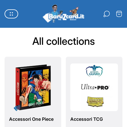
Logo
del
Carre
negozio"
All collections
Accessori One Piece
Accessori TCG