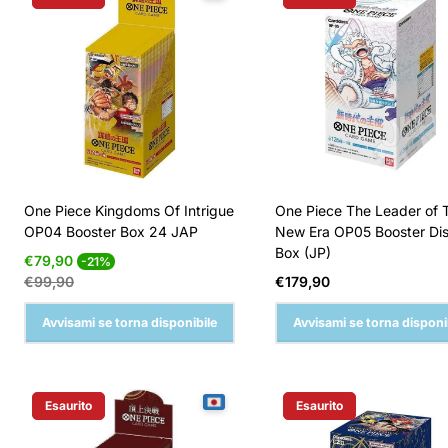
One Piece Kingdoms Of Intrigue
One Piece The Leader of 
OP04 Booster Box 24 JAP
New Era OP05 Booster Di
Box (JP)
Prezzo
Prezzo
€79,90
-21%
di
normale
Prezzo
€99,90
€179,90
vendita
normale
Avvisami se torna disponibile
Avvisami se torna disponi
Esaurito
Esaurito
Etichetta Del Prodotto:
Etichetta Del Prodotto: