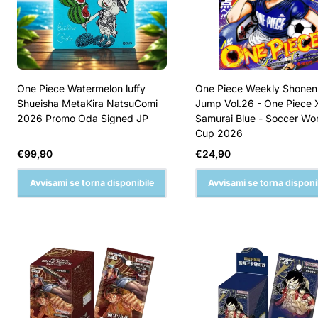
One Piece Watermelon luffy
One Piece Weekly Shonen
Shueisha MetaKira NatsuComi
Jump Vol.26 - One Piece 
2026 Promo Oda Signed JP
Samurai Blue - Soccer Wo
Cup 2026
Prezzo
Prezzo
€99,90
€24,90
normale
normale
Avvisami se torna disponibile
Avvisami se torna disponi