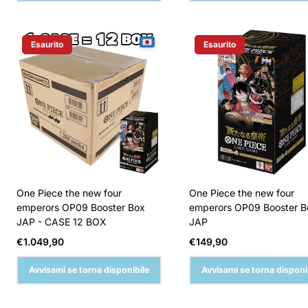
Esaurito
Esaurito
Etichetta Del Prodotto:
Etichetta Del Prodotto:
One Piece the new four
One Piece the new four
emperors OP09 Booster Box
emperors OP09 Booster B
JAP - CASE 12 BOX
JAP
Prezzo
Prezzo
€1.049,90
€149,90
normale
normale
Avvisami se torna disponibile
Avvisami se torna disponi