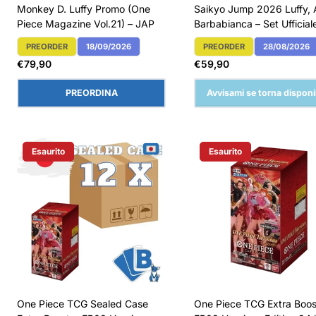
Monkey D. Luffy Promo (One
Saikyo Jump 2026 Luffy, 
Piece Magazine Vol.21) – JAP
Barbabianca – Set Ufficia
PREORDER
18/09/2026
PREORDER
28/08/2026
Etichetta Del Prodotto:
Etichetta Del Prodotto:
Prezzo
Prezzo
€79,90
€59,90
normale
normale
PREORDINA
Avvisami se torna disponi
Esaurito
Esaurito
Etichetta Del Prodotto:
Etichetta Del Prodotto:
One Piece TCG Sealed Case
One Piece TCG Extra Boos