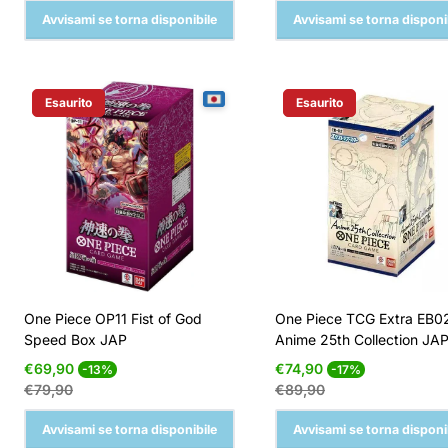
Avvisami se torna disponibile
Avvisami se torna disponi
Esaurito
Esaurito
Etichetta Del Prodotto:
Etichetta Del Prodotto:
One Piece OP11 Fist of God
One Piece TCG Extra EB0
Speed Box JAP
Anime 25th Collection JA
Prezzo
Prezzo
Prezzo
Prezzo
€69,90
€74,90
-13%
-17%
di
normale
di
normale
€79,90
€89,90
vendita
vendita
Avvisami se torna disponibile
Avvisami se torna disponi