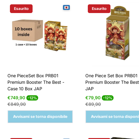
Esaurito
Esaurito
Etichetta Del Prodotto:
Etichetta Del Prodotto:
One PieceSet Box PRB01
One Piece Set Box PRB01
Premium Booster The Best -
Premium Booster The Bes
Case 10 Box JAP
JAP
Prezzo
Prezzo
Prezzo
Prezzo
€749,90
€79,90
-12%
-12%
di
normale
di
normale
€849,90
€89,90
vendita
vendita
Avvisami se torna disponibile
Avvisami se torna disponi