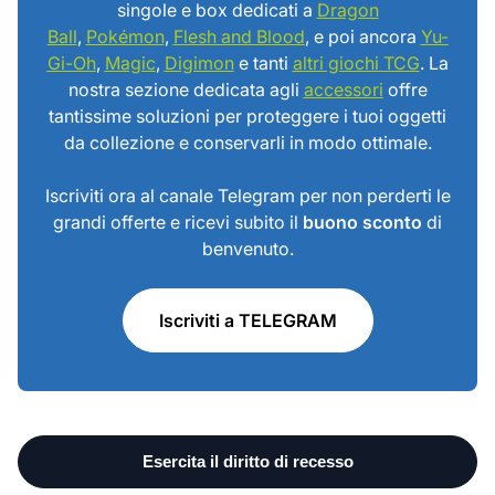
singole e box dedicati a
Dragon
Ball
,
Pokémon
,
Flesh and Blood
, e poi ancora
Yu-
Gi-Oh
,
Magic
,
Digimon
e tanti
altri giochi TCG
. La
nostra sezione dedicata agli
accessori
offre
tantissime soluzioni per proteggere i tuoi oggetti
da collezione e conservarli in modo ottimale.
Iscriviti ora al canale Telegram per non perderti le
grandi offerte e ricevi subito il
buono sconto
di
benvenuto.
Iscriviti a TELEGRAM