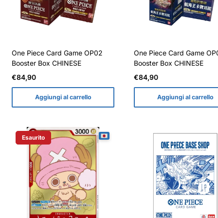
One Piece Card Game OP02
One Piece Card Game OP
Booster Box CHINESE
Booster Box CHINESE
Prezzo
Prezzo
€84,90
€84,90
normale
normale
Aggiungi al carrello
Aggiungi al carrello
Esaurito
Etichetta Del Prodotto: