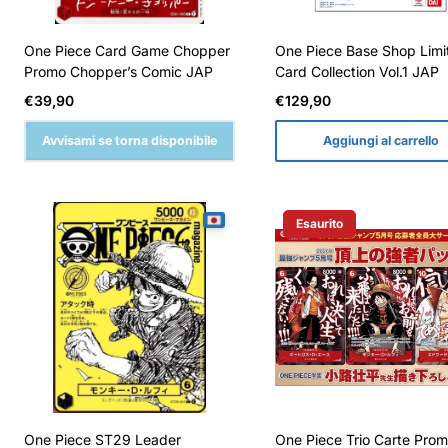
One Piece Card Game Chopper
One Piece Base Shop Limi
Promo Chopper’s Comic JAP
Card Collection Vol.1 JAP
Prezzo
Prezzo
€39,90
€129,90
normale
normale
Avvisami se torna disponibile
Aggiungi al carrello
Esaurito
Etichetta Del Prodotto:
One Piece ST29 Leader
One Piece Trio Carte Pro