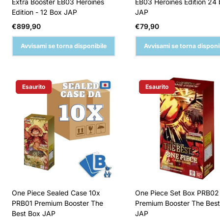
Extra Booster EB03 Heroines
EB03 Heroines Edition 24 
Edition - 12 Box JAP
JAP
Prezzo
Prezzo
€899,90
€79,90
normale
normale
Avvisami se torna disponibile
Avvisami se torna disponi
Esaurito
Esaurito
Etichetta Del Prodotto:
Etichetta Del Prodotto:
One Piece Sealed Case 10x
One Piece Set Box PRB02
PRB01 Premium Booster The
Premium Booster The Bes
Best Box JAP
JAP