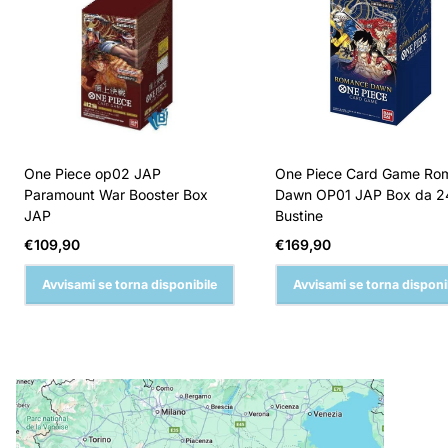
One Piece op02 JAP
One Piece Card Game Ro
Paramount War Booster Box
Dawn OP01 JAP Box da 2
JAP
Bustine
Prezzo
Prezzo
€109,90
€169,90
normale
normale
Avvisami se torna disponibile
Avvisami se torna disponi