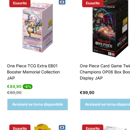
Esaurito
Esaurito
Etichetta Del Prodotto:
Etichetta Del Prodotto:
One Piece TCG Extra EB01
One Piece Card Game Twi
Booster Memorial Collection
Champions OP06 Box Boo
JAP
Display JAP
Prezzo
Prezzo
€84,90
-6%
di
normale
Prezzo
€89,90
€99,90
vendita
normale
Avvisami se torna disponibile
Avvisami se torna disponi
Esaurito
Esaurito
Etichetta Del Prodotto:
Etichetta Del Prodotto: