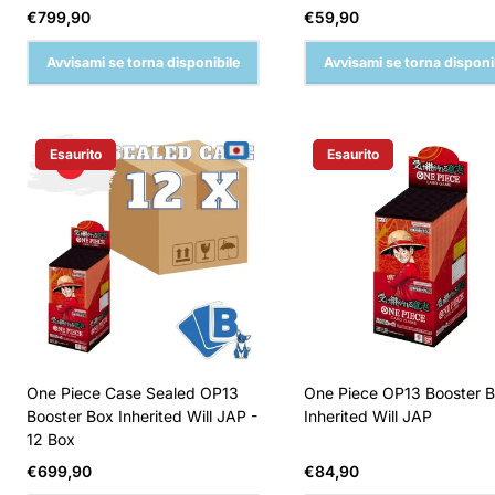
Prezzo
Prezzo
€799,90
€59,90
normale
normale
Avvisami se torna disponibile
Avvisami se torna disponi
Esaurito
Esaurito
Etichetta Del Prodotto:
Etichetta Del Prodotto:
One Piece Case Sealed OP13
One Piece OP13 Booster 
Booster Box Inherited Will JAP -
Inherited Will JAP
12 Box
Prezzo
Prezzo
€699,90
€84,90
normale
normale