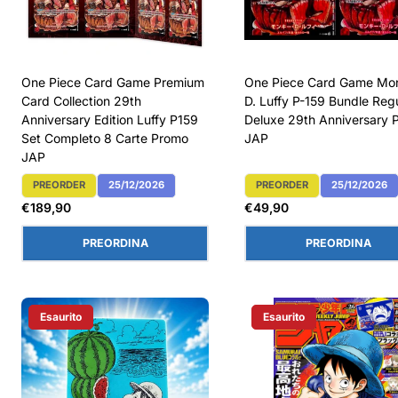
One Piece Card Game Premium
One Piece Card Game Mo
Card Collection 29th
D. Luffy P-159 Bundle Reg
Anniversary Edition Luffy P159
Deluxe 29th Anniversary 
Set Completo 8 Carte Promo
JAP
JAP
PREORDER
25/12/2026
PREORDER
25/12/2026
Etichetta Del Prodotto:
Etichetta Del Prodotto:
Prezzo
Prezzo
€189,90
€49,90
normale
normale
PREORDINA
PREORDINA
Esaurito
Esaurito
Etichetta Del Prodotto:
Etichetta Del Prodotto: