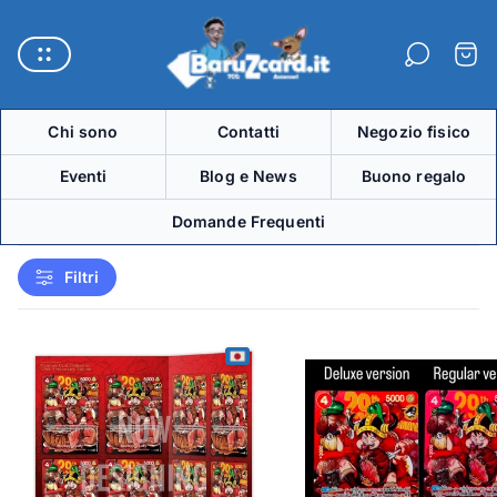
Logo
del
Carre
negozio"
Chi sono
Contatti
Negozio fisico
Eventi
Blog e News
Buono regalo
Domande Frequenti
Filtri