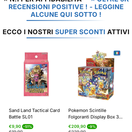
RECENSIONI POSITIVE ! - LEGGINE
ALCUNE QUI SOTTO !
ECCO I NOSTRI
SUPER SCONTI
ATTIVI
Sand Land Tactical Card
Pokemon Scintille
Battle SL01
Folgoranti Display Box 36
Bustine ITA
Prezzo
Prezzo
Prezzo
Prezzo
€9,90
€209,90
-51%
-9%
di
normale
di
normale
€19,90
€229,90