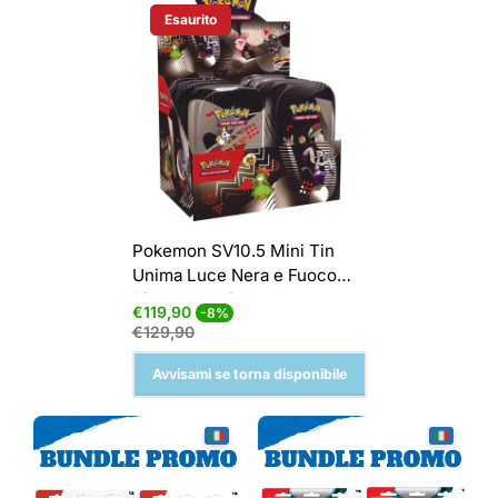
Esaurito
Etichetta Del Prodotto:
Pokemon SV10.5 Mini Tin
Unima Luce Nera e Fuoco
Bianco Box Sealed
Prezzo
Prezzo
€119,90
-8%
di
normale
€129,90
vendita
Avvisami se torna disponibile