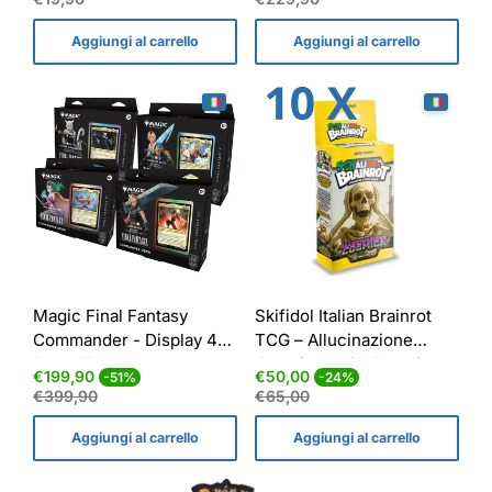
vendita
vendita
Aggiungi al carrello
Aggiungi al carrello
Magic Final Fantasy
Skifidol Italian Brainrot
Commander - Display 4
TCG – Allucinazione
Deck ITA
Cosmica – 10X Ecoblister
Prezzo
Prezzo
Prezzo
Prezzo
€199,90
€50,00
-51%
-24%
3 Pack
di
normale
di
normale
€399,90
€65,00
vendita
vendita
Aggiungi al carrello
Aggiungi al carrello