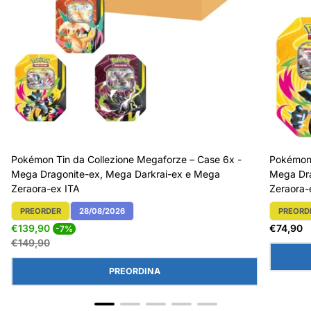
Pokémon Tin da Collezione Megaforze – Case 6x -
Pokémon 
Mega Dragonite-ex, Mega Darkrai-ex e Mega
Mega Dra
Zeraora-ex ITA
Zeraora-
PREORDER
28/08/2026
PREORD
Etichetta Del Prodotto:
Etichett
Prezzo
Prezzo
Prezzo
€139,90
€74,90
-7%
di
normale
normal
€149,90
vendita
PREORDINA