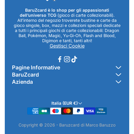
BaruZcard è lo shop per gli appassionati
dell’universo TCG
(gioco di carte collezionabili).
All’interno del negozio troverete bustine e carte da
gioco singole, box, mazzi e collezioni speciali dedicate
a tutti i principali giochi di carte collezionabili: Dragon
Ball, Pokémon, Magic, Yu-Gi-Oh, Flash and Blood,
Digimon e tanti, tanti altri!
Gestisci Cookie
Pagine Informative
BaruZcard
Contatti
Azienda
Home
Cookie Policy
Baruzcard di Marco Baruzzo
BaruZ Shop
Privacy Policy
Italia (EUR €)
Indirizzo Negozio: Via Luigi Valentini 1a Traversa - SNC
Chi-sono
Termini & Condizioni
19021 Arcola (SP)
Contatti
Informativa GPSR & Prodotti
Copyright © 2026 - Baruzcard di Marco Baruzzo
P.IVA.: 01520250117
Scopri il Negozio Fisico !
Spedizioni & Preordini