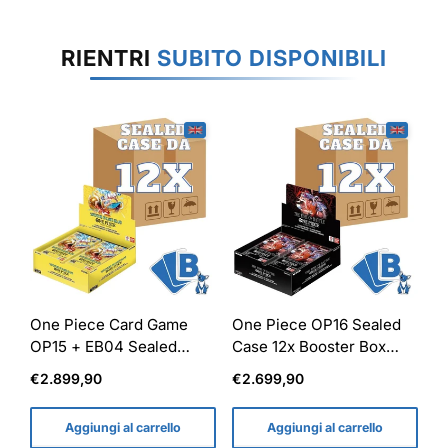
RIENTRI
SUBITO DISPONIBILI
One Piece Card Game
One Piece OP16 Sealed
OP15 + EB04 Sealed
Case 12x Booster Box
Case 12x Display Box ENG
Display 24 Buste ENG
Prezzo
Prezzo
€2.899,90
€2.699,90
normale
normale
Aggiungi al carrello
Aggiungi al carrello