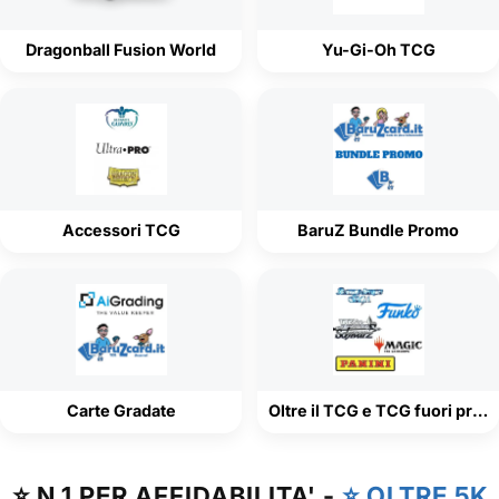
Dragonball Fusion World
Yu-Gi-Oh TCG
Accessori TCG
BaruZ Bundle Promo
Carte Gradate
Oltre il TCG e TCG fuori produzione
⭐ N.1 PER AFFIDABILITA' -
⭐ OLTRE 5K