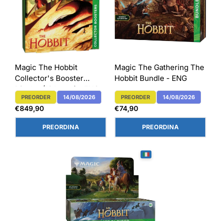
Magic The Hobbit
Magic The Gathering The
Collector's Booster
Hobbit Bundle - ENG
Display (12 buste) - ENG
PREORDER
14/08/2026
PREORDER
14/08/2026
Etichetta Del Prodotto:
Etichetta Del Prodotto:
Prezzo
Prezzo
€849,90
€74,90
normale
normale
PREORDINA
PREORDINA