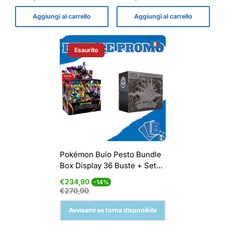
vendita
vendita
Aggiungi al carrello
Aggiungi al carrello
Esaurito
Etichetta Del Prodotto:
Pokémon Buio Pesto Bundle
Box Display 36 Buste + Set
Allenatore ITA
Prezzo
Prezzo
€234,90
-14%
di
normale
€270,90
vendita
Avvisami se torna disponibile