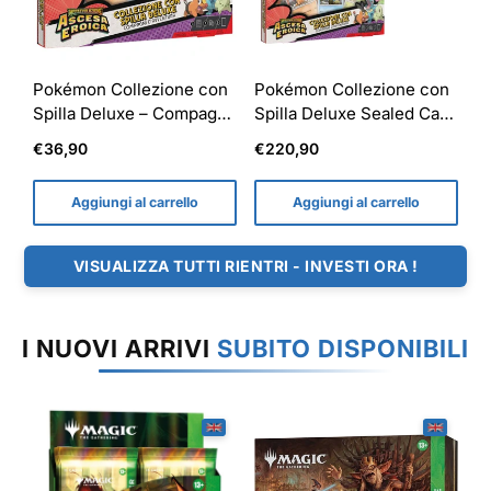
Pokémon Collezione con
Pokémon Collezione con
Spilla Deluxe – Compagni
Spilla Deluxe Sealed Case
d’Avventura: Ascesa
Ascesa Eroica - 6x
Prezzo
Prezzo
€36,90
€220,90
Eroica ITA
Collezioni ITA
normale
normale
Aggiungi al carrello
Aggiungi al carrello
VISUALIZZA TUTTI RIENTRI - INVESTI ORA !
I NUOVI ARRIVI
SUBITO DISPONIBILI