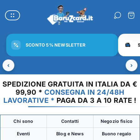
Logo
del
Carre
negozio"
SCONTO 5% NEWSLETTER
‹
›
SPEDIZIONE GRATUITA IN ITALIA DA €
99,90 *
CONSEGNA IN 24/48H
LAVORATIVE *
PAGA DA 3 A 10 RATE !
Chi sono
Contatti
Negozio fisico
Eventi
Blog e News
Buono regalo