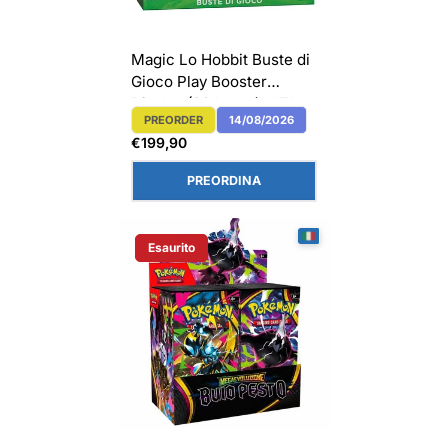
Magic Lo Hobbit Buste di
Gioco Play Booster
Display (30 buste) - ITA
PREORDER
14/08/2026
Etichetta Del Prodotto:
Prezzo
€199,90
normale
PREORDINA
Esaurito
Etichetta Del Prodotto: