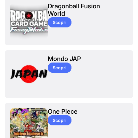
Dragonball Fusion
World
Scopri
Mondo JAP
Scopri
One Piece
Scopri