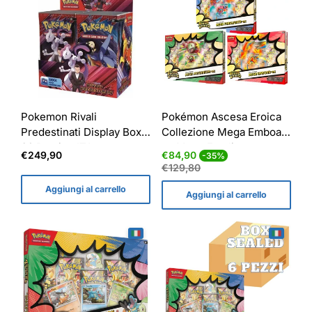
Pokemon Rivali
Pokémon Ascesa Eroica
Predestinati Display Box
Collezione Mega Emboar-
36 Bustine ITA
ex Mega Feraligatr-ex
Prezzo
Prezzo
Prezzo
€249,90
€84,90
-35%
Mega Meganium-ex - Trio
normale
di
normale
€129,80
vendita
ITA
Aggiungi al carrello
Aggiungi al carrello