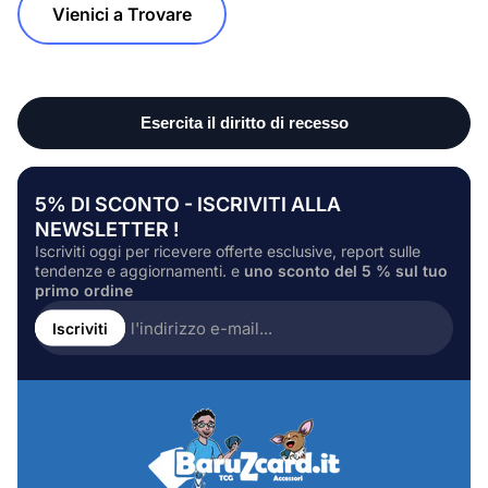
Vienici a Trovare
5% DI SCONTO - ISCRIVITI ALLA
NEWSLETTER !
Iscriviti oggi per ricevere offerte esclusive, report sulle
tendenze e aggiornamenti. e
uno sconto del 5 % sul tuo
primo ordine
Inserire
l'indirizzo
Iscriviti
e-
mail...