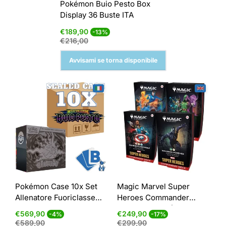
Pokémon Buio Pesto Box
Display 36 Buste ITA
Prezzo
Prezzo
€189,90
-13%
di
normale
€216,00
vendita
Avvisami se torna disponibile
Pokémon Case 10x Set
Magic Marvel Super
Allenatore Fuoriclasse
Heroes Commander
Buio Pesto ITA
Decks Display (4 mazzi) -
Prezzo
Prezzo
Prezzo
Prezzo
€569,90
€249,90
-4%
-17%
ENG
di
normale
di
normale
€589,90
€299,90