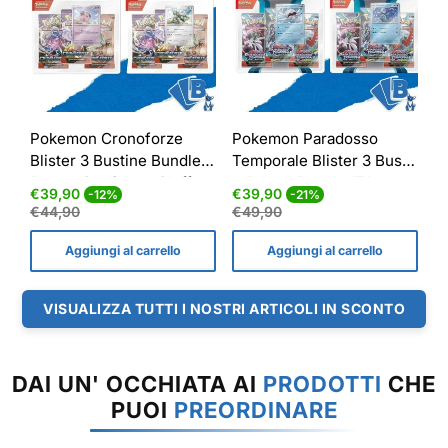
Pokemon Cronoforze
Pokemon Paradosso
Blister 3 Bustine Bundle
Temporale Blister 3 Buste
Promo Cyclizar + Cleffa
+ Promo Bundle ITA
Prezzo
Prezzo
Prezzo
Prezzo
€39,90
€39,90
-12%
-21%
ITA
di
normale
di
normale
€44,90
€49,90
vendita
vendita
Aggiungi al carrello
Aggiungi al carrello
VISUALIZZA TUTTI I NOSTRI ARTICOLI IN SCONTO
DAI UN' OCCHIATA AI
PRODOTTI
CHE
PUOI
PREORDINARE