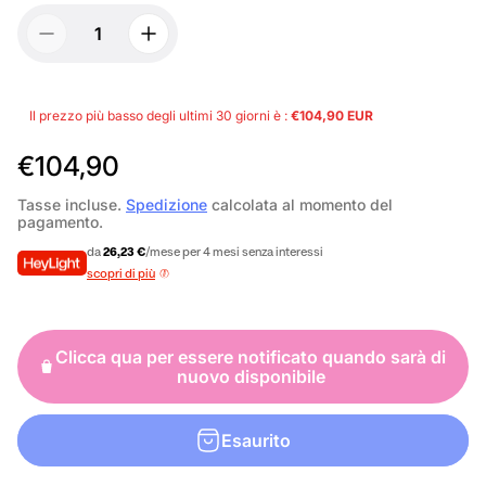
Il prezzo più basso degli ultimi 30 giorni è :
€104,90 EUR
P
€104,90
r
Tasse incluse.
Spedizione
calcolata al momento del
pagamento.
e
da
26,23 €
/mese per 4 mesi senza interessi
z
scopri di più
z
o
Clicca qua per essere notificato quando sarà di
n
nuovo disponibile
o
r
Esaurito
m