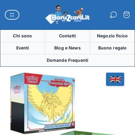
Logo
del
Carre
negozio"
Chi sono
Contatti
Negozio fisico
Eventi
Blog e News
Buono regalo
Domande Frequenti