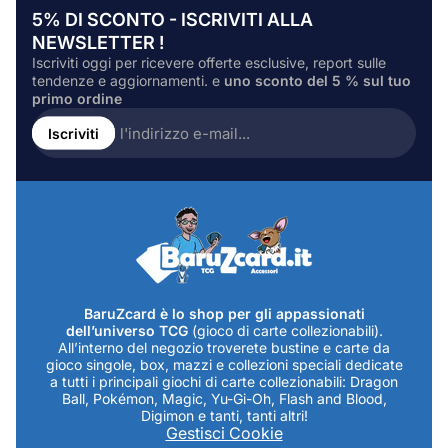
5% DI SCONTO - ISCRIVITI ALLA
NEWSLETTER !
Iscriviti oggi per ricevere offerte esclusive, report sulle
tendenze e aggiornamenti. e
uno sconto del 5 % sul tuo
primo ordine
Inserire
l'indirizzo
Iscriviti
e-
mail...
BaruZcard è lo shop per gli appassionati
dell’universo TCG
(gioco di carte collezionabili).
All’interno del negozio troverete bustine e carte da
gioco singole, box, mazzi e collezioni speciali dedicate
a tutti i principali giochi di carte collezionabili: Dragon
Ball, Pokémon, Magic, Yu-Gi-Oh, Flash and Blood,
Digimon e tanti, tanti altri!
Gestisci Cookie