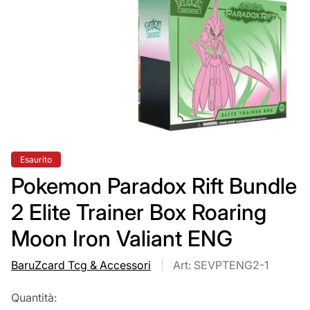
Etichetta
Esaurito
del
prodotto:
Pokemon Paradox Rift Bundle
2 Elite Trainer Box Roaring
Moon Iron Valiant ENG
BaruZcard Tcg & Accessori
Art: SEVPTENG2-1
Quantità: