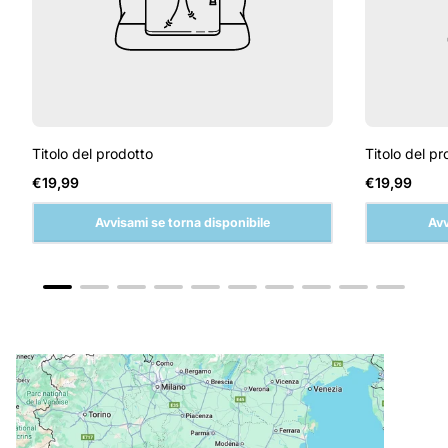
Titolo del prodotto
Titolo del pr
Prezzo
Prezzo
€19,99
€19,99
normale
normale
Avvisami se torna disponibile
Avv