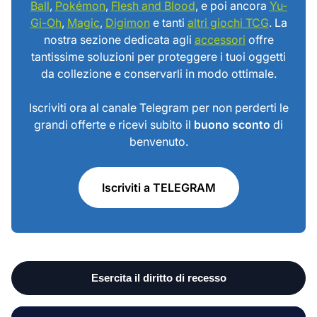
Ball
,
Pokémon
,
Flesh and Blood
, e poi ancora
Yu-
Gi-Oh
,
Magic
,
Digimon
e tanti
altri giochi TCG
. La
nostra sezione dedicata agli
accessori
offre
tantissime soluzioni per proteggere i tuoi oggetti
da collezione e conservarli in modo ottimale.
Iscriviti ora al canale Telegram per non perderti le
grandi offerte e ricevi subito il
buono sconto
di
benvenuto.
Iscriviti a TELEGRAM