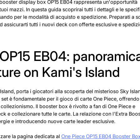
 il booster display box OP15 EB04 rappresenta un'opportunità
oi mazzi. In questa guida scoprirai tutti i dettagli e le specif
sando per le modalità di acquisto e spedizione. Preparati a s
d assicurarti tutti i nuovi deck con offerte esclusive e spedizi
 OP15 EB04: panoramic
ure on Kami's Island
and, porta i giocatori alla scoperta del misterioso Sky Isla
 set è fondamentale per il gioco di carte One Piece, offrendo
 collezionismo. Il booster box è rivolto a fan di One Piece e
ck e collezionare tutte le carte. La relazione con l'Extra Boo
nergie e introducendo nuove carte leader esclusive.
izzare la pagina dedicata al
One Piece OP15 EB04 Booster Bo