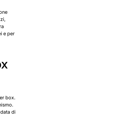
ione
zi,
ra
i e per
ox
er box.
nismo.
 data di