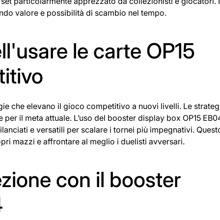
 set particolarmente apprezzato da collezionisti e giocatori. I
rando valore e possibilità di scambio nel tempo.
ll'usare le carte OP15
itivo
e che elevano il gioco competitivo a nuovi livelli. Le strategi
e per il meta attuale. L’uso del booster display box OP15 EB0
anciati e versatili per scalare i tornei più impegnativi. Quest
i mazzi e affrontare al meglio i duelisti avversari.
zione con il booster
4