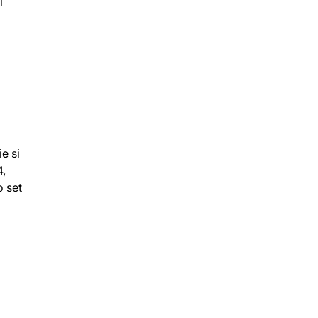
l
e si
4,
o set