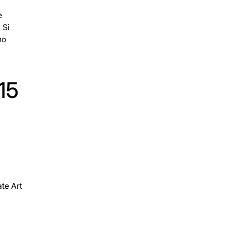
e
 Si
no
15
ate Art