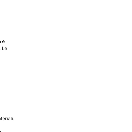
n e
. Le
eriali.