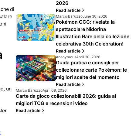
d
l
2026
e
o
iche di
Read article
l
p
calare
A
A
Marco Baruzzo
June 30, 2026
l
u
Pokémon GCC: rivelata la
u
r
'
b
oni
t
t
a
b
spettacolare Nidorina
o
i
r
l
Illustration Rare della collezione
r
c
t
i
celebrativa 30th Celebration!
e
o
i
c
d
l
a
c
a
Read article
e
o
o
t
A
A
Anonymous
April 30, 2026
l
p
l
o
Guida pratica e consigli per
u
r
l
u
o
s
t
t
collezionare carte Pokémon: le
'
b
:
u
o
i
a
b
migliori scelte del momento
:
r
c
r
l
e
o
Read article
t
i
nd, un
d
l
A
A
Marco Baruzzo
April 09, 2026
i
c
e
o
Carte da gioco collezionabili 2026: guida ai
u
r
c
a
l
p
t
t
migliori TCG e recensioni video
o
t
l
u
o
i
l
o
ster
Read article
'
b
r
c
o
s
a
b
e
o
:
u
r
l
d
l
:
t
i
e
o
x
i
c
l
p