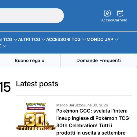
Carrello.
Accedi
Carrello
N TCG
ALTRI TCG
ACCESSORI TCG
MONDO JAP
Z
Buono regalo
Domande Frequenti
Latest posts
15
A
A
Marco Baruzzo
June 30, 2026
Pokémon GCC: svelata l'intera
u
r
t
t
lineup inglese di Pokémon TCG:
o
i
30th Celebration! Tutti i
r
c
prodotti in uscita a settembre
e
o