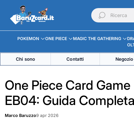
Logo
del
Ricerca
negozio"
POKEMON
ONE PIECE
MAGIC THE GATHERING
DR
OLT
Chi sono
Contatti
Negozio 
One Piece Card Game 
EB04: Guida Complet
Articolo
Marco Baruzzo
9 apr 2026
Autore
pubblicato
dell'articolo:
su: