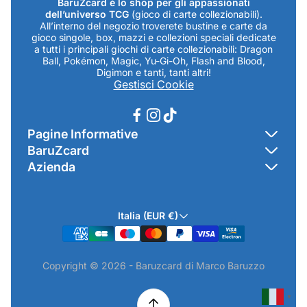
BaruZcard è lo shop per gli appassionati
dell’universo TCG
(gioco di carte collezionabili).
All’interno del negozio troverete bustine e carte da
gioco singole, box, mazzi e collezioni speciali dedicate
a tutti i principali giochi di carte collezionabili: Dragon
Ball, Pokémon, Magic, Yu-Gi-Oh, Flash and Blood,
Digimon e tanti, tanti altri!
Gestisci Cookie
Pagine Informative
BaruZcard
Contatti
Azienda
Home
Cookie Policy
Baruzcard di Marco Baruzzo
BaruZ Shop
Privacy Policy
Italia (EUR €)
Indirizzo Negozio: Via Luigi Valentini 1a Traversa - SNC
Chi-sono
Termini & Condizioni
19021 Arcola (SP)
Contatti
Informativa GPSR & Prodotti
Copyright © 2026 - Baruzcard di Marco Baruzzo
P.IVA.: 01520250117
Scopri il Negozio Fisico !
Spedizioni & Preordini
email: info@baruzcard.it
Eventi
▼
Informativa Prodotti ExtraEU