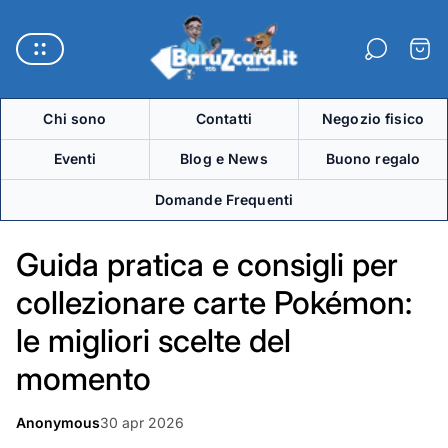
Logo
del
Carre
negozio"
Chi sono
Contatti
Negozio fisico
Eventi
Blog e News
Buono regalo
Domande Frequenti
Guida pratica e consigli per
collezionare carte Pokémon:
le migliori scelte del
momento
Articolo
Anonymous
30 apr 2026
Autore
pubblicato
dell'articolo: