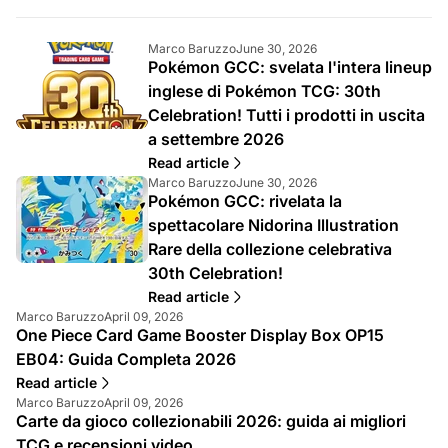
A
A
Marco Baruzzo
June 30, 2026
Pokémon GCC: svelata l'intera lineup
u
r
t
t
inglese di Pokémon TCG: 30th
o
i
Celebration! Tutti i prodotti in uscita
r
c
a settembre 2026
e
o
d
l
Read article
e
o
A
A
Marco Baruzzo
June 30, 2026
l
p
Pokémon GCC: rivelata la
u
r
l
u
t
t
spettacolare Nidorina Illustration
'
b
o
i
a
b
Rare della collezione celebrativa
r
c
r
l
30th Celebration!
e
o
t
i
d
l
Read article
i
c
e
o
A
A
Marco Baruzzo
April 09, 2026
c
a
l
p
One Piece Card Game Booster Display Box OP15
u
r
o
t
l
u
t
t
l
o
EB04: Guida Completa 2026
'
b
o
i
o
s
a
b
Read article
r
c
:
u
r
l
A
A
Marco Baruzzo
April 09, 2026
e
o
:
t
i
Carte da gioco collezionabili 2026: guida ai migliori
u
r
d
l
i
c
t
t
e
o
TCG e recensioni video