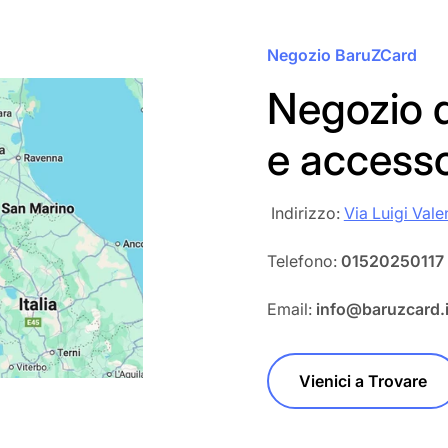
Negozio BaruZCard
Negozio d
e access
‎‎ Indirizzo:
Via Luigi Vale
Telefono:
01520250117
Email:
info@baruzcard.i
Vienici a Trovare