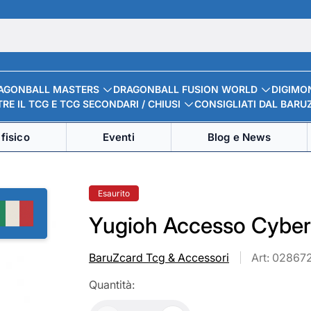
AGONBALL MASTERS
DRAGONBALL FUSION WORLD
DIGIMO
RE IL TCG E TCG SECONDARI / CHIUSI
CONSIGLIATI DAL BARU
fisico
Eventi
Blog e News
Etichetta
Esaurito
del
prodotto:
Yugioh Accesso Cyber
BaruZcard Tcg & Accessori
Art: 02867
Quantità: