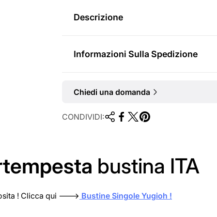
m
Descrizione
a
l
Informazioni Sulla Spedizione
e
Chiedi una domanda
CONDIVIDI:
rtempesta
bustina ITA
osita ! Clicca qui --->
Bustine Singole Yugioh !