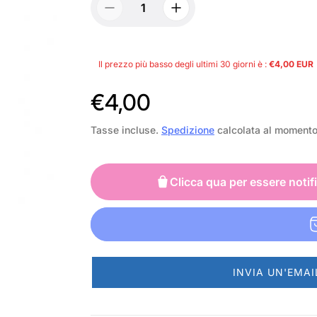
Il prezzo più basso degli ultimi 30 giorni è :
€4,00 EUR
P
€4,00
r
Tasse incluse.
Spedizione
calcolata al moment
e
z
Clicca qua per essere notif
z
o
n
INVIA UN'EMAI
o
r