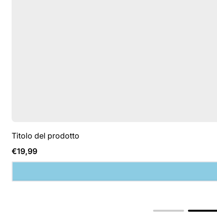
Titolo del prodotto
Prezzo
€19,99
normale