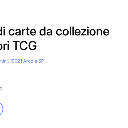
i carte da collezione
ori TCG
ntini, 19021 Arcola SP
t