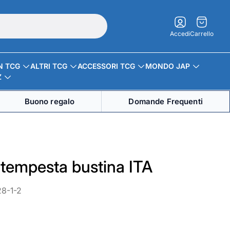
Carrello.
Accedi
Carrello
N TCG
ALTRI TCG
ACCESSORI TCG
MONDO JAP
Z
Buono regalo
Domande Frequenti
tempesta bustina ITA
28-1-2