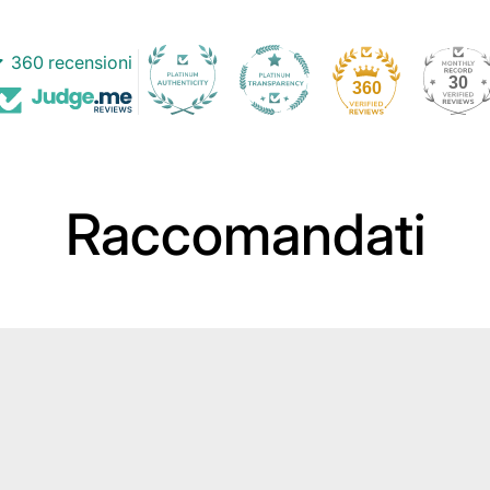
360 recensioni
30
360
Raccomandati