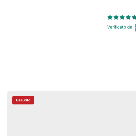
Verificato da
Esaurito
Etichetta Del Prodotto: