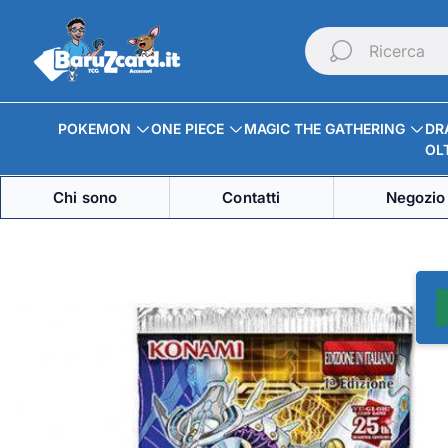
Logo
del
Ricerca
negozio"
POKEMON
ONE PIECE
MAGIC THE GATHERING
DR
OLT
Chi sono
Contatti
Negozio 