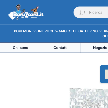
Logo
del
Ricerca
negozio"
POKEMON
ONE PIECE
MAGIC THE GATHERING
DR
OLT
Chi sono
Contatti
Negozio 