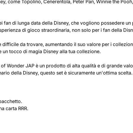
ey, come Topolino, Cenerentola, Peter Pan, Winnie the Pooh, Li
ei fan di lunga data della Disney, che vogliono possedere un p
erienza di gioco straordinaria, non solo per i fan della Disne
e difficile da trovare, aumentando il suo valore per i collezion
e un tocco di magia Disney alla tua collezione.
f Wonder JAP è un prodotto di alta qualità e di grande valore p
nario della Disney, questo set è sicuramente un'ottima scelta.
pacchetto.
na carta RRR.