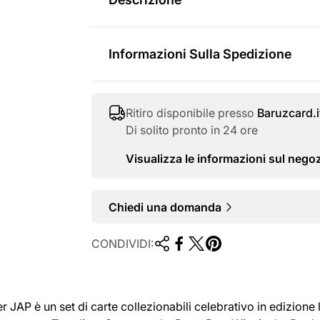
i
o
v
r
Informazioni Sulla Spedizione
e
m
n
a
Ritiro disponibile presso
Baruzcard.i
d
l
Di solito pronto in 24 ore
i
e
Visualizza le informazioni sul nego
t
a
Chiedi una domanda
CONDIVIDI:
AP è un set di carte collezionabili celebrativo in edizione 