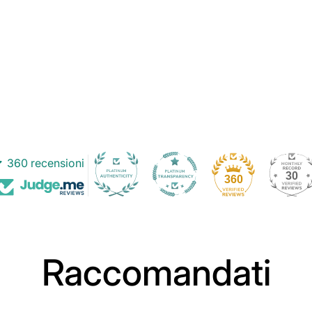
360 recensioni
30
360
Raccomandati