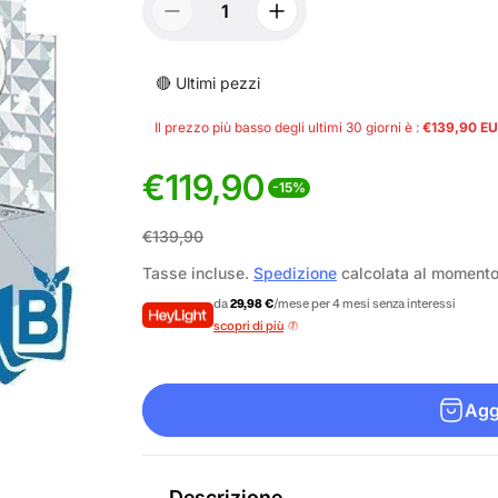
🔴 Ultimi pezzi
Il prezzo più basso degli ultimi 30 giorni è :
€139,90 E
€119,90
-15%
P
P
€139,90
r
r
Tasse incluse.
Spedizione
calcolata al moment
e
e
da
29,98 €
/mese per 4 mesi senza interessi
scopri di più
z
z
z
z
Aggi
o
o
d
n
Descrizione