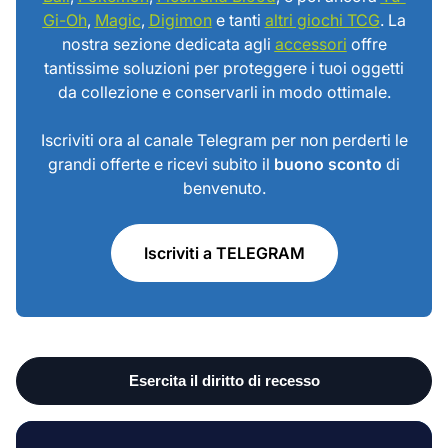
Gi-Oh
,
Magic
,
Digimon
e tanti
altri giochi TCG
. La
nostra sezione dedicata agli
accessori
offre
tantissime soluzioni per proteggere i tuoi oggetti
da collezione e conservarli in modo ottimale.
Iscriviti ora al canale Telegram per non perderti le
grandi offerte e ricevi subito il
buono sconto
di
benvenuto.
Iscriviti a TELEGRAM