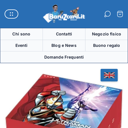
Logo
del
Carre
negozio"
Chi sono
Contatti
Negozio fisico
Eventi
Blog e News
Buono regalo
Domande Frequenti