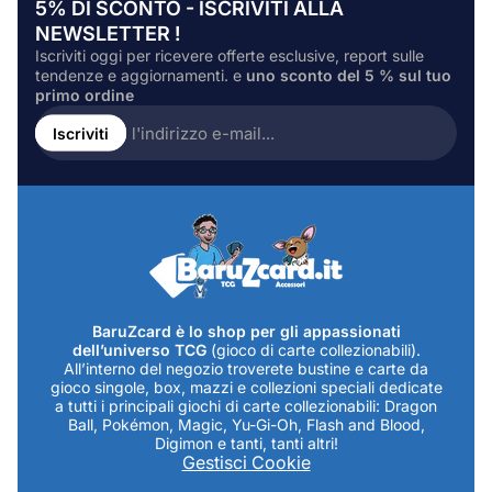
5% DI SCONTO - ISCRIVITI ALLA
NEWSLETTER !
Iscriviti oggi per ricevere offerte esclusive, report sulle
tendenze e aggiornamenti. e
uno sconto del 5 % sul tuo
primo ordine
Inserire
l'indirizzo
Iscriviti
e-
mail...
BaruZcard è lo shop per gli appassionati
dell’universo TCG
(gioco di carte collezionabili).
All’interno del negozio troverete bustine e carte da
gioco singole, box, mazzi e collezioni speciali dedicate
a tutti i principali giochi di carte collezionabili: Dragon
Ball, Pokémon, Magic, Yu-Gi-Oh, Flash and Blood,
Digimon e tanti, tanti altri!
Gestisci Cookie