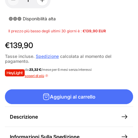
🟢🟢🟢 Disponibilità alta
Il prezzo più basso degli ultimi 30 giorni è :
€139,90 EUR
P
€139,90
r
Tasse incluse.
Spedizione
calcolata al momento del
pagamento.
e
da
23,32 €
/mese per 6 mesi senza interessi
z
scopri di più
z
o
Aggiungi al carrello
n
o
Descrizione
r
m
Informazioni Sulla Spedizione