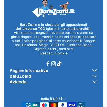
BaruZcard è lo shop per gli appassionati
dell’universo TCG
(gioco di carte collezionabili).
All’interno del negozio troverete bustine e carte da
gioco singole, box, mazzi e collezioni speciali dedicate
a tutti i principali giochi di carte collezionabili: Dragon
Ball, Pokémon, Magic, Yu-Gi-Oh, Flash and Blood,
Digimon e tanti, tanti altri!
Gestisci Cookie
Pagine Informative
BaruZcard
Contatti
Azienda
Home
Cookie Policy
Baruzcard di Marco Baruzzo
BaruZ Shop
Privacy Policy
Italia (EUR €)
Indirizzo Negozio: Via Luigi Valentini 1a Traversa - SNC
Chi-sono
Termini & Condizioni