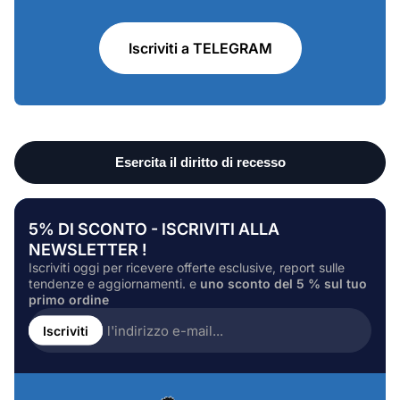
Iscriviti a TELEGRAM
5% DI SCONTO - ISCRIVITI ALLA
NEWSLETTER !
Iscriviti oggi per ricevere offerte esclusive, report sulle
tendenze e aggiornamenti. e
uno sconto del 5 % sul tuo
primo ordine
Inserire
l'indirizzo
Iscriviti
e-
mail...