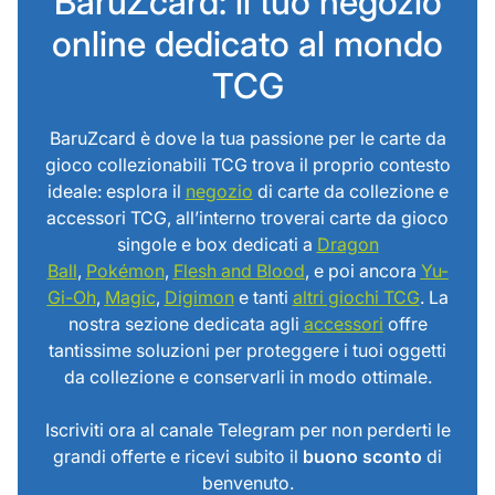
BaruZcard: il tuo negozio
online dedicato al mondo
TCG
BaruZcard è dove la tua passione per le carte da
gioco collezionabili TCG trova il proprio contesto
ideale: esplora il
negozio
di carte da collezione e
accessori TCG, all’interno troverai carte da gioco
singole e box dedicati a
Dragon
Ball
,
Pokémon
,
Flesh and Blood
, e poi ancora
Yu-
Gi-Oh
,
Magic
,
Digimon
e tanti
altri giochi TCG
. La
nostra sezione dedicata agli
accessori
offre
tantissime soluzioni per proteggere i tuoi oggetti
da collezione e conservarli in modo ottimale.
Iscriviti ora al canale Telegram per non perderti le
grandi offerte e ricevi subito il
buono sconto
di
benvenuto.