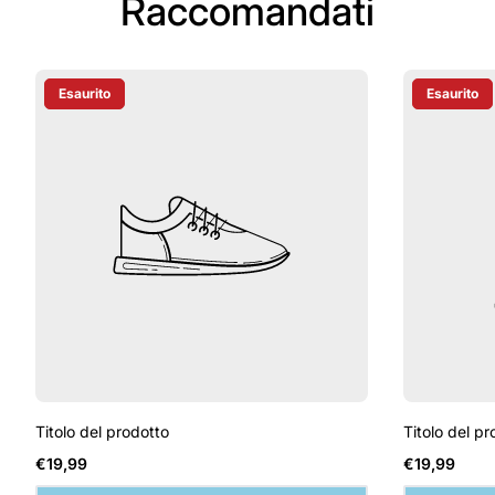
Raccomandati
Esaurito
Esaurito
Etichetta Del Prodotto:
Etichetta D
Titolo del prodotto
Titolo del pr
Prezzo
Prezzo
€19,99
€19,99
normale
normale