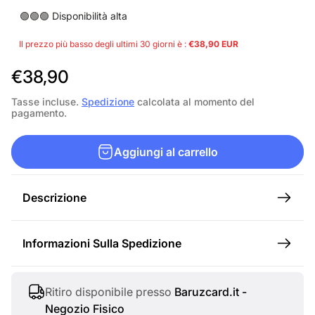
🟢🟢🟢 Disponibilità alta
Il prezzo più basso degli ultimi 30 giorni è :
€38,90 EUR
P
€38,90
r
Tasse incluse.
Spedizione
calcolata al momento del
pagamento.
e
z
Aggiungi al carrello
z
o
Descrizione
n
o
Informazioni Sulla Spedizione
r
m
a
Ritiro disponibile presso
Baruzcard.it -
Negozio Fisico