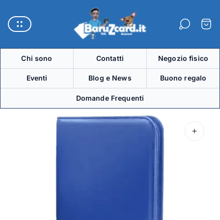
Logo
del
Carre
negozio"
Chi sono
Contatti
Negozio fisico
Eventi
Blog e News
Buono regalo
Domande Frequenti