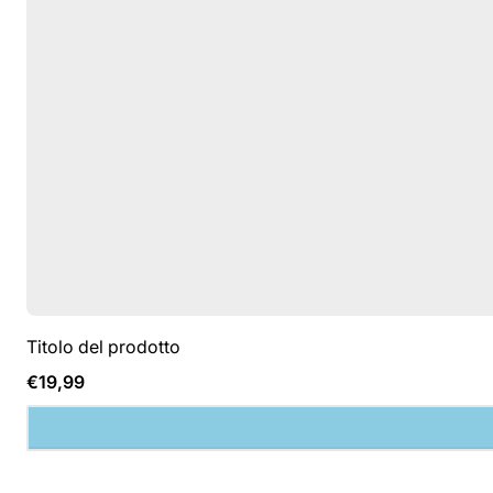
Titolo del prodotto
Prezzo
€19,99
normale