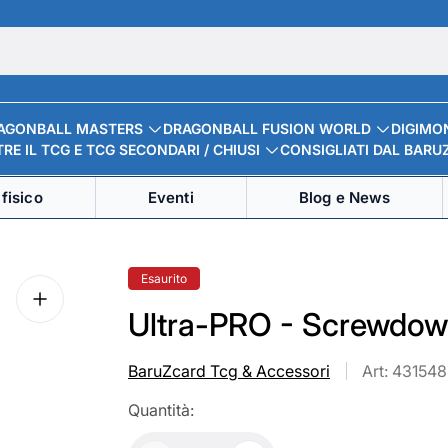
AGONBALL MASTERS
DRAGONBALL FUSION WORLD
DIGIMO
RE IL TCG E TCG SECONDARI / CHIUSI
CONSIGLIATI DAL BARU
fisico
Eventi
Blog e News
Etichetta
Esaurito
del
prodotto:
Ultra-PRO - Screwdow
BaruZcard Tcg & Accessori
Art: 43154
Quantità: