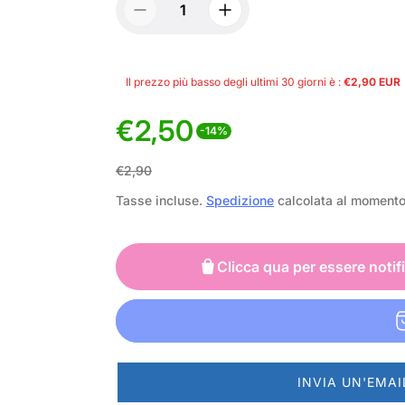
Il prezzo più basso degli ultimi 30 giorni è :
€2,90 EUR
€2,50
-14%
P
P
€2,90
r
r
Tasse incluse.
Spedizione
calcolata al moment
e
e
z
z
Clicca qua per essere notif
z
z
o
o
d
n
INVIA UN'EMAI
i
o