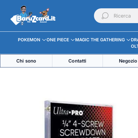
Logo
del
Ricerca
negozio"
POKEMON
ONE PIECE
MAGIC THE GATHERING
DR
OLT
Chi sono
Contatti
Negozio 