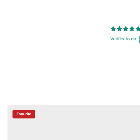
Verificato da
Esaurito
Etichetta Del Prodotto: