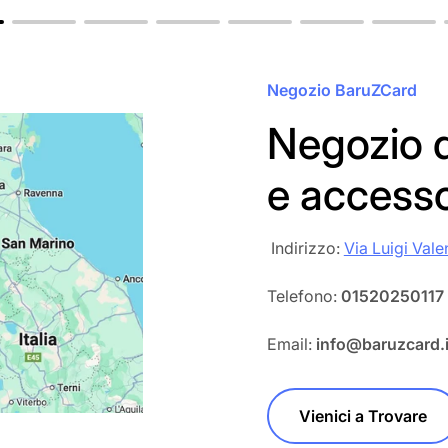
Negozio BaruZCard
Negozio d
e access
‎‎ Indirizzo:
Via Luigi Vale
Telefono:
01520250117
Email:
info@baruzcard.i
Vienici a Trovare