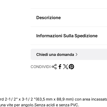
v
r
e
m
Descrizione
n
a
d
l
Informazioni Sulla Spedizione
i
e
t
Chiedi una domanda
a
CONDIVIDI:
rd 2-1 / 2" x 3-1 / 2 "(63,5 mm x 88,9 mm) con area incassata
n una vite per angolo.Senza acidi e senza PVC.