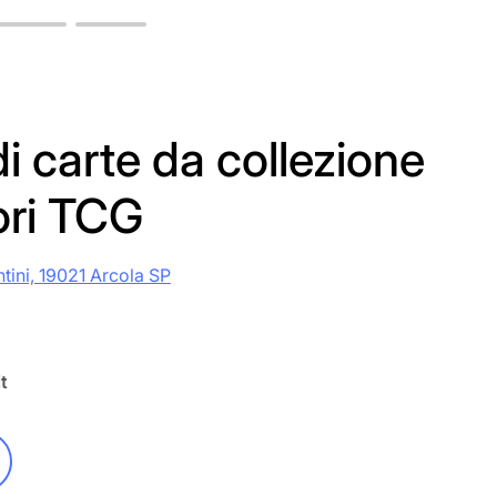
i carte da collezione
ori TCG
ntini, 19021 Arcola SP
t