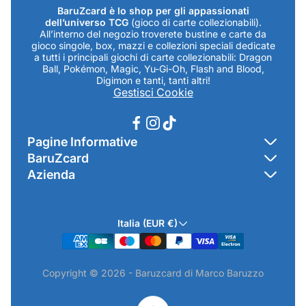
BaruZcard è lo shop per gli appassionati
dell’universo TCG
(gioco di carte collezionabili).
All’interno del negozio troverete bustine e carte da
gioco singole, box, mazzi e collezioni speciali dedicate
a tutti i principali giochi di carte collezionabili: Dragon
Ball, Pokémon, Magic, Yu-Gi-Oh, Flash and Blood,
Digimon e tanti, tanti altri!
Gestisci Cookie
Pagine Informative
BaruZcard
Contatti
Azienda
Home
Cookie Policy
Baruzcard di Marco Baruzzo
BaruZ Shop
Privacy Policy
Italia (EUR €)
Indirizzo Negozio: Via Luigi Valentini 1a Traversa - SNC
Chi-sono
Termini & Condizioni
19021 Arcola (SP)
Contatti
Informativa GPSR & Prodotti
Copyright © 2026 - Baruzcard di Marco Baruzzo
P.IVA.: 01520250117
Scopri il Negozio Fisico !
Spedizioni & Preordini
email: info@baruzcard.it
Eventi