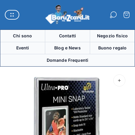
Logo
del
Carre
negozio"
Chi sono
Contatti
Negozio fisico
Eventi
Blog e News
Buono regalo
Domande Frequenti