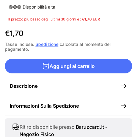
🟢🟢🟢 Disponibilità alta
Il prezzo più basso degli ultimi 30 giorni è :
€1,70 EUR
P
€1,70
r
Tasse incluse.
Spedizione
calcolata al momento del
pagamento.
e
z
Aggiungi al carrello
z
o
Descrizione
n
o
Informazioni Sulla Spedizione
r
m
a
Ritiro disponibile presso
Baruzcard.it -
Negozio Fisico