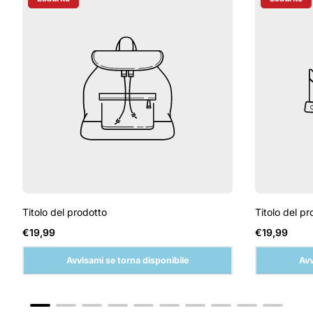
Etichetta Del Prodotto:
Etichetta D
Titolo del prodotto
Titolo del pr
Prezzo
Prezzo
€19,99
€19,99
normale
normale
Avvisami se torna disponibile
Avv