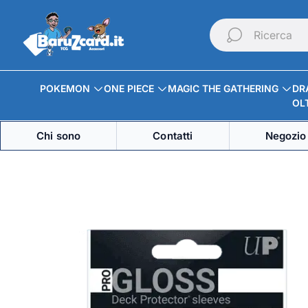
Logo
del
Ricerca
negozio"
POKEMON
ONE PIECE
MAGIC THE GATHERING
DR
OLT
Chi sono
Contatti
Negozio 