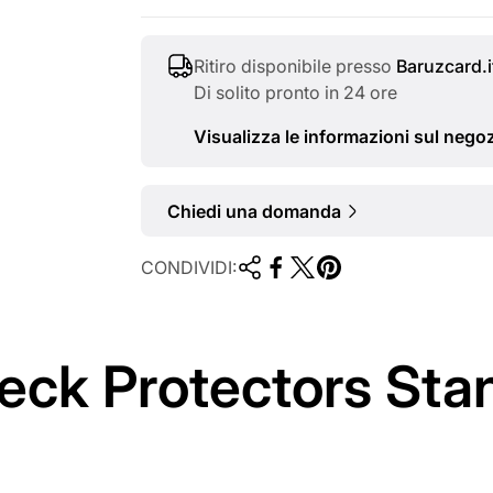
r
m
Ritiro disponibile presso
Baruzcard.i
Di solito pronto in 24 ore
a
Visualizza le informazioni sul nego
l
e
Chiedi una domanda
CONDIVIDI:
Deck Protectors Sta