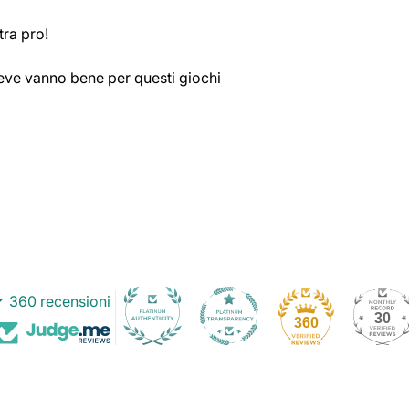
tra pro!
ve vanno bene per questi giochi
360 recensioni
30
360