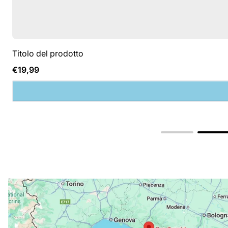
Titolo del prodotto
Prezzo
€19,99
normale