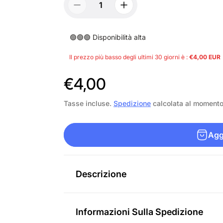
🟢🟢🟢 Disponibilità alta
Il prezzo più basso degli ultimi 30 giorni è :
€4,00 EUR
P
€4,00
r
Tasse incluse.
Spedizione
calcolata al moment
e
Aggi
z
z
o
Descrizione
n
o
Informazioni Sulla Spedizione