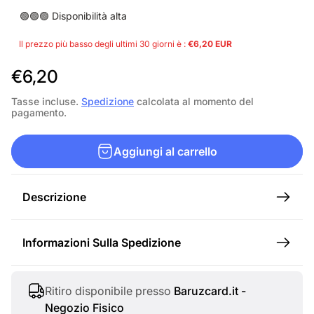
🟢🟢🟢 Disponibilità alta
Il prezzo più basso degli ultimi 30 giorni è :
€6,20 EUR
P
€6,20
r
Tasse incluse.
Spedizione
calcolata al momento del
pagamento.
e
z
Aggiungi al carrello
z
o
Descrizione
n
o
Informazioni Sulla Spedizione
r
m
a
Ritiro disponibile presso
Baruzcard.it -
Negozio Fisico