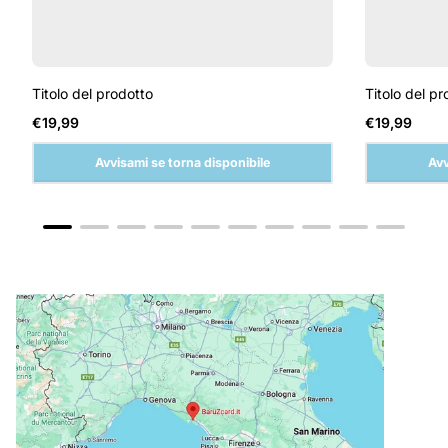
Titolo del prodotto
Titolo del pr
Prezzo
Prezzo
€19,99
€19,99
normale
normale
Avvisami se torna disponibile
Avv