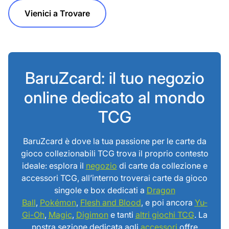
Vienici a Trovare
BaruZcard: il tuo negozio
online dedicato al mondo
TCG
BaruZcard è dove la tua passione per le carte da
gioco collezionabili TCG trova il proprio contesto
ideale: esplora il
negozio
di carte da collezione e
accessori TCG, all’interno troverai carte da gioco
singole e box dedicati a
Dragon
Ball
,
Pokémon
,
Flesh and Blood
, e poi ancora
Yu-
Gi-Oh
,
Magic
,
Digimon
e tanti
altri giochi TCG
. La
nostra sezione dedicata agli
accessori
offre