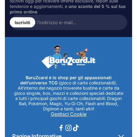
Iscriviti oggi per ricevere offerte esclusive, report sulle
tendenze e aggiornamenti. e
uno sconto del 5 % sul tuo
primo ordine
Inserire
l'indirizzo
Iscriviti
e-
mail...
BaruZcard è lo shop per gli appassionati
dell’universo TCG
(gioco di carte collezionabili).
All’interno del negozio troverete bustine e carte da
gioco singole, box, mazzi e collezioni speciali dedicate
a tutti i principali giochi di carte collezionabili: Dragon
Ball, Pokémon, Magic, Yu-Gi-Oh, Flash and Blood,
Digimon e tanti, tanti altri!
Gestisci Cookie
Pagine Informative