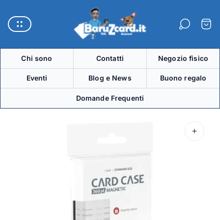
Logo
del
Carre
negozio"
Chi sono
Contatti
Negozio fisico
Eventi
Blog e News
Buono regalo
Domande Frequenti