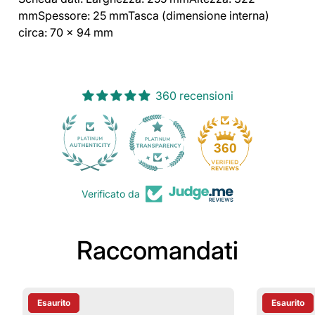
mmSpessore: 25 mmTasca (dimensione interna)
circa: 70 x 94 mm
360 recensioni
30
360
Verificato da
Raccomandati
Esaurito
Esaurito
Etichetta Del Prodotto:
Etichetta D