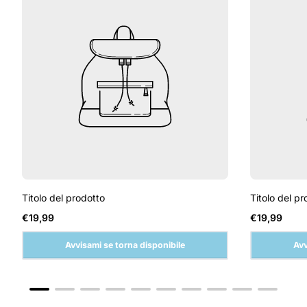
Titolo del prodotto
Titolo del pr
Prezzo
Prezzo
€19,99
€19,99
normale
normale
Avvisami se torna disponibile
Avv