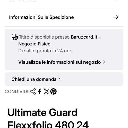
n
o
Informazioni Sulla Spedizione
r
m
a
Ritiro disponibile presso
Baruzcard.it -
Negozio Fisico
l
Di solito pronto in 24 ore
e
Visualizza le informazioni sul negozio
Chiedi una domanda
CONDIVIDI:
Ultimate Guard
Flexxfolio 480 24