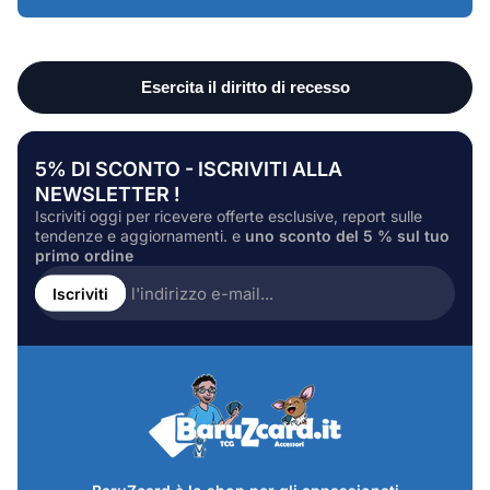
5% DI SCONTO - ISCRIVITI ALLA
NEWSLETTER !
Iscriviti oggi per ricevere offerte esclusive, report sulle
tendenze e aggiornamenti. e
uno sconto del 5 % sul tuo
primo ordine
Inserire
l'indirizzo
Iscriviti
e-
mail...