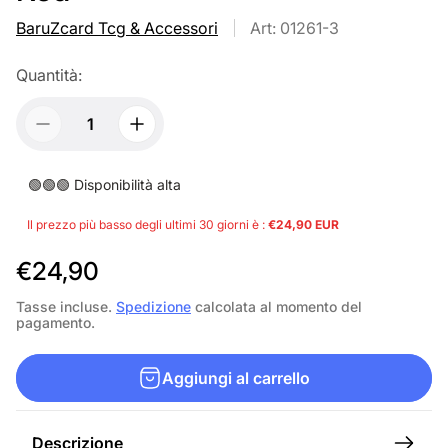
BaruZcard Tcg & Accessori
Art: 01261-3
Quantità:
🟢🟢🟢 Disponibilità alta
Il prezzo più basso degli ultimi 30 giorni è :
€24,90 EUR
P
€24,90
r
Tasse incluse.
Spedizione
calcolata al momento del
pagamento.
e
z
Aggiungi al carrello
z
o
Descrizione