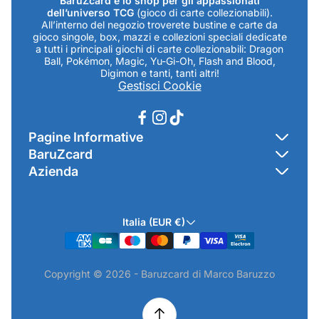
BaruZcard è lo shop per gli appassionati
dell’universo TCG
(gioco di carte collezionabili).
All’interno del negozio troverete bustine e carte da
gioco singole, box, mazzi e collezioni speciali dedicate
a tutti i principali giochi di carte collezionabili: Dragon
Ball, Pokémon, Magic, Yu-Gi-Oh, Flash and Blood,
Digimon e tanti, tanti altri!
Gestisci Cookie
Pagine Informative
BaruZcard
Contatti
Azienda
Home
Cookie Policy
Baruzcard di Marco Baruzzo
BaruZ Shop
Privacy Policy
Italia (EUR €)
Indirizzo Negozio: Via Luigi Valentini 1a Traversa - SNC
Chi-sono
Termini & Condizioni
19021 Arcola (SP)
Contatti
Informativa GPSR & Prodotti
Copyright © 2026 - Baruzcard di Marco Baruzzo
P.IVA.: 01520250117
Scopri il Negozio Fisico !
Spedizioni & Preordini
email: info@baruzcard.it
Eventi
Informativa Prodotti ExtraEU