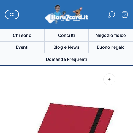
Logo
del
Carre
negozio"
Chi sono
Contatti
Negozio fisico
Eventi
Blog e News
Buono regalo
Domande Frequenti