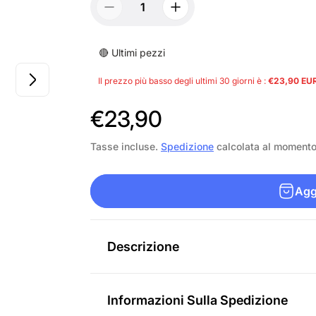
🔴 Ultimi pezzi
Il prezzo più basso degli ultimi 30 giorni è :
€23,90 EU
P
€23,90
r
Tasse incluse.
Spedizione
calcolata al moment
e
Aggi
z
z
o
Descrizione
n
o
Informazioni Sulla Spedizione