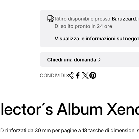
r
m
Ritiro disponibile presso
Baruzcard.i
Di solito pronto in 24 ore
a
Visualizza le informazioni sul nego
l
e
Chiedi una domanda
CONDIVIDI:
lector´s Album Xen
D rinforzati da 30 mm per pagine a 18 tasche di dimensioni 