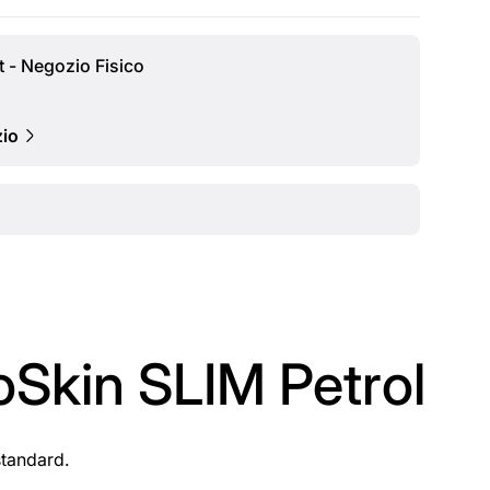
t - Negozio Fisico
zio
oSkin SLIM Petrol
standard.