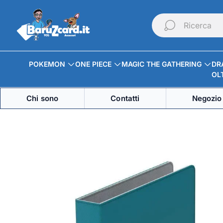
Logo
del
Ricerca
negozio"
POKEMON
ONE PIECE
MAGIC THE GATHERING
DR
OLT
Chi sono
Contatti
Negozio 