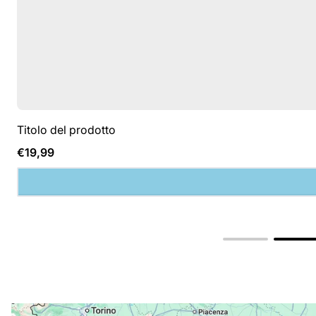
Titolo del prodotto
Prezzo
€19,99
normale