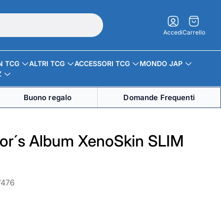
Carrello.
Accedi
Carrello
N TCG
ALTRI TCG
ACCESSORI TCG
MONDO JAP
Z
Buono regalo
Domande Frequenti
tor´s Album XenoSkin SLIM
7476