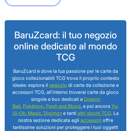
BaruZcard: il tuo negozio
online dedicato al mondo
TCG
BaruZcard è dove la tua passione per le carte da
gioco collezionabili TCG trova il proprio contesto
ideale: esplora il
negozio
di carte da collezione e
accessori TCG, all’interno troverai carte da gioco
singole e box dedicati a
Dragon
Ball
,
Pokémon
,
Flesh and Blood
, e poi ancora
Yu-
Gi-Oh
,
Magic
,
Digimon
e tanti
altri giochi TCG
. La
nostra sezione dedicata agli
accessori
offre
tantissime soluzioni per proteggere i tuoi oggetti