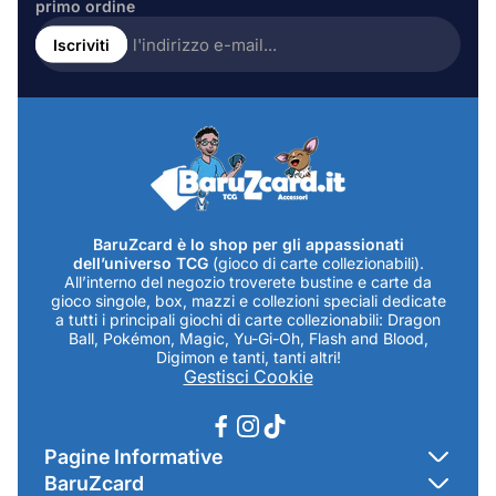
primo ordine
Inserire
l'indirizzo
Iscriviti
e-
mail...
BaruZcard è lo shop per gli appassionati
dell’universo TCG
(gioco di carte collezionabili).
All’interno del negozio troverete bustine e carte da
gioco singole, box, mazzi e collezioni speciali dedicate
a tutti i principali giochi di carte collezionabili: Dragon
Ball, Pokémon, Magic, Yu-Gi-Oh, Flash and Blood,
Digimon e tanti, tanti altri!
Gestisci Cookie
Pagine Informative
BaruZcard