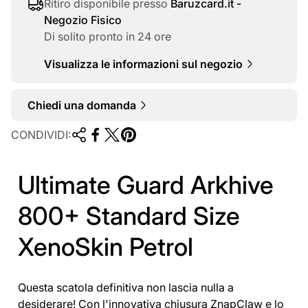
a
Ritiro disponibile presso
Baruzcard.it -
Negozio Fisico
l
Di solito pronto in 24 ore
e
Visualizza le informazioni sul negozio
Chiedi una domanda
CONDIVIDI:
Ultimate Guard Arkhive
800+ Standard Size
XenoSkin Petrol
Questa scatola definitiva non lascia nulla a
desiderare! Con l'innovativa chiusura ZnapClaw e lo