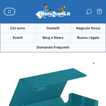
Logo
del
Carre
negozio"
Chi sono
Contatti
Negozio fisico
Eventi
Blog e News
Buono regalo
Domande Frequenti