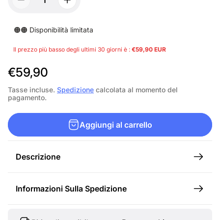
🟠🟠 Disponibilità limitata
Il prezzo più basso degli ultimi 30 giorni è :
€59,90 EUR
P
€59,90
r
Tasse incluse.
Spedizione
calcolata al momento del
pagamento.
e
z
Aggiungi al carrello
z
o
Descrizione
n
o
Informazioni Sulla Spedizione
r
m