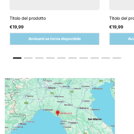
Titolo del prodotto
Titolo del pr
Prezzo
Prezzo
€19,99
€19,99
normale
normale
Avvisami se torna disponibile
Avv