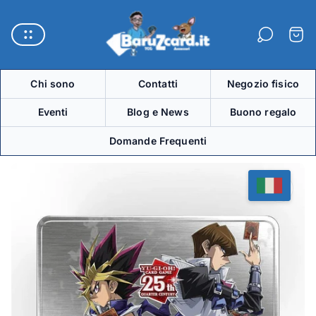
Logo
del
Carre
negozio"
Chi sono
Contatti
Negozio fisico
Eventi
Blog e News
Buono regalo
Domande Frequenti