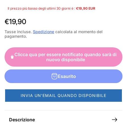
Il prezzo più basso degli ultimi 30 giorni è :
€19,90 EUR
P
€19,90
r
Tasse incluse.
Spedizione
calcolata al momento del
pagamento.
e
z
Clicca qua per essere notificato quando sarà di
z
nuovo disponibile
o
n
Esaurito
o
r
INVIA UN'EMAIL QUANDO DISPONIBILE
m
a
l
Descrizione
e