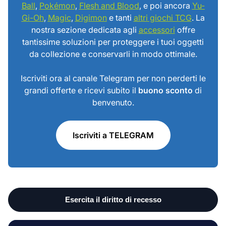
Ball
,
Pokémon
,
Flesh and Blood
, e poi ancora
Yu-
Gi-Oh
,
Magic
,
Digimon
e tanti
altri giochi TCG
. La
nostra sezione dedicata agli
accessori
offre
tantissime soluzioni per proteggere i tuoi oggetti
da collezione e conservarli in modo ottimale.
Iscriviti ora al canale Telegram per non perderti le
grandi offerte e ricevi subito il
buono sconto
di
benvenuto.
Iscriviti a TELEGRAM