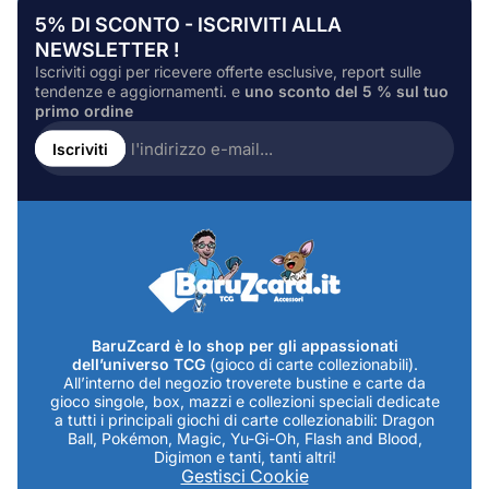
5% DI SCONTO - ISCRIVITI ALLA
NEWSLETTER !
Iscriviti oggi per ricevere offerte esclusive, report sulle
tendenze e aggiornamenti. e
uno sconto del 5 % sul tuo
primo ordine
Inserire
l'indirizzo
Iscriviti
e-
mail...
BaruZcard è lo shop per gli appassionati
dell’universo TCG
(gioco di carte collezionabili).
All’interno del negozio troverete bustine e carte da
gioco singole, box, mazzi e collezioni speciali dedicate
a tutti i principali giochi di carte collezionabili: Dragon
Ball, Pokémon, Magic, Yu-Gi-Oh, Flash and Blood,
Digimon e tanti, tanti altri!
Gestisci Cookie