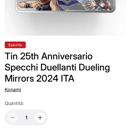
Etichetta
Esaurito
del
prodotto:
Tin 25th Anniversario
Specchi Duellanti Dueling
Mirrors 2024 ITA
Konami
Quantità: