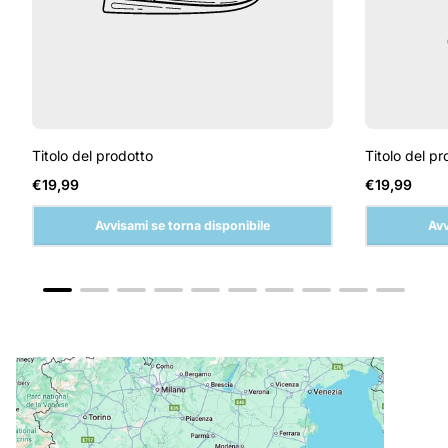
Titolo del prodotto
Titolo del pr
Prezzo
Prezzo
€19,99
€19,99
normale
normale
Avvisami se torna disponibile
Avv