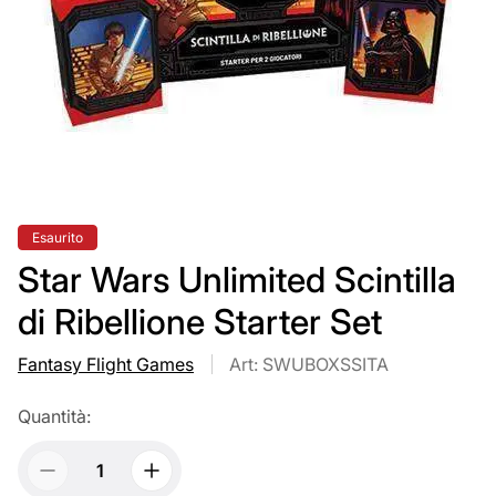
Etichetta
Esaurito
del
prodotto:
Star Wars Unlimited Scintilla
di Ribellione Starter Set
Fantasy Flight Games
Art: SWUBOXSSITA
Quantità: