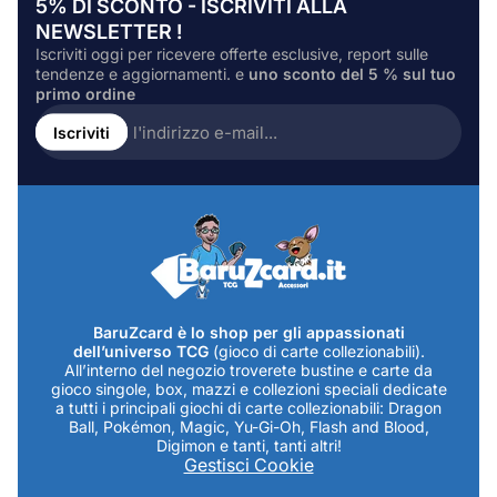
5% DI SCONTO - ISCRIVITI ALLA
NEWSLETTER !
Iscriviti oggi per ricevere offerte esclusive, report sulle
tendenze e aggiornamenti. e
uno sconto del 5 % sul tuo
primo ordine
Inserire
l'indirizzo
Iscriviti
e-
mail...
BaruZcard è lo shop per gli appassionati
dell’universo TCG
(gioco di carte collezionabili).
All’interno del negozio troverete bustine e carte da
gioco singole, box, mazzi e collezioni speciali dedicate
a tutti i principali giochi di carte collezionabili: Dragon
Ball, Pokémon, Magic, Yu-Gi-Oh, Flash and Blood,
Digimon e tanti, tanti altri!
Gestisci Cookie