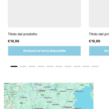
Titolo del prodotto
Titolo del pr
Prezzo
Prezzo
€19,99
€19,99
normale
normale
Avvisami se torna disponibile
Avv