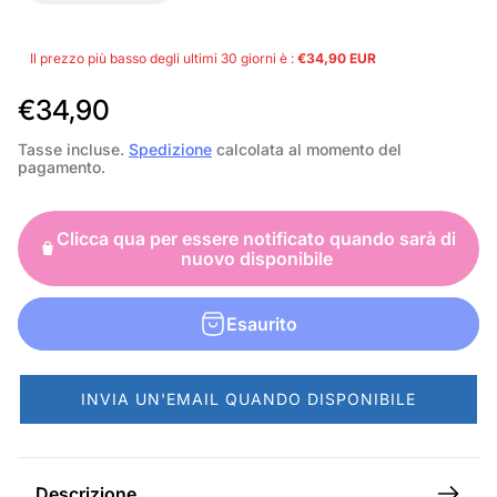
Il prezzo più basso degli ultimi 30 giorni è :
€34,90 EUR
P
€34,90
r
Tasse incluse.
Spedizione
calcolata al momento del
pagamento.
e
z
Clicca qua per essere notificato quando sarà di
z
nuovo disponibile
o
n
Esaurito
o
r
INVIA UN'EMAIL QUANDO DISPONIBILE
m
a
l
Descrizione