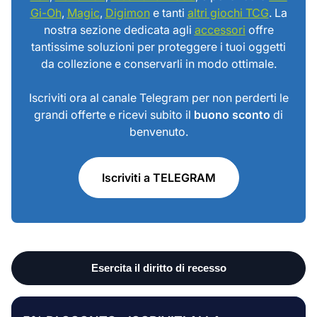
Gi-Oh
,
Magic
,
Digimon
e tanti
altri giochi TCG
. La
nostra sezione dedicata agli
accessori
offre
tantissime soluzioni per proteggere i tuoi oggetti
da collezione e conservarli in modo ottimale.
Iscriviti ora al canale Telegram per non perderti le
grandi offerte e ricevi subito il
buono sconto
di
benvenuto.
Iscriviti a TELEGRAM