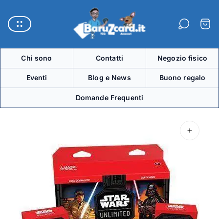
Logo
del
Carre
negozio"
Chi sono
Contatti
Negozio fisico
Eventi
Blog e News
Buono regalo
Domande Frequenti