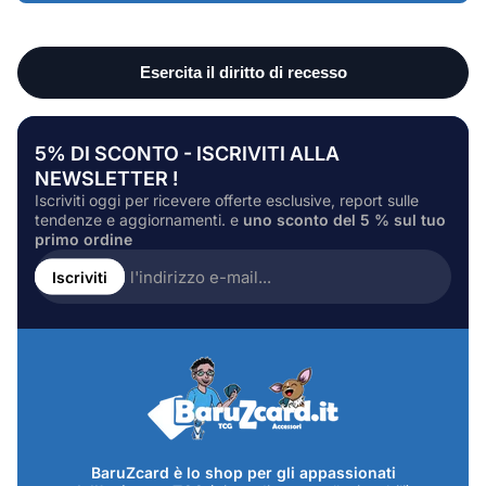
5% DI SCONTO - ISCRIVITI ALLA
NEWSLETTER !
Iscriviti oggi per ricevere offerte esclusive, report sulle
tendenze e aggiornamenti. e
uno sconto del 5 % sul tuo
primo ordine
Inserire
l'indirizzo
Iscriviti
e-
mail...
BaruZcard è lo shop per gli appassionati