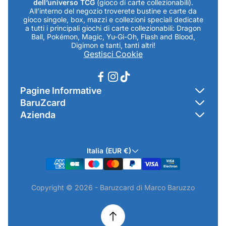
dell’universo TCG
(gioco di carte collezionabili).
All’interno del negozio troverete bustine e carte da
gioco singole, box, mazzi e collezioni speciali dedicate
a tutti i principali giochi di carte collezionabili: Dragon
Ball, Pokémon, Magic, Yu-Gi-Oh, Flash and Blood,
Digimon e tanti, tanti altri!
Gestisci Cookie
Pagine Informative
BaruZcard
Contatti
Azienda
Home
Cookie Policy
Baruzcard di Marco Baruzzo
BaruZ Shop
Privacy Policy
Italia (EUR €)
Indirizzo Negozio: Via Luigi Valentini 1a Traversa - SNC
Chi-sono
Termini & Condizioni
19021 Arcola (SP)
Contatti
Informativa GPSR & Prodotti
Copyright © 2026 - Baruzcard di Marco Baruzzo
P.IVA.: 01520250117
Scopri il Negozio Fisico !
Spedizioni & Preordini
email: info@baruzcard.it
Eventi
Informativa Prodotti ExtraEU
Telefono/Whatsapp: 3288853914