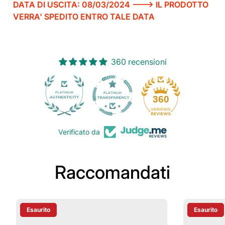
DATA DI USCITA: 08/03/2024 ---> IL PRODOTTO
VERRA' SPEDITO ENTRO TALE DATA
360 recensioni
30
360
Verificato da
Raccomandati
Esaurito
Esaurito
Etichetta Del Prodotto:
Etichetta D