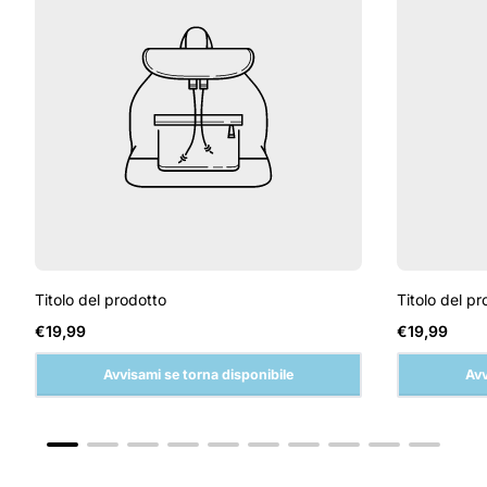
Titolo del prodotto
Titolo del pr
Prezzo
Prezzo
€19,99
€19,99
normale
normale
Avvisami se torna disponibile
Avv