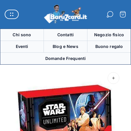
Logo
del
Carre
negozio"
Chi sono
Contatti
Negozio fisico
Eventi
Blog e News
Buono regalo
Domande Frequenti