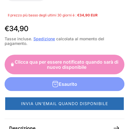
Il prezzo più basso degli ultimi 30 giorni è :
€34,90 EUR
P
€34,90
r
Tasse incluse.
Spedizione
calcolata al momento del
pagamento.
e
z
Clicca qua per essere notificato quando sarà di
z
nuovo disponibile
o
n
Esaurito
o
r
INVIA UN'EMAIL QUANDO DISPONIBILE
m
a
l
Descrizione