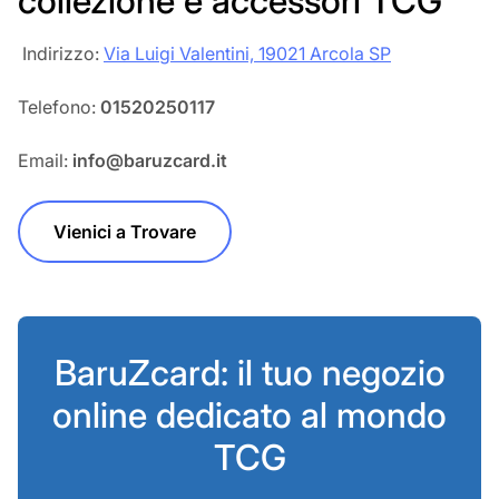
collezione e accessori TCG
‎‎ Indirizzo:
Via Luigi Valentini, 19021 Arcola SP
Telefono:
01520250117
Email:
info@baruzcard.it
Vienici a Trovare
BaruZcard: il tuo negozio
online dedicato al mondo
TCG