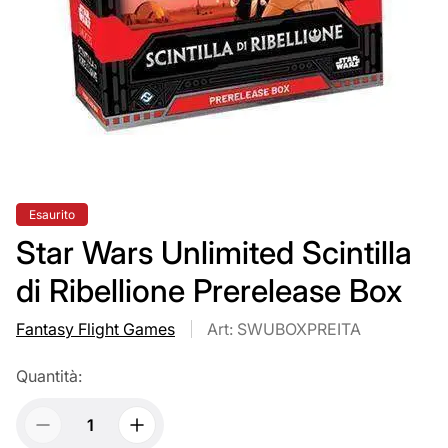
Etichetta
Esaurito
del
prodotto:
Star Wars Unlimited Scintilla
di Ribellione Prerelease Box
Fantasy Flight Games
Art: SWUBOXPREITA
Quantità: