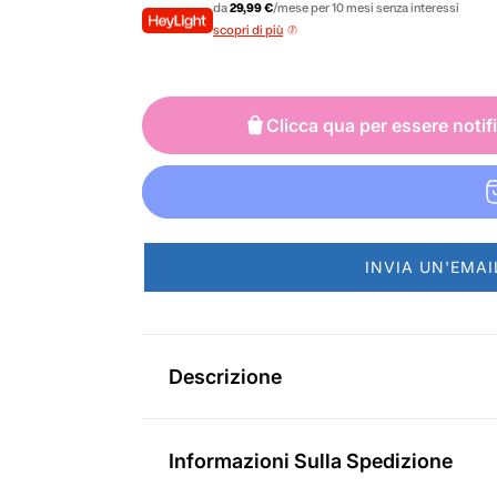
e
da
29,99 €
/mese per 10 mesi senza interessi
scopri di più
z
z
Clicca qua per essere notif
o
n
o
r
INVIA UN'EMAI
m
a
Descrizione
l
e
Informazioni Sulla Spedizione