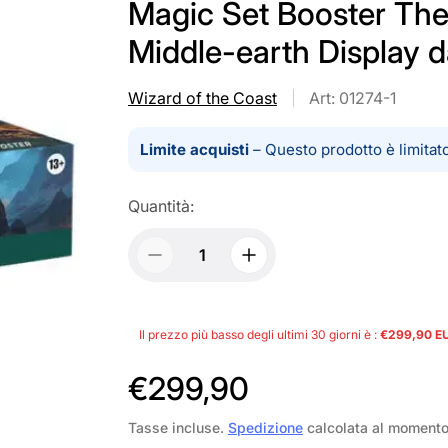
Magic Set Booster The 
Middle-earth Display 
Wizard of the Coast
Art: 01274-1
Limite acquisti
– Questo prodotto è limitato
Quantità:
Il prezzo più basso degli ultimi 30 giorni è :
€299,90 E
P
€299,90
r
Tasse incluse.
Spedizione
calcolata al moment