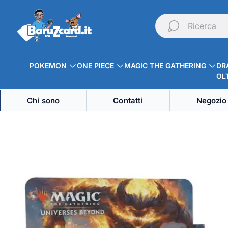
Logo
del
Ricerca
negozio"
POKEMON
ONE PIECE
MAGIC THE GATHERING
DR
OLT
Chi sono
Contatti
Negozio 