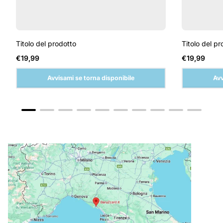
Titolo del prodotto
Titolo del pr
Prezzo
Prezzo
€19,99
€19,99
normale
normale
Avvisami se torna disponibile
Avv