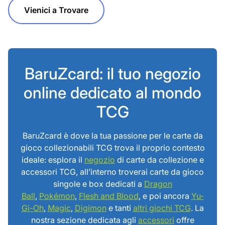
Vienici a Trovare
BaruZcard: il tuo negozio
online dedicato al mondo
TCG
BaruZcard è dove la tua passione per le carte da
gioco collezionabili TCG trova il proprio contesto
ideale: esplora il
negozio
di carte da collezione e
accessori TCG, all’interno troverai carte da gioco
singole e box dedicati a
Dragon
Ball
,
Pokémon
,
Flesh and Blood
, e poi ancora
Yu-
Gi-Oh
,
Magic
,
Digimon
e tanti
altri giochi TCG
. La
nostra sezione dedicata agli
accessori
offre