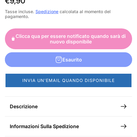
P
€9,90
r
Tasse incluse.
Spedizione
calcolata al momento del
pagamento.
e
z
Clicca qua per essere notificato quando sarà di
z
nuovo disponibile
o
n
Esaurito
o
r
INVIA UN'EMAIL QUANDO DISPONIBILE
m
a
l
Descrizione
e
Informazioni Sulla Spedizione