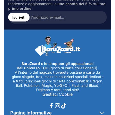
tendenze e aggiornamenti. e
uno sconto del 5 % sul tuo
primo ordine
Inserire
l'indirizzo
Iscriviti
e-
mail...
BaruZcard è lo shop per gli appassionati
dell’universo TCG
(gioco di carte collezionabili).
All’interno del negozio troverete bustine e carte da
gioco singole, box, mazzi e collezioni speciali dedicate
a tutti i principali giochi di carte collezionabili: Dragon
Ball, Pokémon, Magic, Yu-Gi-Oh, Flash and Blood,
Digimon e tanti, tanti altri!
Gestisci Cookie
Pagine Informative