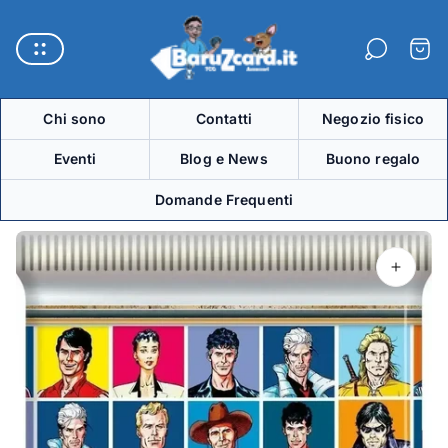
Logo
del
Carre
negozio"
Chi sono
Contatti
Negozio fisico
Eventi
Blog e News
Buono regalo
Domande Frequenti