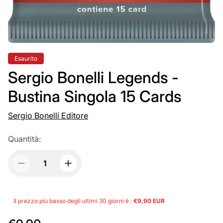
Etichetta
Esaurito
del
prodotto:
Sergio Bonelli Legends -
Bustina Singola 15 Cards
Sergio Bonelli Editore
Quantità:
Il prezzo più basso degli ultimi 30 giorni è :
€9,90 EUR