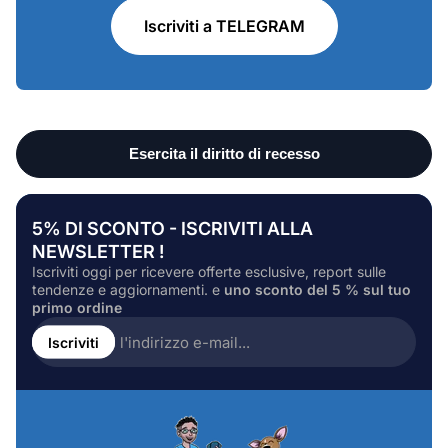
Iscriviti a TELEGRAM
5% DI SCONTO - ISCRIVITI ALLA
NEWSLETTER !
Iscriviti oggi per ricevere offerte esclusive, report sulle
tendenze e aggiornamenti. e
uno sconto del 5 % sul tuo
primo ordine
Inserire
l'indirizzo
Iscriviti
e-
mail...