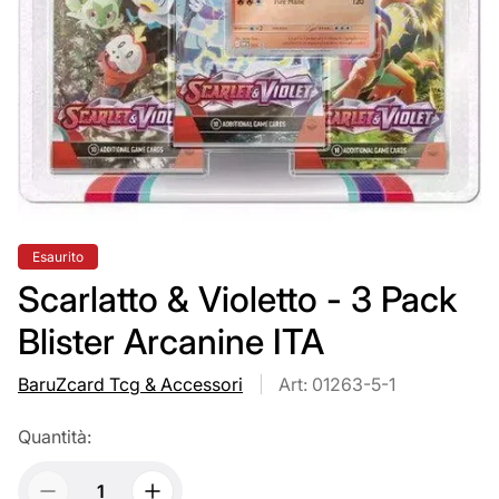
Etichetta
Esaurito
del
prodotto:
Scarlatto & Violetto - 3 Pack
Blister Arcanine ITA
BaruZcard Tcg & Accessori
Art: 01263-5-1
Quantità: