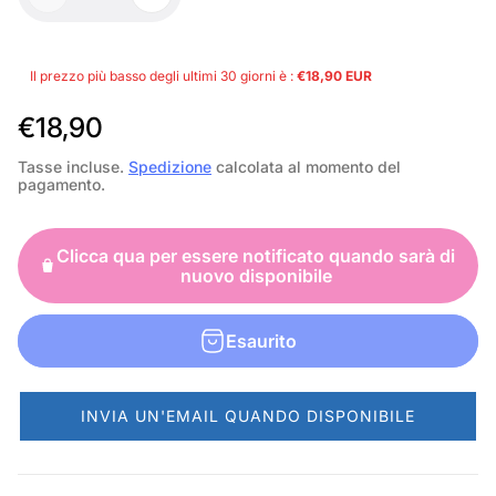
Il prezzo più basso degli ultimi 30 giorni è :
€18,90 EUR
P
€18,90
r
Tasse incluse.
Spedizione
calcolata al momento del
pagamento.
e
z
Clicca qua per essere notificato quando sarà di
z
nuovo disponibile
o
n
Esaurito
o
r
INVIA UN'EMAIL QUANDO DISPONIBILE
m
a