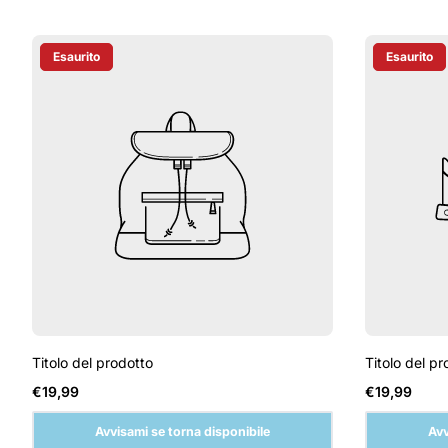
Esaurito
Esaurito
Etichetta Del Prodotto:
Etichetta D
Titolo del prodotto
Titolo del pr
Prezzo
Prezzo
€19,99
€19,99
normale
normale
Avvisami se torna disponibile
Avv