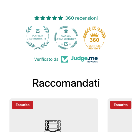
360 recensioni
30
360
Verificato da
Raccomandati
Esaurito
Esaurito
Etichetta Del Prodotto:
Etichetta D