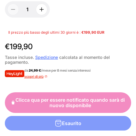
Il prezzo più basso degli ultimi 30 giorni è :
€199,90 EUR
P
€199,90
r
Tasse incluse.
Spedizione
calcolata al momento del
pagamento.
e
da
24,99 €
/mese per 8 mesi senza interessi
z
scopri di più
z
o
Clicca qua per essere notificato quando sarà di
n
nuovo disponibile
o
r
Esaurito
m