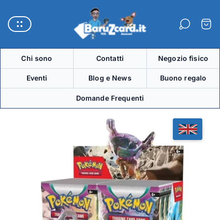
Logo
del
Carre
negozio"
Chi sono
Contatti
Negozio fisico
Eventi
Blog e News
Buono regalo
Domande Frequenti