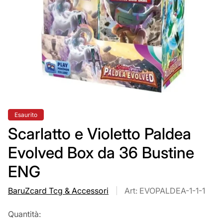
Etichetta
Esaurito
del
prodotto:
Scarlatto e Violetto Paldea
Evolved Box da 36 Bustine
ENG
BaruZcard Tcg & Accessori
Art: EVOPALDEA-1-1-1
Quantità: