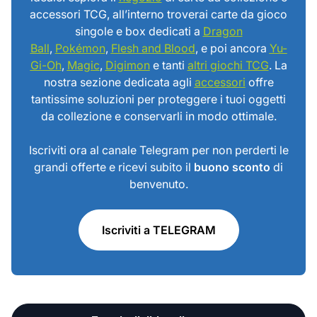
accessori TCG, all’interno troverai carte da gioco
singole e box dedicati a
Dragon
Ball
,
Pokémon
,
Flesh and Blood
, e poi ancora
Yu-
Gi-Oh
,
Magic
,
Digimon
e tanti
altri giochi TCG
. La
nostra sezione dedicata agli
accessori
offre
tantissime soluzioni per proteggere i tuoi oggetti
da collezione e conservarli in modo ottimale.
Iscriviti ora al canale Telegram per non perderti le
grandi offerte e ricevi subito il
buono sconto
di
benvenuto.
Iscriviti a TELEGRAM