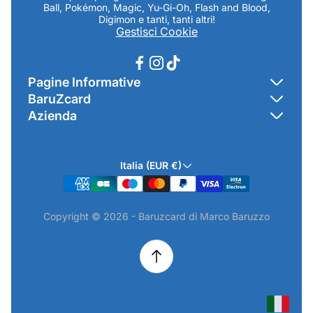
Ball, Pokémon, Magic, Yu-Gi-Oh, Flash and Blood,
Digimon e tanti, tanti altri!
Gestisci Cookie
Pagine Informative
BaruZcard
Contatti
Azienda
Home
Cookie Policy
Baruzcard di Marco Baruzzo
BaruZ Shop
Privacy Policy
Italia (EUR €)
Indirizzo Negozio: Via Luigi Valentini 1a Traversa - SNC
Chi-sono
Termini & Condizioni
19021 Arcola (SP)
Contatti
Informativa GPSR & Prodotti
Copyright © 2026 - Baruzcard di Marco Baruzzo
P.IVA.: 01520250117
Scopri il Negozio Fisico !
Spedizioni & Preordini
email: info@baruzcard.it
Eventi
Informativa Prodotti ExtraEU
Telefono/Whatsapp: 3288853914
Recesso Online
Camera di Commercio di La Spezia - NUMERO REA SP-
224316
▼