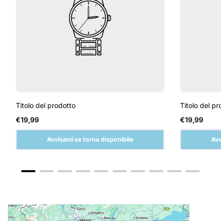
Titolo del prodotto
Titolo del pr
Prezzo
Prezzo
€19,99
€19,99
normale
normale
Avvisami se torna disponibile
Avv