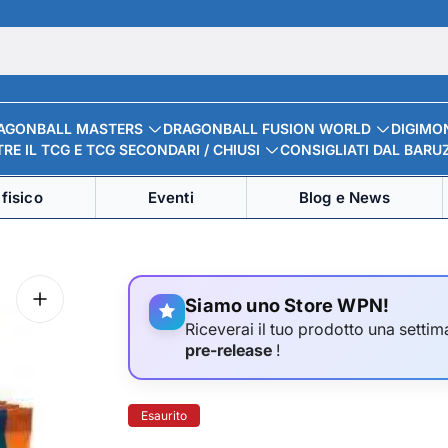
AGONBALL MASTERS
DRAGONBALL FUSION WORLD
DIGIMO
RE IL TCG E TCG SECONDARI / CHIUSI
CONSIGLIATI DAL BARU
fisico
Eventi
Blog e News
Siamo uno Store WPN!
Riceverai il tuo prodotto una settima
pre-release
!
Etichetta
Esaurito
del
prodotto: