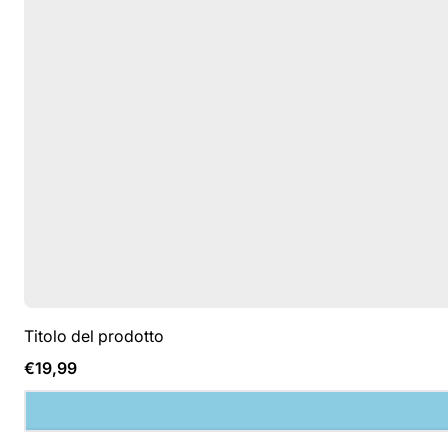
Titolo del prodotto
Prezzo
€19,99
normale