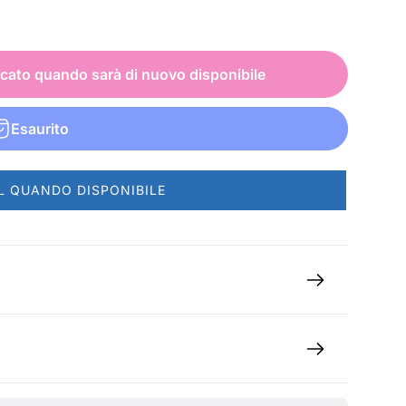
icato quando sarà di nuovo disponibile
Esaurito
L QUANDO DISPONIBILE