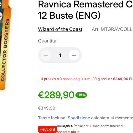
Ravnica Remastered Co
12 Buste (ENG)
Wizard of the Coast
Art: MTGRAVCOLL
Quantità:
Il prezzo più basso degli ultimi 30 giorni è :
€349,90 E
€289,90
-18%
P
P
€349,90
r
r
Tasse incluse.
Spedizione
calcolata al moment
e
e
da
28,99 €
/mese per 10 mesi senza interessi
scopri di più