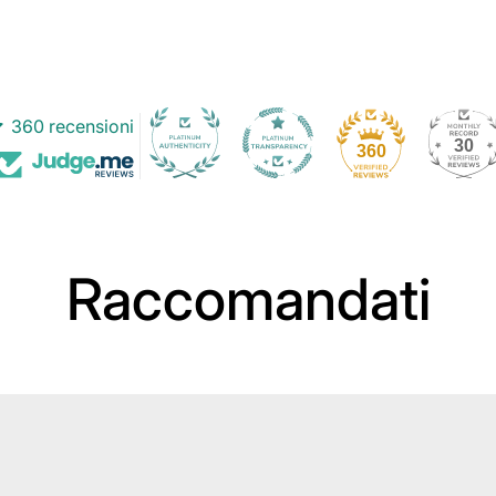
360 recensioni
30
360
Raccomandati