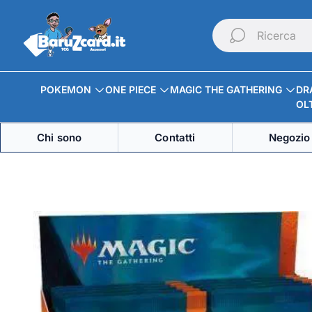
Logo
del
Ricerca
negozio"
POKEMON
ONE PIECE
MAGIC THE GATHERING
DR
OLT
Chi sono
Contatti
Negozio 