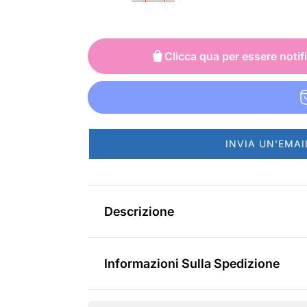
z
z
z
z
Clicca qua per essere notif
o
o
d
n
i
o
v
r
INVIA UN'EMAI
e
m
n
a
Descrizione
d
l
i
e
Informazioni Sulla Spedizione
t
a