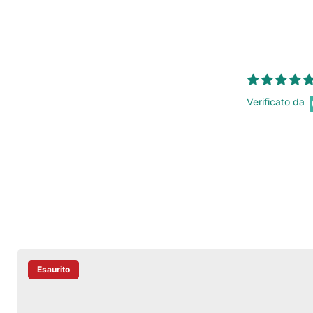
Verificato da
Esaurito
Etichetta Del Prodotto: