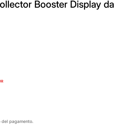
llector Booster Display da
UR
o del pagamento.