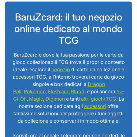
BaruZcard: il tuo negozio
online dedicato al mondo
TCG
BaruZcard è dove la tua passione per le carte da
gioco collezionabili TCG trova il proprio contesto
ideale: esplora il
negozio
di carte da collezione e
accessori TCG, all’interno troverai carte da gioco
singole e box dedicati a
Dragon
Ball
,
Pokémon
,
Flesh and Blood
, e poi ancora
Yu-
Gi-Oh
,
Magic
,
Digimon
e tanti
altri giochi TCG
. La
nostra sezione dedicata agli
accessori
offre
tantissime soluzioni per proteggere i tuoi oggetti
da collezione e conservarli in modo ottimale.
Iscriviti ora al canale Telegram per non perderti le