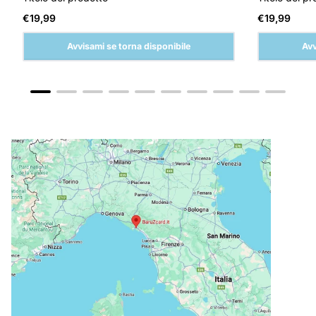
Prezzo
Prezzo
€19,99
€19,99
normale
normale
Avvisami se torna disponibile
Avv