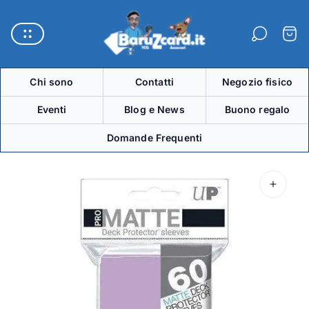
Logo
del
Carre
negozio"
Chi sono
Contatti
Negozio fisico
Eventi
Blog e News
Buono regalo
Domande Frequenti