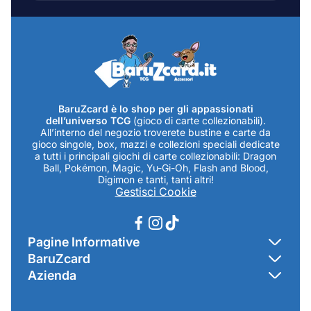
mail...
BaruZcard è lo shop per gli appassionati
dell’universo TCG
(gioco di carte collezionabili).
All’interno del negozio troverete bustine e carte da
gioco singole, box, mazzi e collezioni speciali dedicate
a tutti i principali giochi di carte collezionabili: Dragon
Ball, Pokémon, Magic, Yu-Gi-Oh, Flash and Blood,
Digimon e tanti, tanti altri!
Gestisci Cookie
Pagine Informative
BaruZcard
Contatti
Azienda
Home
Cookie Policy
Baruzcard di Marco Baruzzo