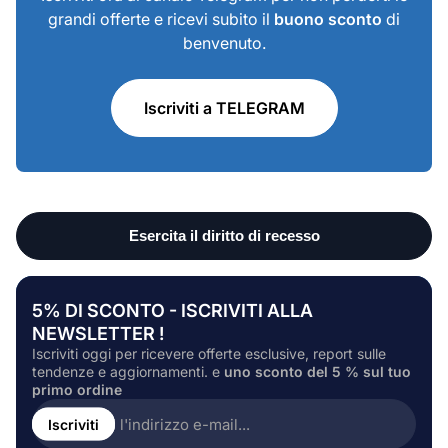
grandi offerte e ricevi subito il
buono sconto
di
benvenuto.
Iscriviti a TELEGRAM
5% DI SCONTO - ISCRIVITI ALLA
NEWSLETTER !
Iscriviti oggi per ricevere offerte esclusive, report sulle
tendenze e aggiornamenti. e
uno sconto del 5 % sul tuo
primo ordine
Inserire
l'indirizzo
Iscriviti
e-