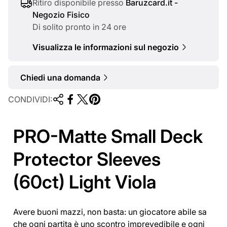
a
Ritiro disponibile presso
Baruzcard.it -
Negozio Fisico
l
Di solito pronto in 24 ore
e
Visualizza le informazioni sul negozio
Chiedi una domanda
CONDIVIDI:
PRO-Matte Small Deck
Protector Sleeves
(60ct) Light Viola
Avere buoni mazzi, non basta: un giocatore abile sa
che ogni partita è uno scontro imprevedibile e ogni