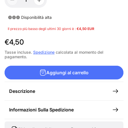
🟢🟢🟢 Disponibilità alta
Il prezzo più basso degli ultimi 30 giorni è :
€4,50 EUR
P
€4,50
r
Tasse incluse.
Spedizione
calcolata al momento del
pagamento.
e
z
Aggiungi al carrello
z
o
Descrizione
n
o
Informazioni Sulla Spedizione
r
m