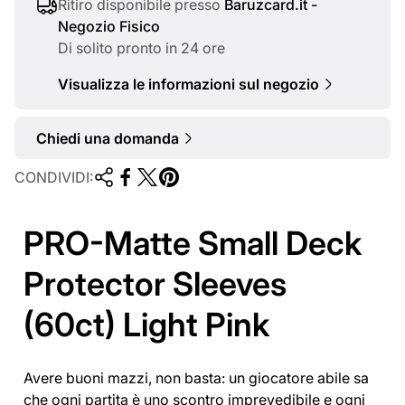
a
Ritiro disponibile presso
Baruzcard.it -
Negozio Fisico
l
Di solito pronto in 24 ore
e
Visualizza le informazioni sul negozio
Chiedi una domanda
CONDIVIDI:
PRO-Matte Small Deck
Protector Sleeves
(60ct) Light Pink
Avere buoni mazzi, non basta: un giocatore abile sa
che ogni partita è uno scontro imprevedibile e ogni