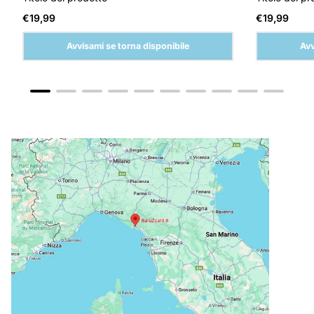
Prezzo
Prezzo
€19,99
€19,99
normale
normale
Avvisami se torna disponibile
Avv