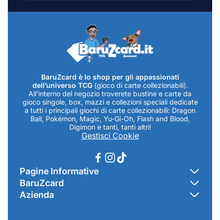
mail...
BaruZcard è lo shop per gli appassionati
dell’universo TCG
(gioco di carte collezionabili).
All’interno del negozio troverete bustine e carte da
gioco singole, box, mazzi e collezioni speciali dedicate
a tutti i principali giochi di carte collezionabili: Dragon
Ball, Pokémon, Magic, Yu-Gi-Oh, Flash and Blood,
Digimon e tanti, tanti altri!
Gestisci Cookie
Pagine Informative
BaruZcard
Contatti
Azienda
Home
Cookie Policy
Baruzcard di Marco Baruzzo