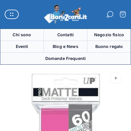
Logo
del
Carre
negozio"
Chi sono
Contatti
Negozio fisico
Eventi
Blog e News
Buono regalo
Domande Frequenti