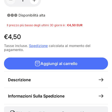
🟢🟢🟢 Disponibilità alta
Il prezzo più basso degli ultimi 30 giorni è :
€4,50 EUR
P
€4,50
r
Tasse incluse.
Spedizione
calcolata al momento del
pagamento.
e
z
Aggiungi al carrello
z
o
Descrizione
n
o
Informazioni Sulla Spedizione
r
m