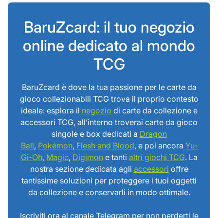
BaruZcard: il tuo negozio
online dedicato al mondo
TCG
BaruZcard è dove la tua passione per le carte da
gioco collezionabili TCG trova il proprio contesto
ideale: esplora il
negozio
di carte da collezione e
accessori TCG, all’interno troverai carte da gioco
singole e box dedicati a
Dragon
Ball
,
Pokémon
,
Flesh and Blood
, e poi ancora
Yu-
Gi-Oh
,
Magic
,
Digimon
e tanti
altri giochi TCG
. La
nostra sezione dedicata agli
accessori
offre
tantissime soluzioni per proteggere i tuoi oggetti
da collezione e conservarli in modo ottimale.
Iscriviti ora al canale Telegram per non perderti le