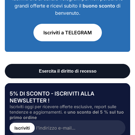
grandi offerte e ricevi subito il
buono sconto
di
benvenuto.
Iscriviti a TELEGRAM
5% DI SCONTO - ISCRIVITI ALLA
NEWSLETTER !
Iscriviti oggi per ricevere offerte esclusive, report sulle
tendenze e aggiornamenti. e
uno sconto del 5 % sul tuo
primo ordine
Inserire
l'indirizzo
Iscriviti
e-