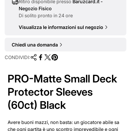
a
Ritiro disponibile presso
Baruzcard.it -
Negozio Fisico
l
Di solito pronto in 24 ore
e
Visualizza le informazioni sul negozio
Chiedi una domanda
CONDIVIDI:
PRO-Matte Small Deck
Protector Sleeves
(60ct) Black
Avere buoni mazzi, non basta: un giocatore abile sa
che ogni partita è uno scontro imprevedibile e ogni