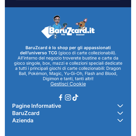
mail...
BaruZcard è lo shop per gli appassionati
dell’universo TCG
(gioco di carte collezionabili).
All’interno del negozio troverete bustine e carte da
gioco singole, box, mazzi e collezioni speciali dedicate
a tutti i principali giochi di carte collezionabili: Dragon
Ball, Pokémon, Magic, Yu-Gi-Oh, Flash and Blood,
Digimon e tanti, tanti altri!
Gestisci Cookie
Pagine Informative
BaruZcard
Contatti
Azienda
Home
Cookie Policy
Baruzcard di Marco Baruzzo