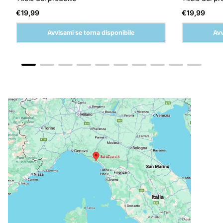
Prezzo
Prezzo
€19,99
€19,99
normale
normale
Avvisami se torna disponibile
Avv