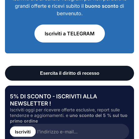
grandi offerte e ricevi subito il
buono sconto
di
benvenuto.
Iscriviti a TELEGRAM
5% DI SCONTO - ISCRIVITI ALLA
NEWSLETTER !
Iscriviti oggi per ricevere offerte esclusive, report sulle
tendenze e aggiornamenti. e
uno sconto del 5 % sul tuo
primo ordine
Inserire
l'indirizzo
Iscriviti
e-