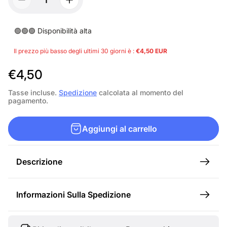
🟢🟢🟢 Disponibilità alta
Il prezzo più basso degli ultimi 30 giorni è :
€4,50 EUR
P
€4,50
r
Tasse incluse.
Spedizione
calcolata al momento del
pagamento.
e
z
Aggiungi al carrello
z
o
Descrizione
n
o
Informazioni Sulla Spedizione
r
m