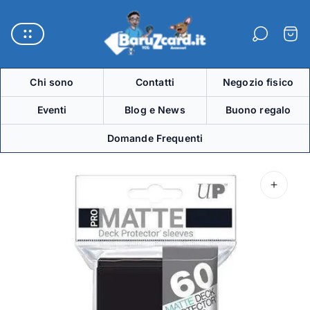
Logo
del
Carre
negozio"
Chi sono
Contatti
Negozio fisico
Eventi
Blog e News
Buono regalo
Domande Frequenti