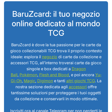
BaruZcard: il tuo negozio
online dedicato al mondo
TCG
BaruZcard è dove la tua passione per le carte da
gioco collezionabili TCG trova il proprio contesto
ideale: esplora il
negozio
di carte da collezione e
accessori TCG, all’interno troverai carte da gioco
singole e box dedicati a
Dragon
Ball
,
Pokémon
,
Flesh and Blood
, e poi ancora
Yu-
Gi-Oh
,
Magic
,
Digimon
e tanti
altri giochi TCG
. La
nostra sezione dedicata agli
accessori
offre
tantissime soluzioni per proteggere i tuoi oggetti
da collezione e conservarli in modo ottimale.
Iscriviti ora al canale Telegram per non perderti le