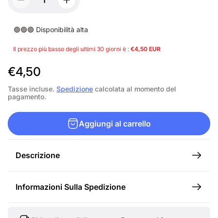
🟢🟢🟢 Disponibilità alta
Il prezzo più basso degli ultimi 30 giorni è :
€4,50 EUR
P
€4,50
r
Tasse incluse.
Spedizione
calcolata al momento del
pagamento.
e
z
Aggiungi al carrello
z
o
Descrizione
n
o
Informazioni Sulla Spedizione
r
m