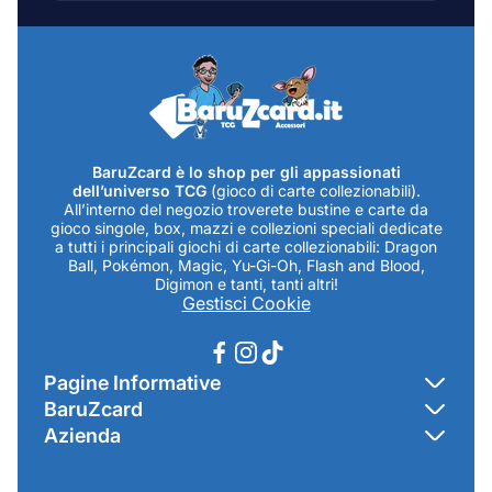
mail...
BaruZcard è lo shop per gli appassionati
dell’universo TCG
(gioco di carte collezionabili).
All’interno del negozio troverete bustine e carte da
gioco singole, box, mazzi e collezioni speciali dedicate
a tutti i principali giochi di carte collezionabili: Dragon
Ball, Pokémon, Magic, Yu-Gi-Oh, Flash and Blood,
Digimon e tanti, tanti altri!
Gestisci Cookie
Pagine Informative
BaruZcard
Contatti
Azienda
Home
Cookie Policy
Baruzcard di Marco Baruzzo