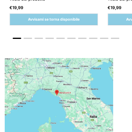
Prezzo
Prezzo
€19,99
€19,99
normale
normale
Avvisami se torna disponibile
Avv