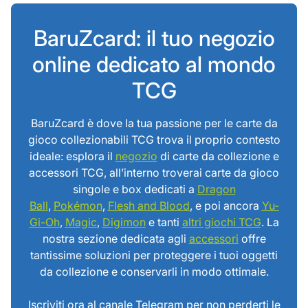
BaruZcard: il tuo negozio
online dedicato al mondo
TCG
BaruZcard è dove la tua passione per le carte da
gioco collezionabili TCG trova il proprio contesto
ideale: esplora il
negozio
di carte da collezione e
accessori TCG, all’interno troverai carte da gioco
singole e box dedicati a
Dragon
Ball
,
Pokémon
,
Flesh and Blood
, e poi ancora
Yu-
Gi-Oh
,
Magic
,
Digimon
e tanti
altri giochi TCG
. La
nostra sezione dedicata agli
accessori
offre
tantissime soluzioni per proteggere i tuoi oggetti
da collezione e conservarli in modo ottimale.
Iscriviti ora al canale Telegram per non perderti le