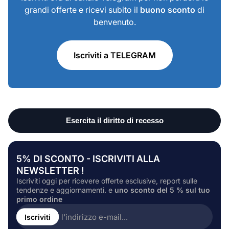
grandi offerte e ricevi subito il
buono sconto
di
benvenuto.
Iscriviti a TELEGRAM
5% DI SCONTO - ISCRIVITI ALLA
NEWSLETTER !
Iscriviti oggi per ricevere offerte esclusive, report sulle
tendenze e aggiornamenti. e
uno sconto del 5 % sul tuo
primo ordine
Inserire
l'indirizzo
Iscriviti
e-