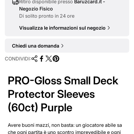
a
Ritiro disponibile presso
Baruzcard.it -
Negozio Fisico
l
Di solito pronto in 24 ore
e
Visualizza le informazioni sul negozio
Chiedi una domanda
CONDIVIDI:
PRO-Gloss Small Deck
Protector Sleeves
(60ct) Purple
Avere buoni mazzi, non basta: un giocatore abile sa
che ogni partita è uno scontro imprevedibile e ogni