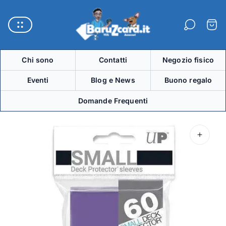
Logo
del
Carre
negozio"
Chi sono
Contatti
Negozio fisico
Eventi
Blog e News
Buono regalo
Domande Frequenti