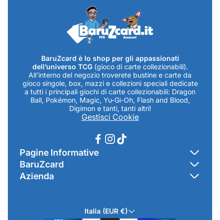
BaruZcard è lo shop per gli appassionati
dell’universo TCG
(gioco di carte collezionabili).
All’interno del negozio troverete bustine e carte da
gioco singole, box, mazzi e collezioni speciali dedicate
a tutti i principali giochi di carte collezionabili: Dragon
Ball, Pokémon, Magic, Yu-Gi-Oh, Flash and Blood,
Digimon e tanti, tanti altri!
Gestisci Cookie
Pagine Informative
BaruZcard
Contatti
Azienda
Home
Cookie Policy
Baruzcard di Marco Baruzzo
BaruZ Shop
Privacy Policy
Italia (EUR €)
Indirizzo Negozio: Via Luigi Valentini 1a Traversa - SNC
Chi-sono