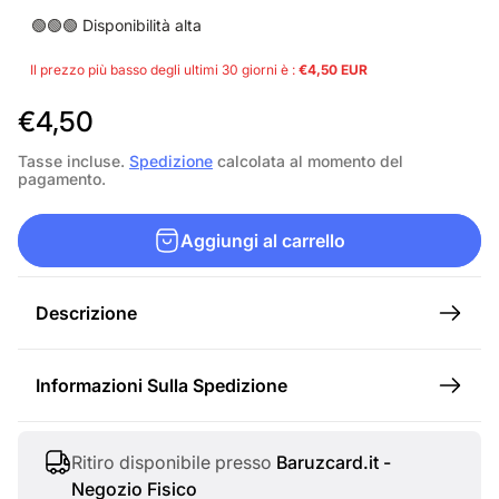
🟢🟢🟢 Disponibilità alta
Il prezzo più basso degli ultimi 30 giorni è :
€4,50 EUR
P
€4,50
r
Tasse incluse.
Spedizione
calcolata al momento del
pagamento.
e
z
Aggiungi al carrello
z
o
Descrizione
n
o
Informazioni Sulla Spedizione
r
m
a
Ritiro disponibile presso
Baruzcard.it -
Negozio Fisico