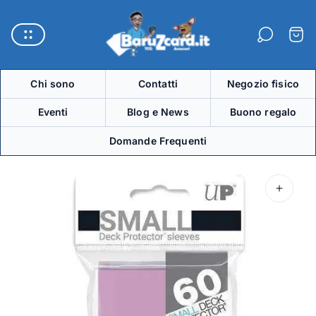
Logo
del
Carre
negozio"
Chi sono
Contatti
Negozio fisico
Eventi
Blog e News
Buono regalo
Domande Frequenti