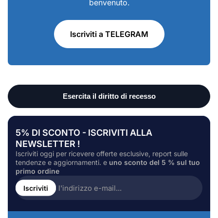
benvenuto.
Iscriviti a TELEGRAM
5% DI SCONTO - ISCRIVITI ALLA
NEWSLETTER !
Iscriviti oggi per ricevere offerte esclusive, report sulle
tendenze e aggiornamenti. e
uno sconto del 5 % sul tuo
primo ordine
Inserire
l'indirizzo
Iscriviti
e-
mail...