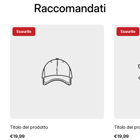
Raccomandati
Esaurito
Esaurito
Etichetta Del Prodotto:
Etichetta D
Titolo del prodotto
Titolo del pr
Prezzo
Prezzo
€19,99
€19,99