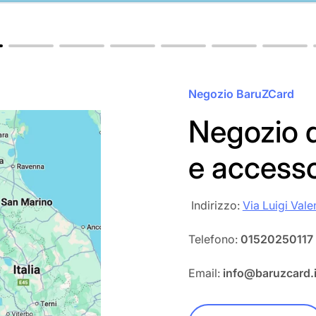
Negozio BaruZCard
Negozio d
e access
‎‎ Indirizzo:
Via Luigi Vale
Telefono:
01520250117
Email:
info@baruzcard.i