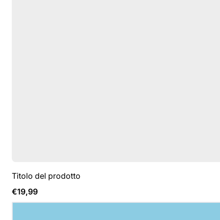
Titolo del prodotto
Prezzo
€19,99
normale