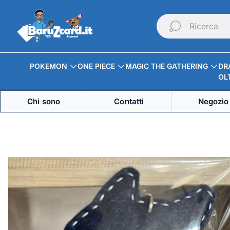
Logo
del
Ricerca
negozio"
POKEMON
ONE PIECE
MAGIC THE GATHERING
DR
OLT
Chi sono
Contatti
Negozio 