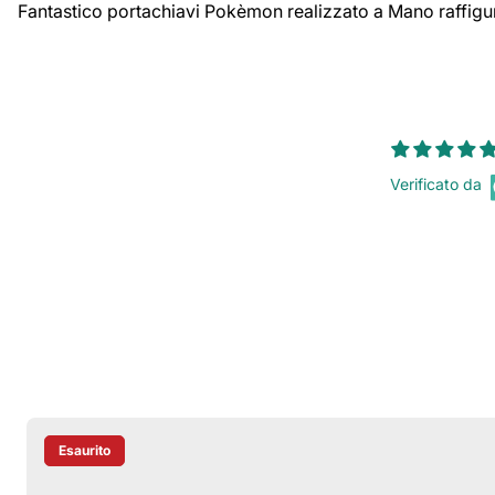
Fantastico portachiavi Pokèmon realizzato a Mano raffigu
Verificato da
Esaurito
Etichetta Del Prodotto: