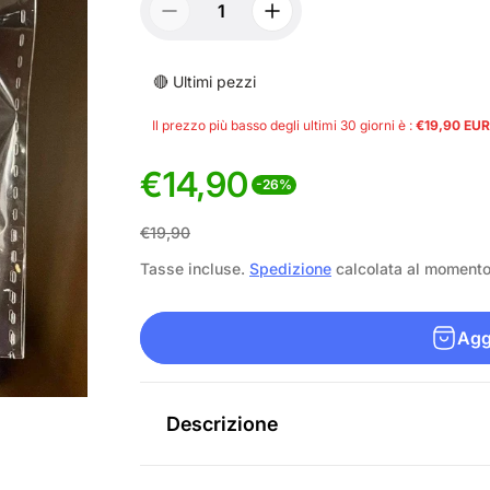
🔴 Ultimi pezzi
Il prezzo più basso degli ultimi 30 giorni è :
€19,90 EUR
€14,90
-26%
P
P
€19,90
r
r
Tasse incluse.
Spedizione
calcolata al moment
e
e
Aggi
z
z
z
z
o
o
Descrizione
d
n