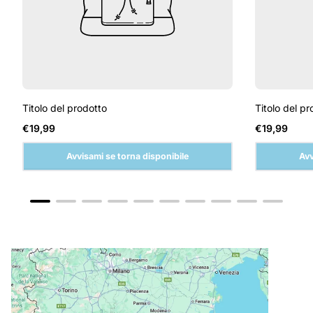
Titolo del prodotto
Titolo del pr
Prezzo
Prezzo
€19,99
€19,99
normale
normale
Avvisami se torna disponibile
Avv