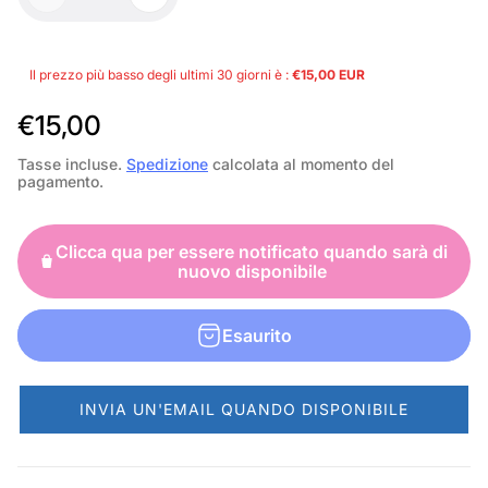
Il prezzo più basso degli ultimi 30 giorni è :
€15,00 EUR
P
€15,00
r
Tasse incluse.
Spedizione
calcolata al momento del
pagamento.
e
z
Clicca qua per essere notificato quando sarà di
z
nuovo disponibile
o
n
Esaurito
o
r
INVIA UN'EMAIL QUANDO DISPONIBILE
m
a