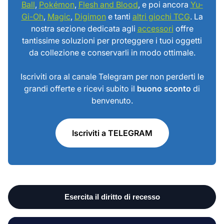
Ball
,
Pokémon
,
Flesh and Blood
, e poi ancora
Yu-
Gi-Oh
,
Magic
,
Digimon
e tanti
altri giochi TCG
. La
nostra sezione dedicata agli
accessori
offre
tantissime soluzioni per proteggere i tuoi oggetti
da collezione e conservarli in modo ottimale.
Iscriviti ora al canale Telegram per non perderti le
grandi offerte e ricevi subito il
buono sconto
di
benvenuto.
Iscriviti a TELEGRAM