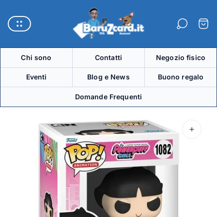
Logo
del
Carre
negozio"
Chi sono
Contatti
Negozio fisico
Eventi
Blog e News
Buono regalo
Domande Frequenti