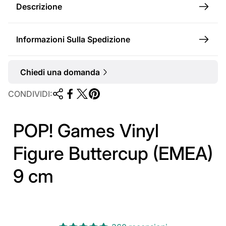
l
Descrizione
e
Informazioni Sulla Spedizione
Chiedi una domanda
CONDIVIDI:
POP! Games Vinyl
Figure Buttercup (EMEA)
9 cm