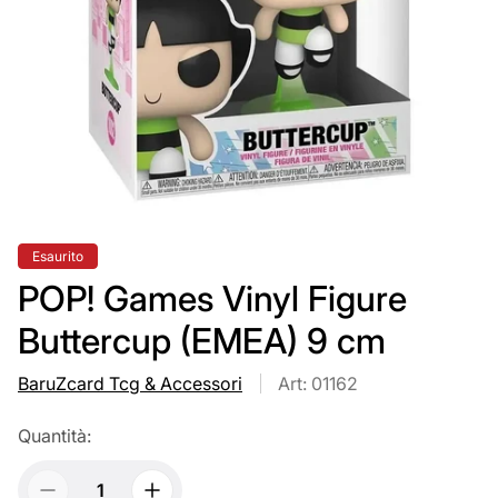
Etichetta
Esaurito
del
prodotto:
POP! Games Vinyl Figure
Buttercup (EMEA) 9 cm
BaruZcard Tcg & Accessori
Art: 01162
Quantità: