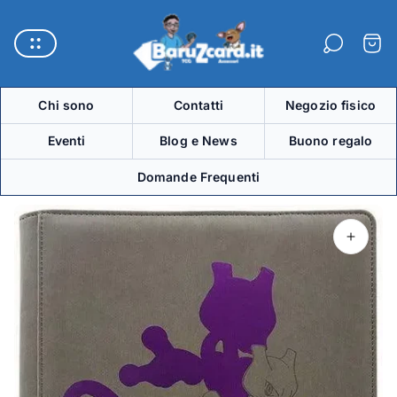
Logo
del
Carre
negozio"
Chi sono
Contatti
Negozio fisico
Eventi
Blog e News
Buono regalo
Domande Frequenti