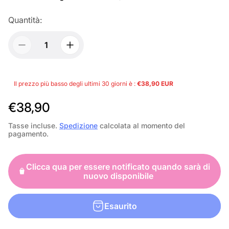
Quantità:
Il prezzo più basso degli ultimi 30 giorni è :
€38,90 EUR
P
€38,90
r
Tasse incluse.
Spedizione
calcolata al momento del
pagamento.
e
z
Clicca qua per essere notificato quando sarà di
z
nuovo disponibile
o
n
Esaurito
o