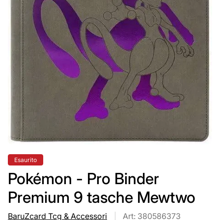
Etichetta
Esaurito
del
prodotto:
Pokémon - Pro Binder
Premium 9 tasche Mewtwo
BaruZcard Tcg & Accessori
Art: 380586373