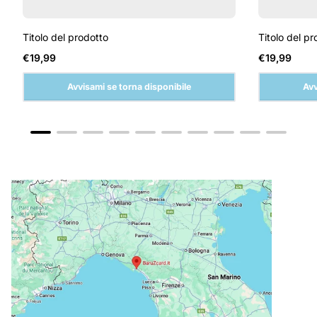
Titolo del prodotto
Titolo del pr
Prezzo
Prezzo
€19,99
€19,99
normale
normale
Avvisami se torna disponibile
Avv