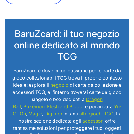
BaruZcard: il tuo negozio
online dedicato al mondo
TCG
BaruZcard è dove la tua passione per le carte da
gioco collezionabili TCG trova il proprio contesto
ideale: esplora il
negozio
di carte da collezione e
accessori TCG, all’interno troverai carte da gioco
singole e box dedicati a
Dragon
Ball
,
Pokémon
,
Flesh and Blood
, e poi ancora
Yu-
Gi-Oh
,
Magic
,
Digimon
e tanti
altri giochi TCG
. La
nostra sezione dedicata agli
accessori
offre
tantissime soluzioni per proteggere i tuoi oggetti