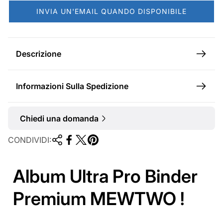
r
INVIA UN'EMAIL QUANDO DISPONIBILE
m
a
l
Descrizione
e
Informazioni Sulla Spedizione
Chiedi una domanda
CONDIVIDI:
Album Ultra Pro Binder
Premium MEWTWO !