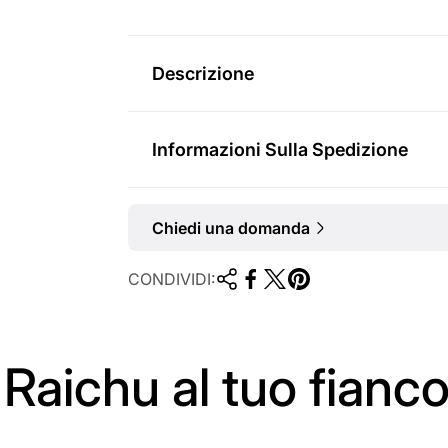
r
m
Descrizione
a
l
Informazioni Sulla Spedizione
e
Chiedi una domanda
CONDIVIDI:
Raichu al tuo fianco