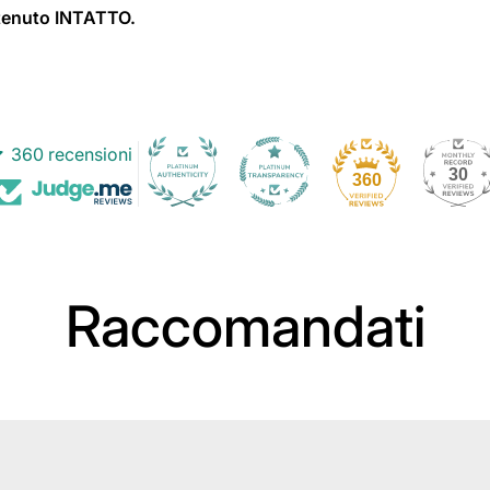
ntenuto INTATTO.
360 recensioni
30
360
Raccomandati