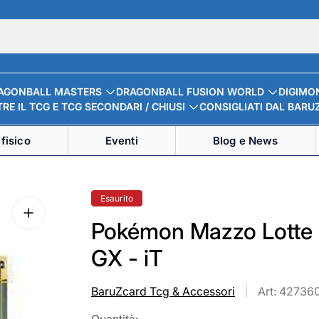
AGONBALL MASTERS
DRAGONBALL FUSION WORLD
DIGIMO
RE IL TCG E TCG SECONDARI / CHIUSI
CONSIGLIATI DAL BARU
fisico
Eventi
Blog e News
Etichetta
Esaurito
del
prodotto:
Pokémon Mazzo Lotte 
GX - iT
BaruZcard Tcg & Accessori
Art: 42736
Quantità: