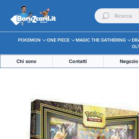
Logo
del
Ricerca
negozio"
POKEMON
ONE PIECE
MAGIC THE GATHERING
DR
OLT
Chi sono
Contatti
Negozio 