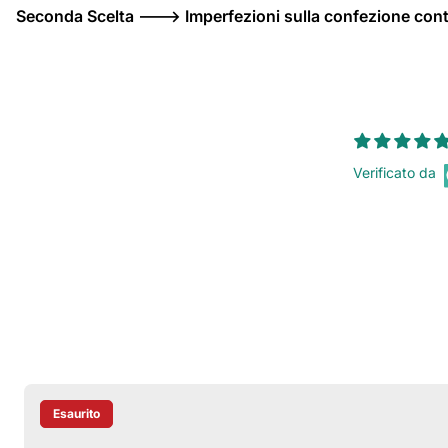
Seconda Scelta ---> Imperfezioni sulla confezione co
Verificato da
Esaurito
Etichetta Del Prodotto: