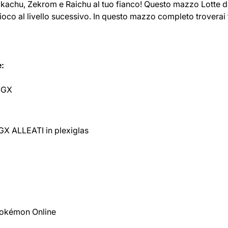
Pikachu, Zekrom e Raichu al tuo fianco! Questo mazzo Lotte 
o gioco al livello sucessivo. In questo mazzo completo trovera
:
n-GX
 GX ALLEATI in plexiglas
 Pokémon Online