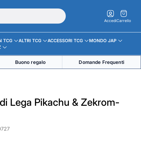
Carrello.
Accedi
Carrello
N TCG
ALTRI TCG
ACCESSORI TCG
MONDO JAP
Z
Buono regalo
Domande Frequenti
di Lega Pikachu & Zekrom-
0727