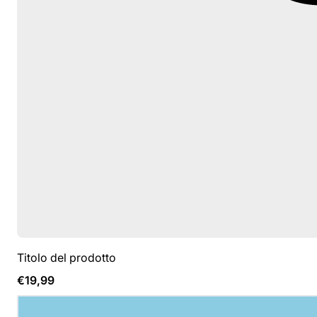
Titolo del prodotto
Prezzo
€19,99
normale