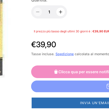
Il prezzo più basso degli ultimi 30 giorni è :
€39,90 EU
P
€39,90
r
Tasse incluse.
Spedizione
calcolata al moment
e
z
Clicca qua per essere notif
z
o
n
INVIA UN'EMAI
o