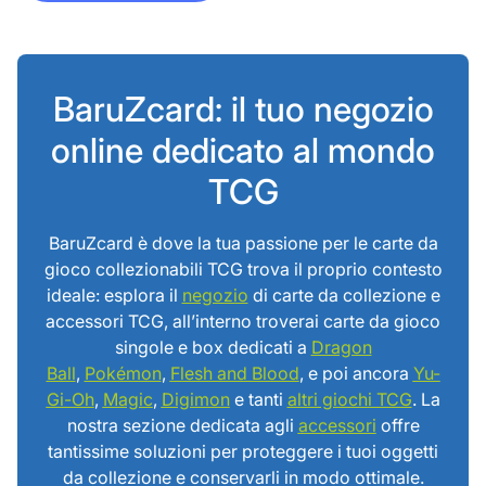
BaruZcard: il tuo negozio
online dedicato al mondo
TCG
BaruZcard è dove la tua passione per le carte da
gioco collezionabili TCG trova il proprio contesto
ideale: esplora il
negozio
di carte da collezione e
accessori TCG, all’interno troverai carte da gioco
singole e box dedicati a
Dragon
Ball
,
Pokémon
,
Flesh and Blood
, e poi ancora
Yu-
Gi-Oh
,
Magic
,
Digimon
e tanti
altri giochi TCG
. La
nostra sezione dedicata agli
accessori
offre
tantissime soluzioni per proteggere i tuoi oggetti
da collezione e conservarli in modo ottimale.