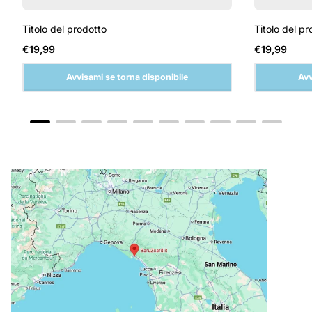
Titolo del prodotto
Titolo del pr
Prezzo
Prezzo
€19,99
€19,99
normale
normale
Avvisami se torna disponibile
Avv