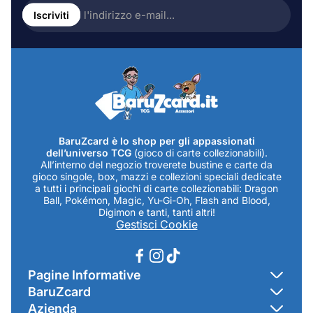
Inserire
l'indirizzo
Iscriviti
e-
mail...
BaruZcard è lo shop per gli appassionati
dell’universo TCG
(gioco di carte collezionabili).
All’interno del negozio troverete bustine e carte da
gioco singole, box, mazzi e collezioni speciali dedicate
a tutti i principali giochi di carte collezionabili: Dragon
Ball, Pokémon, Magic, Yu-Gi-Oh, Flash and Blood,
Digimon e tanti, tanti altri!
Gestisci Cookie
Pagine Informative
BaruZcard
Contatti
Azienda