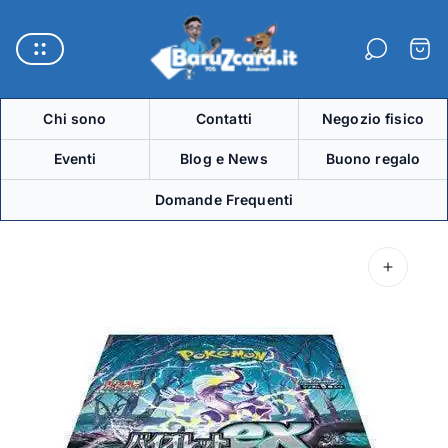
Logo
del
Carre
negozio"
Chi sono
Contatti
Negozio fisico
Eventi
Blog e News
Buono regalo
Domande Frequenti