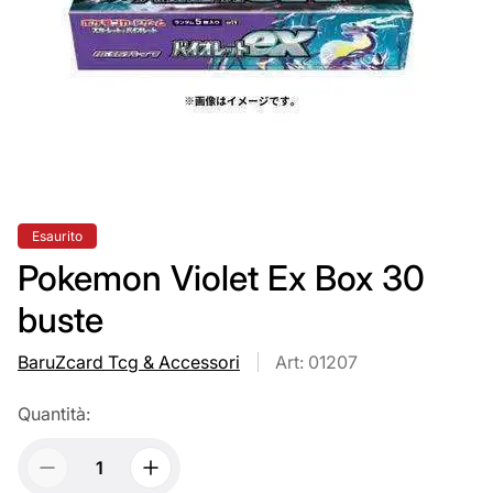
Etichetta
Esaurito
del
prodotto:
Pokemon Violet Ex Box 30
buste
BaruZcard Tcg & Accessori
Art: 01207
Quantità: