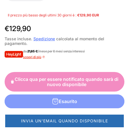
Il prezzo più basso degli ultimi 30 giorni è :
€129,90 EUR
P
€129,90
r
Tasse incluse.
Spedizione
calcolata al momento del
pagamento.
e
da
21,65 €
/mese per 6 mesi senza interessi
z
scopri di più
z
o
Clicca qua per essere notificato quando sarà di
n
nuovo disponibile
o
r
Esaurito
m
a
INVIA UN'EMAIL QUANDO DISPONIBILE
l