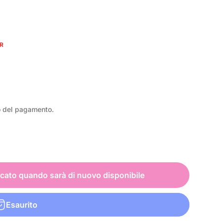
UR
o del pagamento.
icato quando sarà di nuovo disponibile
Esaurito