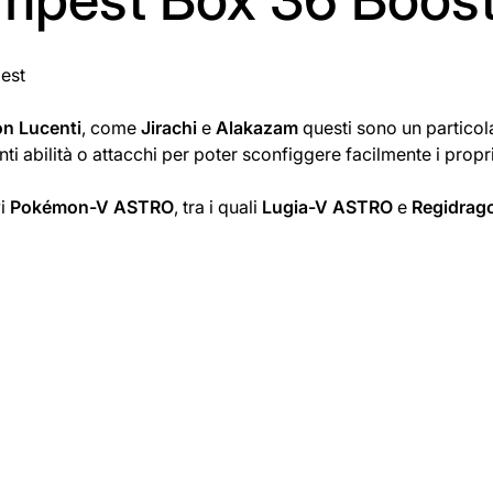
pest
n Lucenti
, come
Jirachi
e
Alakazam
questi sono un particol
i abilità o attacchi per poter sconfiggere facilmente i propri
vi
Pokémon-V ASTRO
, tra i quali
Lugia-V ASTRO
e
Regidrag