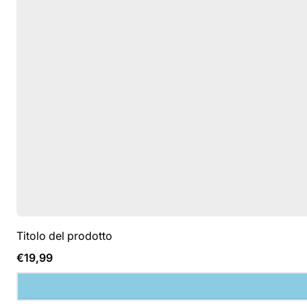
Titolo del prodotto
Prezzo
€19,99
normale