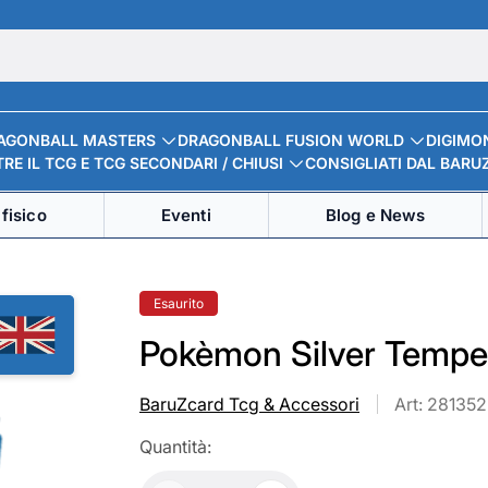
AGONBALL MASTERS
DRAGONBALL FUSION WORLD
DIGIMO
RE IL TCG E TCG SECONDARI / CHIUSI
CONSIGLIATI DAL BARU
fisico
Eventi
Blog e News
Etichetta
Esaurito
del
prodotto:
Pokèmon Silver Tempe
BaruZcard Tcg & Accessori
Art: 281352
Quantità: