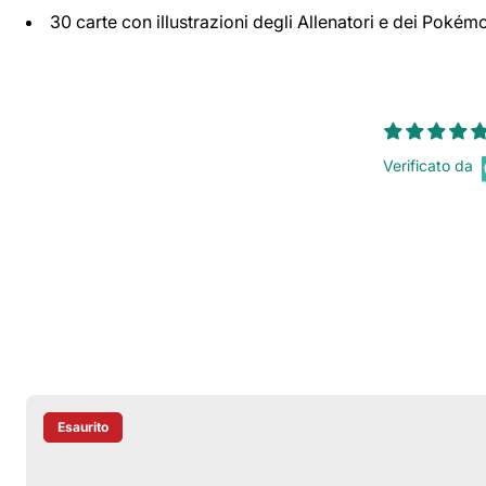
30 carte con illustrazioni degli Allenatori e dei Pokémon
Verificato da
Esaurito
Etichetta Del Prodotto: