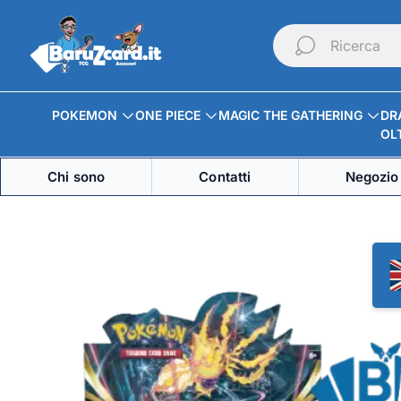
Logo
del
Ricerca
negozio"
POKEMON
ONE PIECE
MAGIC THE GATHERING
DR
OLT
Chi sono
Contatti
Negozio 