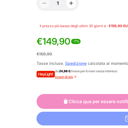
Il prezzo più basso degli ultimi 30 giorni è :
€159,90 E
€149,90
-7%
P
P
€159,90
r
r
Tasse incluse.
Spedizione
calcolata al moment
e
e
da
24,98 €
/mese per 6 mesi senza interessi
scopri di più
z
z
z
z
Clicca qua per essere notif
o
o
d
n
i
o