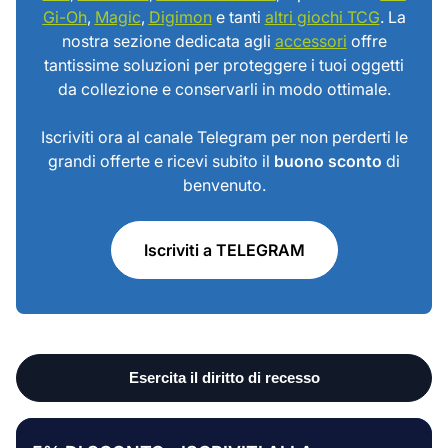
Gi-Oh
,
Magic
,
Digimon
e tanti
altri giochi TCG
. La
nostra sezione dedicata agli
accessori
offre
tantissime soluzioni per proteggere i tuoi oggetti
da collezione e conservarli in modo ottimale.
Iscriviti ora al canale Telegram per non perderti le
grandi offerte e ricevi subito il
buono sconto
di
benvenuto.
Iscriviti a TELEGRAM