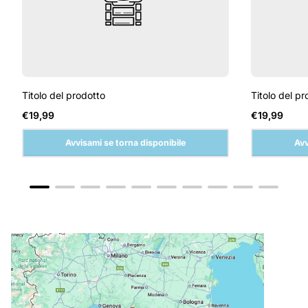
Titolo del prodotto
Titolo del pr
Prezzo
Prezzo
€19,99
€19,99
normale
normale
Avvisami se torna disponibile
Avv