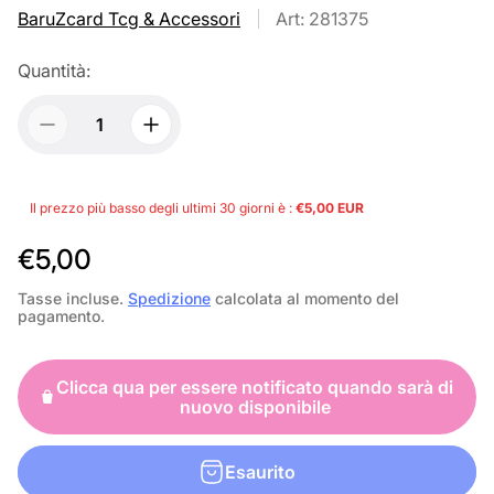
BaruZcard Tcg & Accessori
Art: 281375
Quantità:
Il prezzo più basso degli ultimi 30 giorni è :
€5,00 EUR
P
€5,00
r
Tasse incluse.
Spedizione
calcolata al momento del
pagamento.
e
z
Clicca qua per essere notificato quando sarà di
z
nuovo disponibile
o
n
Esaurito