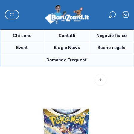
Logo
del
Carre
negozio"
Chi sono
Contatti
Negozio fisico
Eventi
Blog e News
Buono regalo
Domande Frequenti