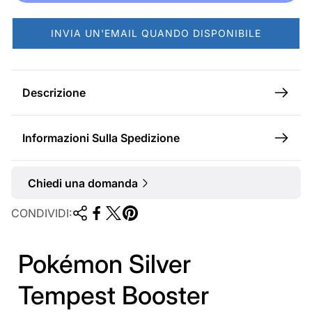
o
r
INVIA UN'EMAIL QUANDO DISPONIBILE
m
a
l
Descrizione
e
Informazioni Sulla Spedizione
Chiedi una domanda
CONDIVIDI:
Pokémon Silver
Tempest Booster