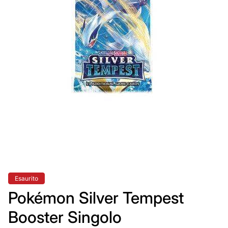
Etichetta
Esaurito
del
prodotto:
Pokémon Silver Tempest
Booster Singolo