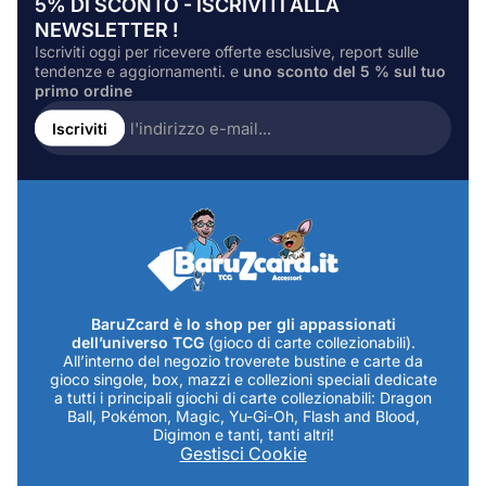
5% DI SCONTO - ISCRIVITI ALLA
NEWSLETTER !
Iscriviti oggi per ricevere offerte esclusive, report sulle
tendenze e aggiornamenti. e
uno sconto del 5 % sul tuo
primo ordine
Inserire
l'indirizzo
Iscriviti
e-
mail...
BaruZcard è lo shop per gli appassionati
dell’universo TCG
(gioco di carte collezionabili).
All’interno del negozio troverete bustine e carte da
gioco singole, box, mazzi e collezioni speciali dedicate
a tutti i principali giochi di carte collezionabili: Dragon
Ball, Pokémon, Magic, Yu-Gi-Oh, Flash and Blood,
Digimon e tanti, tanti altri!
Gestisci Cookie