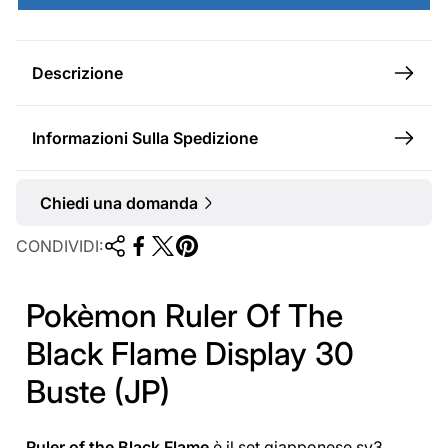
l
e
Descrizione
Informazioni Sulla Spedizione
Chiedi una domanda
CONDIVIDI:
Pokèmon Ruler Of The
Black Flame Display 30
Buste (JP)
Ruler of the Black Flame
è il set giapponese sv3