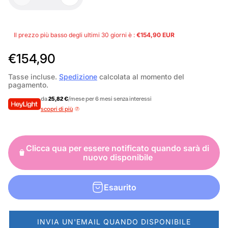
Il prezzo più basso degli ultimi 30 giorni è :
€154,90 EUR
P
€154,90
r
Tasse incluse.
Spedizione
calcolata al momento del
pagamento.
e
da
25,82 €
/mese per 6 mesi senza interessi
z
scopri di più
z
o
Clicca qua per essere notificato quando sarà di
n
nuovo disponibile
o
r
Esaurito
m
a
INVIA UN'EMAIL QUANDO DISPONIBILE