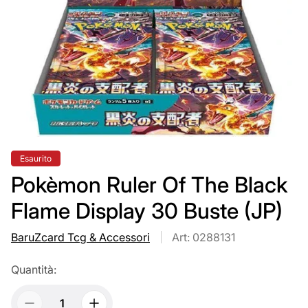
Etichetta
Esaurito
del
prodotto:
Pokèmon Ruler Of The Black
Flame Display 30 Buste (JP)
BaruZcard Tcg & Accessori
Art: 0288131
Quantità: