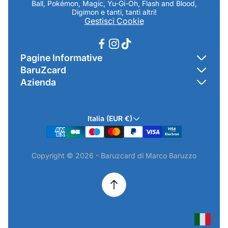
Ball, Pokémon, Magic, Yu-Gi-Oh, Flash and Blood,
Digimon e tanti, tanti altri!
Gestisci Cookie
Pagine Informative
BaruZcard
Contatti
Azienda
Home
Cookie Policy
Baruzcard di Marco Baruzzo
BaruZ Shop
Privacy Policy
Italia (EUR €)
Indirizzo Negozio: Via Luigi Valentini 1a Traversa - SNC
Chi-sono
Termini & Condizioni
19021 Arcola (SP)
Contatti
Informativa GPSR & Prodotti
Copyright © 2026 - Baruzcard di Marco Baruzzo
P.IVA.: 01520250117
Scopri il Negozio Fisico !
Spedizioni & Preordini
email: info@baruzcard.it
Eventi
Informativa Prodotti ExtraEU
Telefono/Whatsapp: 3288853914
Recesso Online
Camera di Commercio di La Spezia - NUMERO REA SP-
224316
▼