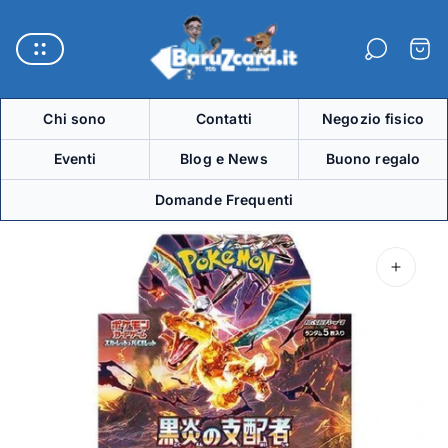
Logo
del
Carre
negozio"
Chi sono
Contatti
Negozio fisico
Eventi
Blog e News
Buono regalo
Domande Frequenti