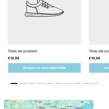
Titolo del prodotto
Titolo del pr
Prezzo
Prezzo
€19,99
€19,99
normale
normale
Avvisami se torna disponibile
Avv