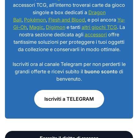
accessori TCG, all’interno troverai carte da gioco
singole e box dedicati a
Dragon
Ball
,
Pokémon
,
Flesh and Blood
, e poi ancora
Yu-
Gi-Oh
,
Magic
,
Digimon
e tanti
altri giochi TCG
. La
nostra sezione dedicata agli
accessori
offre
tantissime soluzioni per proteggere i tuoi oggetti
da collezione e conservarli in modo ottimale.
Iscriviti ora al canale Telegram per non perderti le
grandi offerte e ricevi subito il
buono sconto
di
benvenuto.
Iscriviti a TELEGRAM