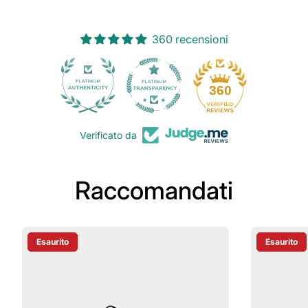
360 recensioni
30
360
Verificato da
Raccomandati
Esaurito
Esaurito
Etichetta Del Prodotto:
Etichetta D