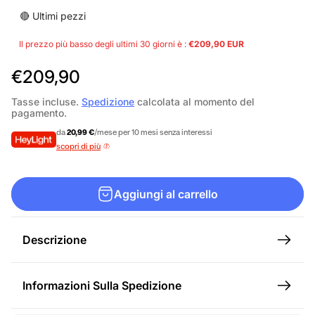
🔴 Ultimi pezzi
Il prezzo più basso degli ultimi 30 giorni è :
€209,90 EUR
P
€209,90
r
Tasse incluse.
Spedizione
calcolata al momento del
pagamento.
e
da
20,99 €
/mese per 10 mesi senza interessi
z
scopri di più
z
o
Aggiungi al carrello
n
o
Descrizione
r
m
Informazioni Sulla Spedizione
a