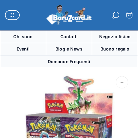
Logo
del
Carre
negozio"
Chi sono
Contatti
Negozio fisico
Eventi
Blog e News
Buono regalo
Domande Frequenti