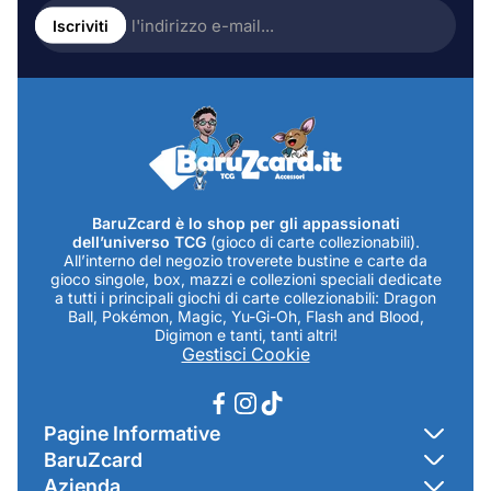
Inserire
l'indirizzo
Iscriviti
e-
mail...
BaruZcard è lo shop per gli appassionati
dell’universo TCG
(gioco di carte collezionabili).
All’interno del negozio troverete bustine e carte da
gioco singole, box, mazzi e collezioni speciali dedicate
a tutti i principali giochi di carte collezionabili: Dragon
Ball, Pokémon, Magic, Yu-Gi-Oh, Flash and Blood,
Digimon e tanti, tanti altri!
Gestisci Cookie
Pagine Informative
BaruZcard
Contatti
Azienda