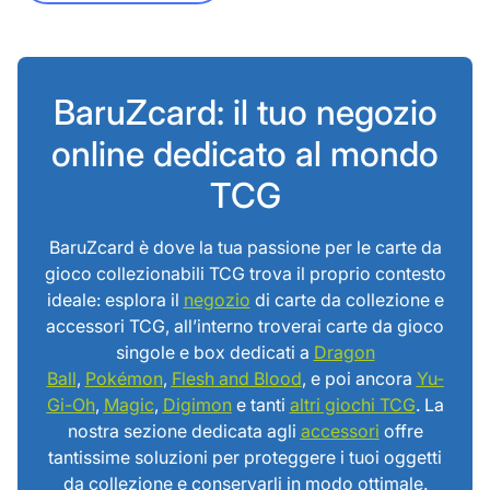
BaruZcard: il tuo negozio
online dedicato al mondo
TCG
BaruZcard è dove la tua passione per le carte da
gioco collezionabili TCG trova il proprio contesto
ideale: esplora il
negozio
di carte da collezione e
accessori TCG, all’interno troverai carte da gioco
singole e box dedicati a
Dragon
Ball
,
Pokémon
,
Flesh and Blood
, e poi ancora
Yu-
Gi-Oh
,
Magic
,
Digimon
e tanti
altri giochi TCG
. La
nostra sezione dedicata agli
accessori
offre
tantissime soluzioni per proteggere i tuoi oggetti
da collezione e conservarli in modo ottimale.