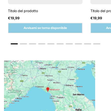
Titolo del prodotto
Titolo del pr
Prezzo
Prezzo
€19,99
€19,99
normale
normale
Avvisami se torna disponibile
Avv