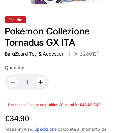
Etichetta
Esaurito
del
prodotto:
Pokémon Collezione
Tornadus GX ITA
BaruZcard Tcg & Accessori
Art: 280121
Quantità:
Il prezzo più basso degli ultimi 30 giorni è :
€34,90 EUR
P
€34,90
r
Tasse incluse.
Spedizione
calcolata al momento del