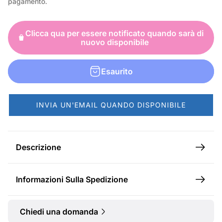
pagamento.
e
z
Clicca qua per essere notificato quando sarà di
z
nuovo disponibile
o
n
Esaurito
o
r
INVIA UN'EMAIL QUANDO DISPONIBILE
m
a
l
Descrizione
e
Informazioni Sulla Spedizione
Chiedi una domanda