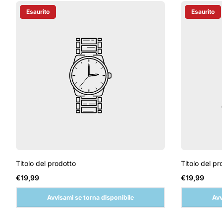
Esaurito
Esaurito
Etichetta Del Prodotto:
Etichetta D
Titolo del prodotto
Titolo del pr
Prezzo
Prezzo
€19,99
€19,99
normale
normale
Avvisami se torna disponibile
Avv