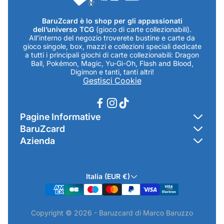
BaruZcard è lo shop per gli appassionati
dell’universo TCG
(gioco di carte collezionabili).
All’interno del negozio troverete bustine e carte da
gioco singole, box, mazzi e collezioni speciali dedicate
a tutti i principali giochi di carte collezionabili: Dragon
Ball, Pokémon, Magic, Yu-Gi-Oh, Flash and Blood,
Digimon e tanti, tanti altri!
Gestisci Cookie
Pagine Informative
BaruZcard
Contatti
Azienda
Home
Cookie Policy
Baruzcard di Marco Baruzzo
BaruZ Shop
Privacy Policy
Italia (EUR €)
Indirizzo Negozio: Via Luigi Valentini 1a Traversa - SNC
Chi-sono
Termini & Condizioni
19021 Arcola (SP)
Contatti
Informativa GPSR & Prodotti
Copyright © 2026 - Baruzcard di Marco Baruzzo
P.IVA.: 01520250117
Scopri il Negozio Fisico !
Spedizioni & Preordini