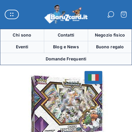
Logo
del
Carre
negozio"
Chi sono
Contatti
Negozio fisico
Eventi
Blog e News
Buono regalo
Domande Frequenti