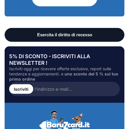
5% DI SCONTO - ISCRIVITI ALLA
NEWSLETTER !
Iscriviti oggi per ricevere offerte esclusive, report sulle
tendenze e aggiornamenti. e
uno sconto del 5 % sul tuo
primo ordine
Inserire
l'indirizzo
Iscriviti
e-
mail...