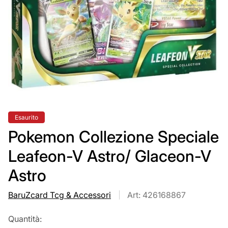
Etichetta
Esaurito
del
prodotto:
Pokemon Collezione Speciale
Leafeon-V Astro/ Glaceon-V
Astro
BaruZcard Tcg & Accessori
Art: 426168867
Quantità: