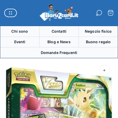
Logo
del
Carre
negozio"
Chi sono
Contatti
Negozio fisico
Eventi
Blog e News
Buono regalo
Domande Frequenti