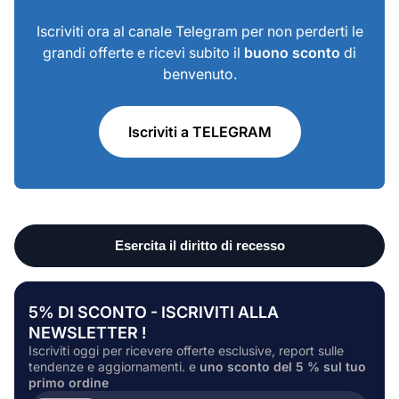
Iscriviti ora al canale Telegram per non perderti le
grandi offerte e ricevi subito il
buono sconto
di
benvenuto.
Iscriviti a TELEGRAM
5% DI SCONTO - ISCRIVITI ALLA
NEWSLETTER !
Iscriviti oggi per ricevere offerte esclusive, report sulle
tendenze e aggiornamenti. e
uno sconto del 5 % sul tuo
primo ordine
Inserire