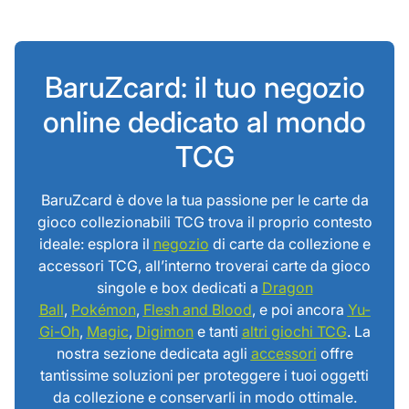
BaruZcard: il tuo negozio
online dedicato al mondo
TCG
BaruZcard è dove la tua passione per le carte da
gioco collezionabili TCG trova il proprio contesto
ideale: esplora il
negozio
di carte da collezione e
accessori TCG, all’interno troverai carte da gioco
singole e box dedicati a
Dragon
Ball
,
Pokémon
,
Flesh and Blood
, e poi ancora
Yu-
Gi-Oh
,
Magic
,
Digimon
e tanti
altri giochi TCG
. La
nostra sezione dedicata agli
accessori
offre
tantissime soluzioni per proteggere i tuoi oggetti
da collezione e conservarli in modo ottimale.