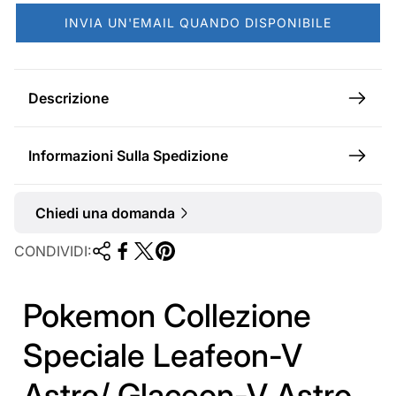
a
INVIA UN'EMAIL QUANDO DISPONIBILE
l
e
Descrizione
Informazioni Sulla Spedizione
Chiedi una domanda
CONDIVIDI:
Pokemon Collezione
Speciale Leafeon-V
Astro/ Glaceon-V Astro