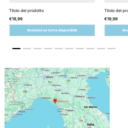
Titolo del prodotto
Titolo del pr
Prezzo
Prezzo
€19,99
€19,99
normale
normale
Avvisami se torna disponibile
Avv