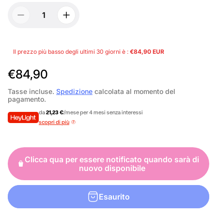
Il prezzo più basso degli ultimi 30 giorni è :
€84,90 EUR
P
€84,90
r
Tasse incluse.
Spedizione
calcolata al momento del
pagamento.
e
da
21,23 €
/mese per 4 mesi senza interessi
z
scopri di più
z
o
Clicca qua per essere notificato quando sarà di
n
nuovo disponibile
o
r
Esaurito
m