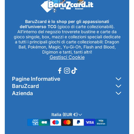
BaruZcard è lo shop per gli appassionati
dell’universo TCG
(gioco di carte collezionabili).
All’interno del negozio troverete bustine e carte da
gioco singole, box, mazzi e collezioni speciali dedicate
a tutti i principali giochi di carte collezionabili: Dragon
Ball, Pokémon, Magic, Yu-Gi-Oh, Flash and Blood,
Digimon e tanti, tanti altri!
Gestisci Cookie
Pagine Informative
BaruZcard
Contatti
Azienda
Home
Cookie Policy
Baruzcard di Marco Baruzzo
BaruZ Shop
Privacy Policy
Italia (EUR €)
Indirizzo Negozio: Via Luigi Valentini 1a Traversa - SNC
Chi-sono
Termini & Condizioni
19021 Arcola (SP)
Contatti
Informativa GPSR & Prodotti