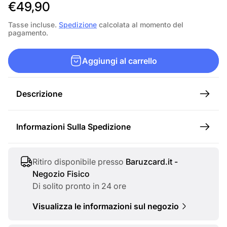
P
€49,90
r
Tasse incluse.
Spedizione
calcolata al momento del
pagamento.
e
z
Aggiungi al carrello
z
o
Descrizione
n
o
Informazioni Sulla Spedizione
r
m
a
Ritiro disponibile presso
Baruzcard.it -
Negozio Fisico
l
Di solito pronto in 24 ore
e
Visualizza le informazioni sul negozio