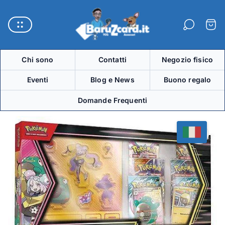
Logo
del
Carre
negozio"
Chi sono
Contatti
Negozio fisico
Eventi
Blog e News
Buono regalo
Domande Frequenti