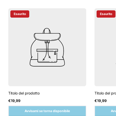
Esaurito
Esaurito
Etichetta Del Prodotto:
Etichetta D
Titolo del prodotto
Titolo del pr
Prezzo
Prezzo
€19,99
€19,99
normale
normale
Avvisami se torna disponibile
Avv