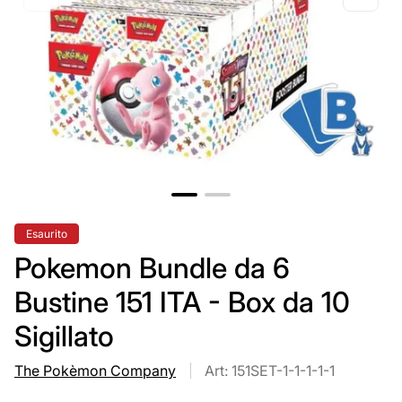
Etichetta
Esaurito
del
prodotto:
Pokemon Bundle da 6
Bustine 151 ITA - Box da 10
Sigillato
The Pokèmon Company
Art: 151SET-1-1-1-1-1