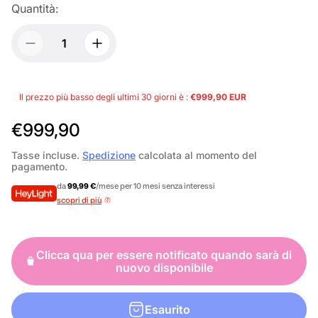
Quantità:
Il prezzo più basso degli ultimi 30 giorni è :
€999,90 EUR
P
€999,90
r
Tasse incluse.
Spedizione
calcolata al momento del
pagamento.
e
da
99,99 €
/mese per 10 mesi senza interessi
z
scopri di più
z
o
Clicca qua per essere notificato quando sarà di
n
nuovo disponibile
o
r
Esaurito