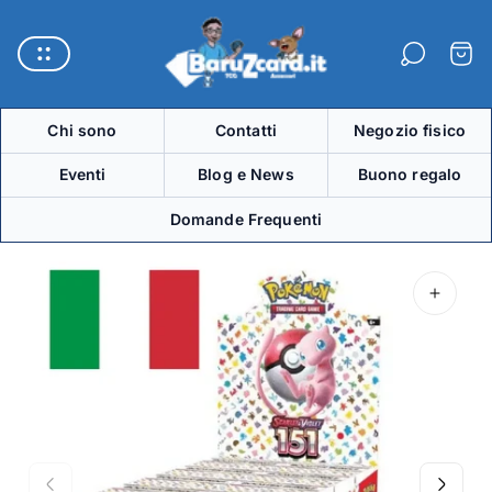
Logo
del
Carre
negozio"
Chi sono
Contatti
Negozio fisico
Eventi
Blog e News
Buono regalo
Domande Frequenti