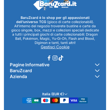
BaruZcard è lo shop per gli appassionati
dell’universo TCG
(gioco di carte collezionabili).
All’interno del negozio troverete bustine e carte da
gioco singole, box, mazzi e collezioni speciali dedicate
a tutti i principali giochi di carte collezionabili: Dragon
Ball, Pokémon, Magic, Yu-Gi-Oh, Flash and Blood,
Digimon e tanti, tanti altri!
Gestisci Cookie
Pagine Informative
BaruZcard
Contatti
Azienda
Home
Cookie Policy
Baruzcard di Marco Baruzzo
BaruZ Shop
Privacy Policy
Italia (EUR €)
Indirizzo Negozio: Via Luigi Valentini 1a Traversa - SNC
Chi-sono
Termini & Condizioni
19021 Arcola (SP)
Contatti
Informativa GPSR & Prodotti