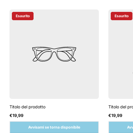
Esaurito
Esaurito
Etichetta Del Prodotto:
Etichetta D
Titolo del prodotto
Titolo del pr
Prezzo
Prezzo
€19,99
€19,99
normale
normale
Avvisami se torna disponibile
Avv