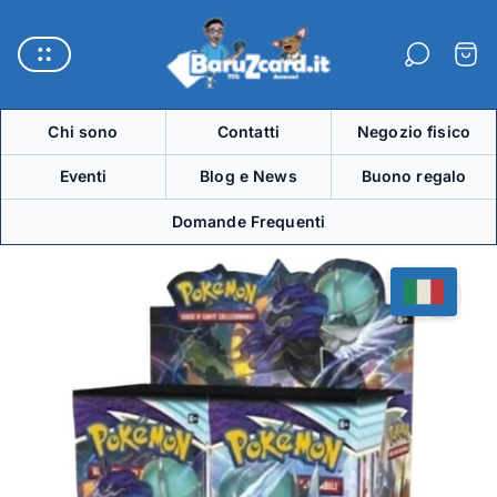
Logo
del
Carre
negozio"
Chi sono
Contatti
Negozio fisico
Eventi
Blog e News
Buono regalo
Domande Frequenti