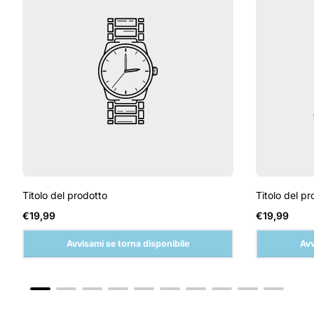
Titolo del prodotto
Titolo del pr
Prezzo
Prezzo
€19,99
€19,99
normale
normale
Avvisami se torna disponibile
Avv