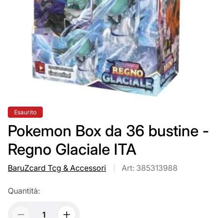
Etichetta
Esaurito
del
prodotto:
Pokemon Box da 36 bustine -
Regno Glaciale ITA
BaruZcard Tcg & Accessori
Art: 385313988
Quantità: