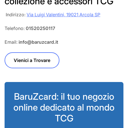
collezione e accessori TCG
‎‎ Indirizzo:
Via Luigi Valentini, 19021 Arcola SP
Telefono:
01520250117
Email:
info@baruzcard.it
Vienici a Trovare
BaruZcard: il tuo negozio
online dedicato al mondo
TCG