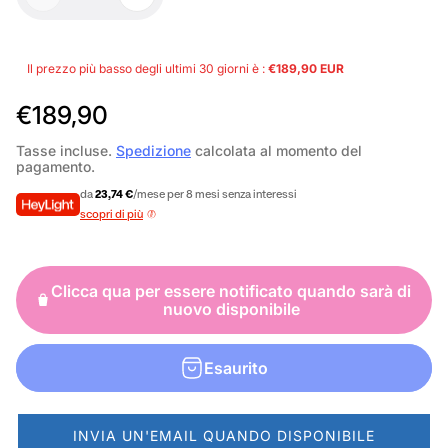
Il prezzo più basso degli ultimi 30 giorni è :
€189,90 EUR
P
€189,90
r
Tasse incluse.
Spedizione
calcolata al momento del
pagamento.
e
da
23,74 €
/mese per 8 mesi senza interessi
z
scopri di più
z
o
Clicca qua per essere notificato quando sarà di
n
nuovo disponibile
o
r
Esaurito
m
a
INVIA UN'EMAIL QUANDO DISPONIBILE