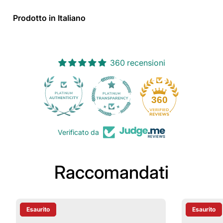
Prodotto in Italiano
360 recensioni
30
360
Verificato da
Raccomandati
Esaurito
Esaurito
Etichetta Del Prodotto:
Etichetta D