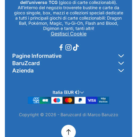
dell’universo TCG
(gioco di carte collezionabili).
All’interno del negozio troverete bustine e carte da
gioco singole, box, mazzi e collezioni speciali dedicate
a tutti i principali giochi di carte collezionabili: Dragon
Ball, Pokémon, Magic, Yu-Gi-Oh, Flash and Blood,
Digimon e tanti, tanti altri!
Gestisci Cookie
Pagine Informative
BaruZcard
Contatti
Azienda
Home
Cookie Policy
Baruzcard di Marco Baruzzo
BaruZ Shop
Privacy Policy
Italia (EUR €)
Indirizzo Negozio: Via Luigi Valentini 1a Traversa - SNC
Chi-sono
Termini & Condizioni
19021 Arcola (SP)
Contatti
Informativa GPSR & Prodotti
Copyright © 2026 - Baruzcard di Marco Baruzzo
P.IVA.: 01520250117
Scopri il Negozio Fisico !
Spedizioni & Preordini
email: info@baruzcard.it
Eventi
Informativa Prodotti ExtraEU
Telefono/Whatsapp: 3288853914