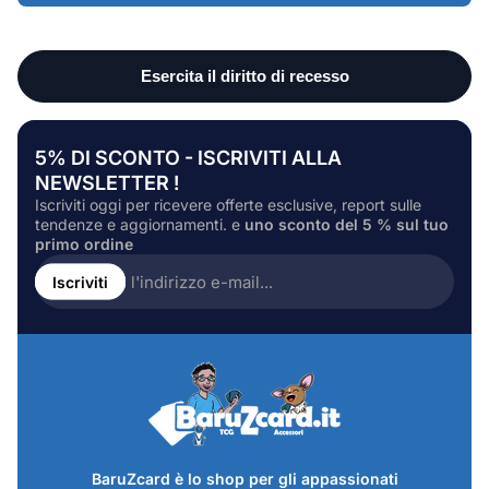
5% DI SCONTO - ISCRIVITI ALLA
NEWSLETTER !
Iscriviti oggi per ricevere offerte esclusive, report sulle
tendenze e aggiornamenti. e
uno sconto del 5 % sul tuo
primo ordine
Inserire
l'indirizzo
Iscriviti
e-
mail...
BaruZcard è lo shop per gli appassionati